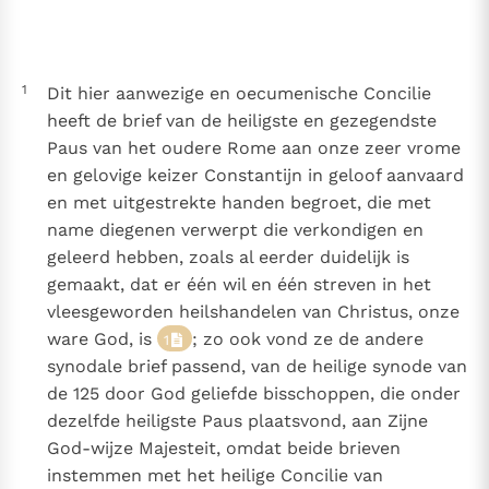
Thema’s
Doneren
Berichten
Nieuwsbrief
1
Dit hier aanwezige en oecumenische Concilie
Denzinger
Gebruiksvoorwaarden
heeft de brief van de heiligste en gezegendste
Paus van het oudere Rome aan onze zeer vrome
Nieuwste Documenten
en gelovige keizer Constantijn in geloof aanvaard
5. Het gebed van de Kerk
en met uitgestrekte handen begroet, die met
In Christus wordt onze honger vervuld
name diegenen verwerpt die verkondigen en
Leer de kostbare parel van Gods koninkrijk te
geleerd hebben, zoals al eerder duidelijk is
herkennen
Gods Koninkrijk groeit stilletjes door liefde, niet door
gemaakt, dat er één wil en één streven in het
dwang
vleesgeworden heilshandelen van Christus, onze
De mystiek. De mystieke verschijnselen en de
ware God, is
; zo ook vond ze de andere
1
heiligheid
synodale brief passend, van de heilige synode van
Berichten
de 125 door God geliefde bisschoppen, die onder
Het Vaticaan publiceert een nieuwe Latijnse uitgave
dezelfde heiligste Paus plaatsvond, aan Zijne
van het Romeins martyrologium
Vaticaanse financiële waakhond verliest autonomie
God-wijze Majesteit, omdat beide brieven
Paus spreekt het Wereldvoedselprogramma toe
instemmen met het heilige Concilie van