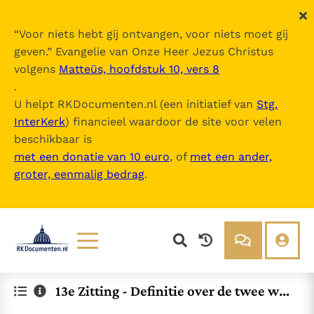
“
Voor niets hebt gij ontvangen, voor niets moet gij
geven.
” Evangelie van Onze Heer Jezus Christus
volgens
Matteüs, hoofdstuk 10, vers 8
.
U helpt RKDocumenten.nl (een initiatief van
Stg.
InterKerk
) financieel waardoor de site voor velen
beschikbaar is
met een donatie van 10 euro
, of
met een ander,
groter, eenmalig bedrag
.
Lezen
Over ons
13e Zitting - Definitie over de twee will
Documenten
Over RK Documenten
en en werkzaamheden in Christus
Bijbel
Meedoen