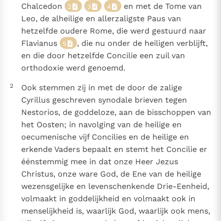
Chalcedon
en met de Tome van
Paus Leo XIV in Pavia: "De stad is zowel een gave als
2
3
4
Leo, de alheilige en allerzaligste Paus van
een taak"
Paus in Pavia: St. Augustinus toont ons de noodzaak om
hetzelfde oudere Rome, die werd gestuurd naar
"naar het innerlijk" toe te keren.
Flavianus
, die nu onder de heiligen verblijft,
5
RK Documenten stelt heel veel belangrijke
en die door hetzelfde Concilie een zuil van
kerkelijke documenten van de Rooms
orthodoxie werd genoemd.
Katholieke Kerk in het Nederlands beschikbaar
2
Ook stemmen zij in met de door de zalige
en is volledig afhankelijk van donaties.
Cyrillus geschreven synodale brieven tegen
Nestorios, de goddeloze, aan de bisschoppen van
Ik help mee!
het Oosten; in navolging van de heilige en
oecumenische vijf Concilies en de heilige en
erkende Vaders bepaalt en stemt het Concilie er
éénstemmig mee in dat onze Heer Jezus
Christus, onze ware God, de Ene van de heilige
wezensgelijke en levenschenkende Drie-Eenheid,
volmaakt in goddelijkheid en volmaakt ook in
menselijkheid is, waarlijk God, waarlijk ook mens,