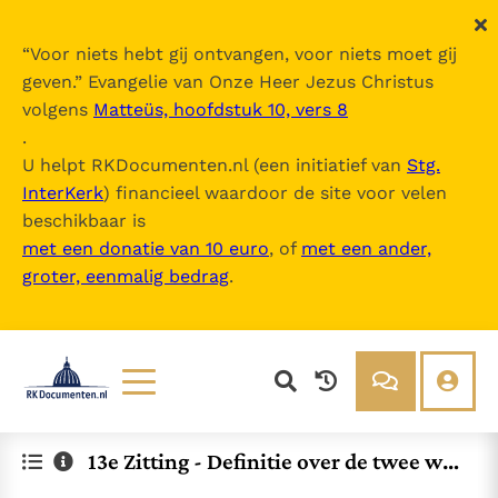
“
Voor niets hebt gij ontvangen, voor niets moet gij
geven.
” Evangelie van Onze Heer Jezus Christus
volgens
Matteüs, hoofdstuk 10, vers 8
.
U helpt RKDocumenten.nl (een initiatief van
Stg.
InterKerk
) financieel waardoor de site voor velen
beschikbaar is
met een donatie van 10 euro
, of
met een ander,
groter, eenmalig bedrag
.
Lezen
Over ons
13e Zitting - Definitie over de twee will
Documenten
Over RK Documenten
en en werkzaamheden in Christus
Bijbel
Meedoen