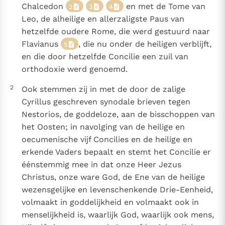
Chalcedon
en met de Tome van
Paus Leo XIV in Pavia: "De stad is zowel een gave als
2
3
4
Leo, de alheilige en allerzaligste Paus van
een taak"
Paus in Pavia: St. Augustinus toont ons de noodzaak om
hetzelfde oudere Rome, die werd gestuurd naar
"naar het innerlijk" toe te keren.
Flavianus
, die nu onder de heiligen verblijft,
5
RK Documenten stelt heel veel belangrijke
en die door hetzelfde Concilie een zuil van
kerkelijke documenten van de Rooms
orthodoxie werd genoemd.
Katholieke Kerk in het Nederlands beschikbaar
2
Ook stemmen zij in met de door de zalige
en is volledig afhankelijk van donaties.
Cyrillus geschreven synodale brieven tegen
Nestorios, de goddeloze, aan de bisschoppen van
Ik help mee!
het Oosten; in navolging van de heilige en
oecumenische vijf Concilies en de heilige en
erkende Vaders bepaalt en stemt het Concilie er
éénstemmig mee in dat onze Heer Jezus
Christus, onze ware God, de Ene van de heilige
wezensgelijke en levenschenkende Drie-Eenheid,
volmaakt in goddelijkheid en volmaakt ook in
menselijkheid is, waarlijk God, waarlijk ook mens,