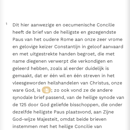
Thema’s
Doneren
Berichten
Nieuwsbrief
1
Dit hier aanwezige en oecumenische Concilie
Denzinger
Gebruiksvoorwaarden
heeft de brief van de heiligste en gezegendste
Paus van het oudere Rome aan onze zeer vrome
Nieuwste Documenten
en gelovige keizer Constantijn in geloof aanvaard
5. Het gebed van de Kerk
en met uitgestrekte handen begroet, die met
In Christus wordt onze honger vervuld
name diegenen verwerpt die verkondigen en
Leer de kostbare parel van Gods koninkrijk te
geleerd hebben, zoals al eerder duidelijk is
herkennen
Gods Koninkrijk groeit stilletjes door liefde, niet door
gemaakt, dat er één wil en één streven in het
dwang
vleesgeworden heilshandelen van Christus, onze
De mystiek. De mystieke verschijnselen en de
ware God, is
; zo ook vond ze de andere
1
heiligheid
synodale brief passend, van de heilige synode van
Berichten
de 125 door God geliefde bisschoppen, die onder
Het Vaticaan publiceert een nieuwe Latijnse uitgave
dezelfde heiligste Paus plaatsvond, aan Zijne
van het Romeins martyrologium
Vaticaanse financiële waakhond verliest autonomie
God-wijze Majesteit, omdat beide brieven
Paus spreekt het Wereldvoedselprogramma toe
instemmen met het heilige Concilie van