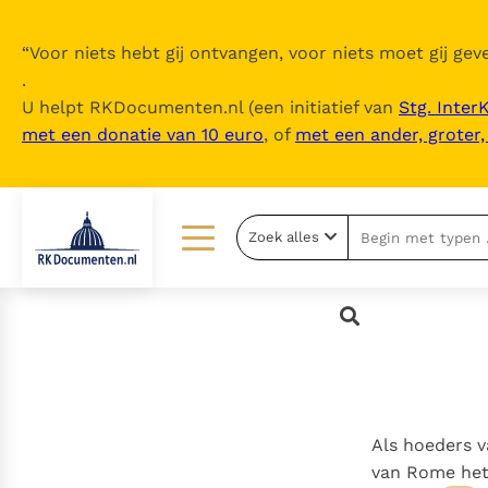
“
Voor niets hebt gij ontvangen, voor niets moet gij geve
.
U helpt RKDocumenten.nl (een initiatief van
Stg. Inter
met een donatie van 10 euro
, of
met een ander, groter
Zoek alles
Lezen
Over ons
Documenten
Over RK Documenten
Bijbel
Meedoen
Thema’s
Doneren
Als hoeders 
Berichten
Nieuwsbrief
van Rome het 