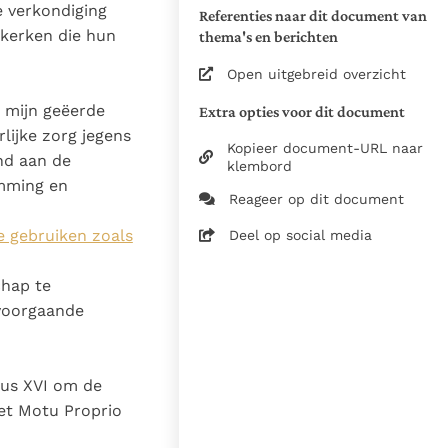
Motu Proprio
e verkondiging
Referenties naar dit document van
 kerken die hun
thema's en berichten
2021, Libreria Editrice
Vaticana / Stg. InterKerk /
Open uitgebreid overzicht
Nederlandse
Bisschoppenconferentie
 mijn geëerde
Extra opties voor dit document
lijke zorg jegens
De bijgaande tekst is een
Kopieer document-URL naar
nd aan de
Werkvertaling
klembord
mming en
Reageer op dit document
Vert. uit het Italiaans
Zie de gebruiksvoorwaarden
e gebruiken zoals
Deel op social media
van de documenten
chap te
16 juli 2021
W.J.G.A. Veth pr.
 voorgaande
12-12-2025
8332
tus XVI om de
nl
het Motu Proprio