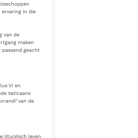
 bisschoppen
ervaring in die
g van de
oortgang maken
t passend geacht
lus VI en
de Vaticaans
 orandi’
van de
 liturgisch leven