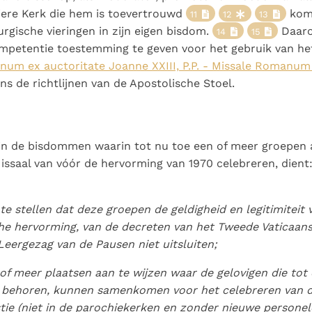
liere Kerk die hem is toevertrouwd
komt
11
12
13
urgische vieringen in zijn eigen bisdom.
Daaro
14
15
mpetentie toestemming te geven voor het gebruik van he
um ex auctoritate Joanne XXIII, P.P. - Missale Romanum
ns de richtlijnen van de Apostolische Stoel.
in de bisdommen waarin tot nu toe een of meer groepen a
issaal van vóór de hervorming van 1970 celebreren, dient
t te stellen dat deze groepen de geldigheid en legitimiteit 
che hervorming, van de decreten van het Tweede Vaticaans
Leergezag van de Pausen niet uitsluiten;
 of meer plaatsen aan te wijzen waar de gelovigen die tot
 behoren, kunnen samenkomen voor het celebreren van 
tie (niet in de parochiekerken en zonder nieuwe personel