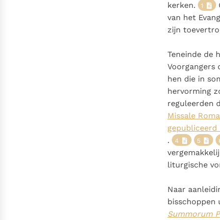
Denzinger
Gebruiksvoorwaarden
kerken.
O
1
van het Evang
zijn toevertr
Teneinde de h
Voorgangers d
hen die in so
hervorming z
reguleerden 
Missale Roman
gepubliceerd 
.
4
5
vergemakkelij
liturgische v
Naar aanleidi
bisschoppen u
Summorum Po