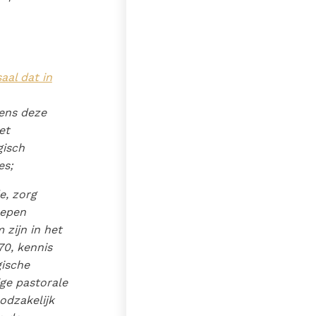
aal dat in
ens deze
et
gisch
es;
e, zorg
oepen
 zijn in het
0, kennis
gische
ige pastorale
odzakelijk