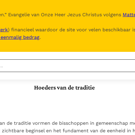
n.
” Evangelie van Onze Heer Jezus Christus volgens
Matte
Kerk
) financieel waardoor de site voor velen beschikbaar i
, eenmalig bedrag
.
Nieuwste
Berichten
Hoeders van de traditie
Documenten
Het Vaticaan publiceert
een nieuwe Latijnse
5. Het gebed van de
Vaticaanse financiële
uitgave van het Romeins
Kerk
waakhond verliest
In Christus wordt
martyrologium
Paus spreekt het
autonomie
onze honger vervuld
Wereldvoedselprogramma
Leer de kostbare
van de traditie vormen de bisschoppen in gemeenschap m
Paus Leo XIV in Pavia: "De
toe
parel van Gods
zichtbare beginsel en het fundament van de eenheid in h
stad is zowel een gave
Gods Koninkrijk