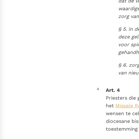
dat de v
waardige
zorg van
§ 5. in 
deze gel
voor spi
gehandh
§ 6. zor
van nie
4
Art. 4
Priesters die
het
Missale R
wensen te ce
diocesane bis
toestemming 