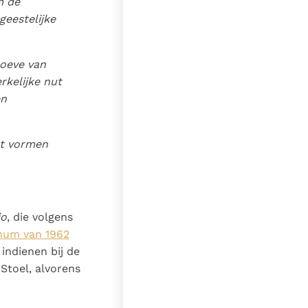
m de
geestelijke
hoeve van
rkelijke nut
en
et vormen
io
, die volgens
anum van 1962
indienen bij de
Stoel, alvorens