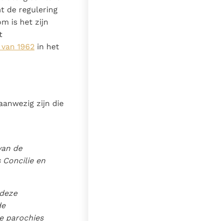
 de regulering
m is het zijn
t
 van 1962
in het
anwezig zijn die
:
van de
 Concilie en
 deze
de
e parochies