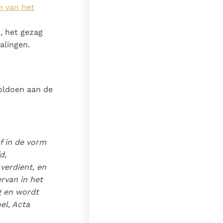
n van het
, het gezag
alingen.
voldoen aan de
f in de vorm
d,
verdient, en
rvan in het
ng en wordt
oel,
Acta