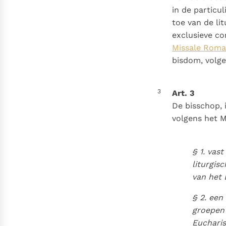
in de particu
toe van de lit
exclusieve co
Missale Roman
bisdom, volge
3
Art. 3
De bisschop, 
volgens het M
§ 1. vas
liturgis
van het 
§ 2. een
groepen
Eucharis