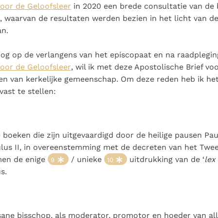
oor de Geloofsleer
in 2020 een brede consultatie van de
 waarvan de resultaten werden bezien in het licht van de 
an.
og op de verlangens van het episcopaat en na raadplegin
oor de Geloofsleer
, wil ik met deze Apostolische Brief v
en van kerkelijke gemeenschap. Om deze reden heb ik he
ast te stellen:
e boeken die zijn uitgevaardigd door de heilige pausen Pau
lus II, in overeenstemming met de decreten van het Twee
men de enige
/ unieke
uitdrukking van de ‘
lex
9
10
s.
ane bisschop, als moderator, promotor en hoeder van alle