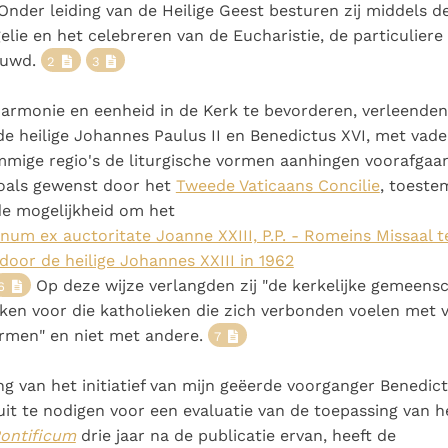
Paus in Pavia: St.
koninkrijk te
nder leiding van de Heilige Geest besturen zij middels d
als een taak"
groeit stilletjes door
Augustinus toont ons de
herkennen
De mystiek. De
elie en het celebreren van de Eucharistie, de particuliere
liefde, niet door
noodzaak om "naar het
mystieke
ouwd.
2
3
dwang
innerlijk" toe te keren.
verschijnselen en de
heiligheid
armonie en eenheid in de Kerk te bevorderen, verleenden
e heilige Johannes Paulus II en Benedictus XVI, met vader
mmige regio's de liturgische vormen aanhingen voorafgaa
oals gewenst door het
Tweede Vaticaans Concilie
, toeste
de mogelijkheid om het
um ex auctoritate Joanne XXIII, P.P. - Romeins Missaal t
door de heilige Johannes XXIII in 1962
Op deze wijze verlangden zij "de kerkelijke gemeens
6
ken voor die katholieken die zich verbonden voelen met
ormen" en niet met andere.
7
ng van het initiatief van mijn geëerde voorganger Benedic
it te nodigen voor een evaluatie van de toepassing van 
ntificum
drie jaar na de publicatie ervan, heeft de