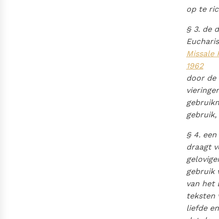
op te ri
§ 3. de 
Eucharis
Missale 
1962
door de 
vieringe
gebruikm
gebruik,
§ 4. een
draagt v
gelovige
gebruik
van het 
teksten 
liefde e