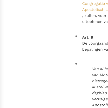
Congregatie v
Apostolisch 
, zullen, voo
uitoefenen va
8
Art. 8
De voorgaande
bepalingen va
9
Van al h
van
Motu
niettege
ik stel 
dagblad
vervolge
Apostoli