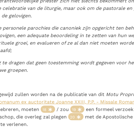
erantwoordelijke priester zich niet slechts bekommert o
 celebratie van de liturgie, maar ook om de pastorale en 
 de gelovigen.
de personele parochies die canoniek zijn opgericht ten be
ovigen, een adequate beoordeling in te zetten van hun we
rituele groei, en evalueren of ze al dan niet moeten word
aafd;
g te dragen dat geen toestemming wordt gegeven voor h
uwe groepen.
 gewijd zullen worden na de publicatie van dit
Motu Propr
omanum ex auctoritate Joanne XXIII, P.P. - Missale Rom
lebreren, moeten
/ zou
een formeel verzoek 
18
19
schop, die overleg zal plegen
met de Apostolische 
20
te verlenen.