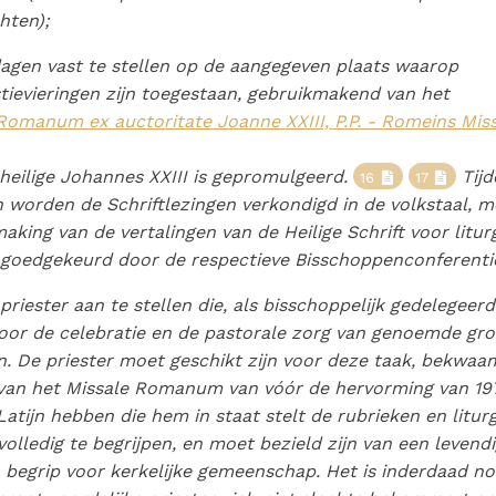
chten);
dagen vast te stellen op de aangegeven plaats waarop
tievieringen zijn toegestaan, gebruikmakend van het
Romanum ex auctoritate Joanne XXIII, P.P. - Romeins Miss
heilige Johannes XXIII is gepromulgeerd.
Tijd
16
17
n worden de Schriftlezingen verkondigd in de volkstaal, m
aking van de vertalingen van de Heilige Schrift voor litur
 goedgekeurd door de respectieve Bisschoppenconferenti
 priester aan te stellen die, als bisschoppelijk gedelegeerd
oor de celebratie en de pastorale zorg van genoemde gr
n. De priester moet geschikt zijn voor deze taak, bekwaam
 van het
Missale Romanum
van vóór de hervorming van 197
Latijn hebben die hem in staat stelt de rubrieken en litur
volledig te begrijpen, en moet bezield zijn van een levend
n begrip voor kerkelijke gemeenschap. Het is inderdaad no