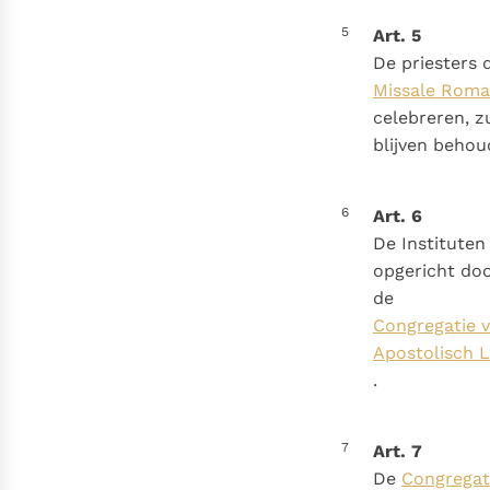
5
Art. 5
De priesters 
Missale Roman
celebreren, z
blijven behou
6
Art. 6
De Instituten
opgericht do
de
Congregatie v
Apostolisch 
.
7
Art. 7
De
Congregati