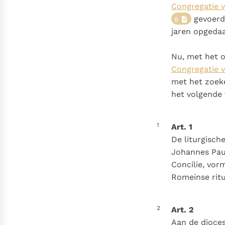
Congregatie v
gevoerd,
8
jaren opgeda
Nu, met het o
Congregatie v
met het zoek
het volgende v
1
Art. 1
De liturgisch
Johannes Pau
Concilie, vor
Romeinse ritu
2
Art. 2
Aan de dioces