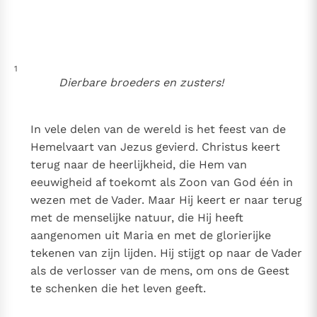
Thema’s
Doneren
Berichten
Nieuwsbrief
Denzinger
Gebruiksvoorwaarden
1
Dierbare broeders en zusters!
Nieuwste Documenten
In vele delen van de wereld is het feest van de
Berichten
Hemelvaart van Jezus gevierd. Christus keert
Het Vaticaan publiceert een nieuwe Latijnse uitgave
terug naar de heerlijkheid, die Hem van
van het Romeins martyrologium
Vaticaanse financiële waakhond verliest autonomie
eeuwigheid af toekomt als Zoon van God één in
wezen met de Vader. Maar Hij keert er naar terug
Paus spreekt het Wereldvoedselprogramma toe
met de menselijke natuur, die Hij heeft
Paus Leo XIV in Pavia: "De stad is zowel een gave als
aangenomen uit Maria en met de glorierijke
een taak"
Paus in Pavia: St. Augustinus toont ons de noodzaak om
tekenen van zijn lijden. Hij stijgt op naar de Vader
"naar het innerlijk" toe te keren.
als de verlosser van de mens, om ons de Geest
RK Documenten stelt heel veel belangrijke
te schenken die het leven geeft.
kerkelijke documenten van de Rooms