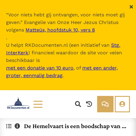
“
Voor niets hebt gij ontvangen, voor niets moet gij
geven.
” Evangelie van Onze Heer Jezus Christus
volgens
Matteüs, hoofdstuk 10, vers 8
.
U helpt RKDocumenten.nl (een initiatief van
Stg.
InterKerk
) financieel waardoor de site voor velen
beschikbaar is
met een donatie van 10 euro
, of
met een ander,
groter, eenmalig bedrag
.
Lezen
Over ons
De Hemelvaart is een boodschap van h
Documenten
Over RK Documenten
oop
Bijbel
Meedoen