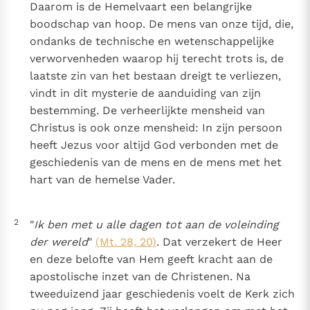
Katholieke Kerk in het Nederlands beschikbaar
Daarom is de Hemelvaart een belangrijke
en is volledig afhankelijk van donaties.
boodschap van hoop. De mens van onze tijd, die,
ondanks de technische en wetenschappelijke
verworvenheden waarop hij terecht trots is, de
Ik help mee!
laatste zin van het bestaan dreigt te verliezen,
vindt in dit mysterie de aanduiding van zijn
bestemming. De verheerlijkte mensheid van
Christus is ook onze mensheid: In zijn persoon
heeft Jezus voor altijd God verbonden met de
geschiedenis van de mens en de mens met het
hart van de hemelse Vader.
2
"
Ik ben met u alle dagen tot aan de voleinding
der wereld
"
(Mt. 28, 20)
. Dat verzekert de Heer
en deze belofte van Hem geeft kracht aan de
apostolische inzet van de Christenen. Na
tweeduizend jaar geschiedenis voelt de Kerk zich