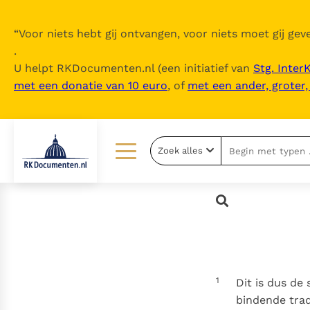
“
Voor niets hebt gij ontvangen, voor niets moet gij geve
.
U helpt RKDocumenten.nl (een initiatief van
Stg. Inter
met een donatie van 10 euro
, of
met een ander, groter
Zoek alles
Lezen
Over ons
Documenten
Over RK Documenten
Bijbel
Meedoen
Thema’s
Doneren
1
Dit is dus de
Berichten
Nieuwsbrief
bindende tradi