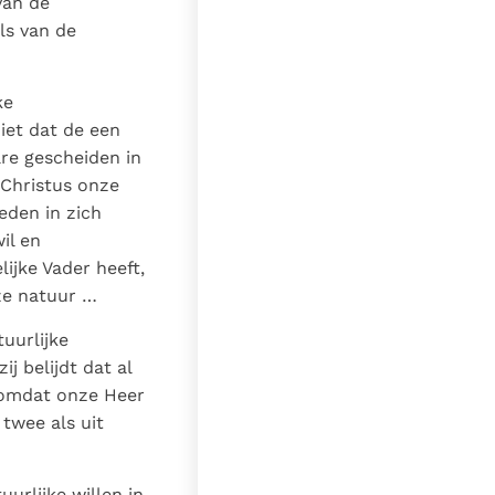
van de
ls van de
ke
iet dat de een
are gescheiden in
 Christus onze
eden in zich
il en
ijke Vader heeft,
ze natuur …
uurlijke
j belijdt dat al
 omdat onze Heer
twee als uit
urlijke willen in