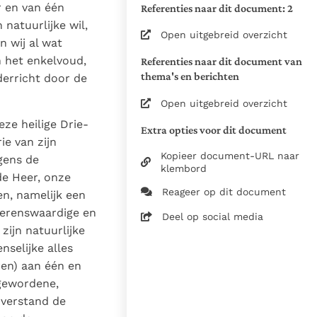
r en van één
Referenties naar dit document: 2
van de documenten
 natuurlijke wil,
Open uitgebreid overzicht
29 maart 2026
n wij al wat
George Dölle pr.,
n het enkelvoud,
Referenties naar dit document van
Lucas Verlinden,
thema's en berichten
derricht door de
Bram Witvliet
Open uitgebreid overzicht
30-03-2026
ze heilige Drie-
Extra opties voor dit document
7348
e van zijn
nl
Kopieer document-URL naar
gens de
klembord
de Heer, onze
Reageer op dit document
en, namelijk een
derenswaardige en
Deel op social media
zijn natuurlijke
nselijke alles
ren) aan één en
gewordene,
 verstand de