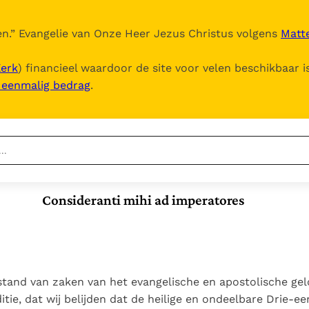
n.
” Evangelie van Onze Heer Jezus Christus volgens
Matte
Kerk
) financieel waardoor de site voor velen beschikbaar i
, eenmalig bedrag
.
Nieuwste
Berichten
Consideranti mihi ad imperatores
Documenten
Het Vaticaan publiceert
een nieuwe Latijnse
5. Het gebed van de
Vaticaanse financiële
uitgave van het Romeins
Kerk
waakhond verliest
In Christus wordt
martyrologium
Paus spreekt het
autonomie
onze honger vervuld
Wereldvoedselprogramma
Leer de kostbare
 stand van zaken van het evangelische en apostolische gel
Paus Leo XIV in Pavia: "De
toe
parel van Gods
tie, dat wij belijden dat de heilige en ondeelbare Drie-ee
stad is zowel een gave
Gods Koninkrijk