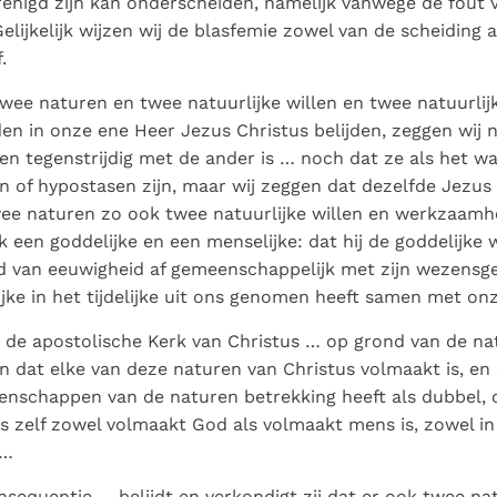
renigd zijn kan onderscheiden, namelijk vanwege de fout 
elijkelijk wijzen wij de blasfemie zowel van de scheiding a
.
wee naturen en twee natuurlijke willen en twee natuurlij
 in onze ene Heer Jezus Christus belijden, zeggen wij n
en tegenstrijdig met de ander is … noch dat ze als het w
 of hypostasen zijn, maar wij zeggen dat dezelfde Jezus
ee naturen zo ook twee natuurlijke willen en werkzaamh
k een goddelijke en een menselijke: dat hij de goddelijke w
van eeuwigheid af gemeenschappelijk met zijn wezensgel
jke in het tijdelijke uit ons genomen heeft samen met on
 de apostolische Kerk van Christus … op grond van de nat
 dat elke van deze naturen van Christus volmaakt is, en zi
genschappen van de naturen betrekking heeft als dubbel,
s zelf zowel volmaakt God als volmaakt mens is, zowel in 
n…
nsequentie … belijdt en verkondigt zij dat er ook twee natu