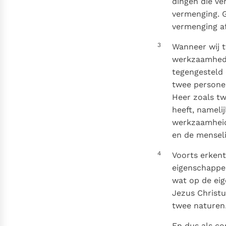
dingen die ve
vermenging. G
vermenging af
3
Wanneer wij t
werkzaamheden
tegengesteld 
twee personen
Heer zoals tw
heeft, namelij
werkzaamheid 
en de menseli
4
Voorts erkent
eigenschappen
wat op de ei
Jezus Christu
twee nature
En dus als co