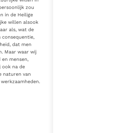
persoonlijk zou
n in de Heilige
jke willen alsook
aar als, wat de
ls consequentie,
nheid, dat men
n. Maar waar wij
d en mensen,
j ook na de
ee naturen van
ke werkzaamheden.