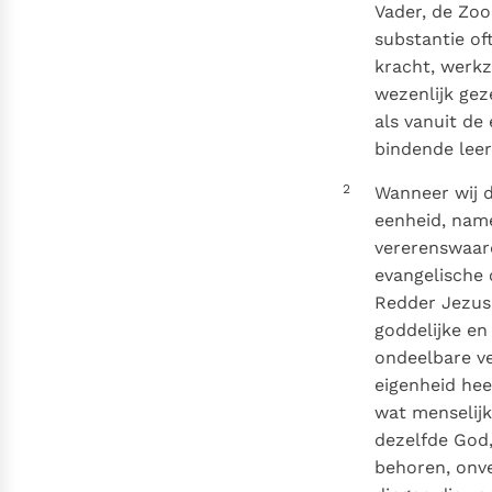
Denzinger
Gebruiksvoorwaarden
Vader, de Zoo
substantie of
kracht, werkz
wezenlijk gez
als vanuit de
bindende leer
2
Wanneer wij d
eenheid, name
vererenswaard
evangelische 
Redder Jezus 
goddelijke en
ondeelbare ve
eigenheid heef
wat menselijk
dezelfde God
behoren, onve