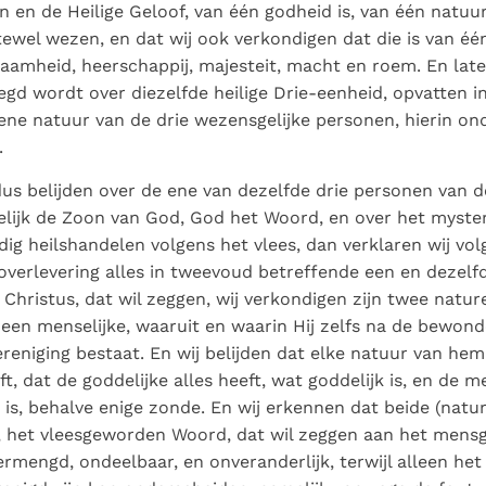
Paus in Pavia: St.
koninkrijk te
n en de Heilige Geloof, van één godheid is, van één natuu
als een taak"
groeit stilletjes door
Augustinus toont ons de
herkennen
De mystiek. De
tewel wezen, en dat wij ook verkondigen dat die is van één
liefde, niet door
noodzaak om "naar het
mystieke
aamheid, heerschappij, majesteit, macht en roem. En late
dwang
innerlijk" toe te keren.
verschijnselen en de
egd wordt over diezelfde heilige Drie-eenheid, opvatten i
heiligheid
 ene natuur van de drie wezensgelijke personen, hierin on
.
us belijden over de ene van dezelfde drie personen van de
lijk de Zoon van God, God het Woord, en over het mysteri
ig heilshandelen volgens het vlees, dan verklaren wij vol
overlevering alles in tweevoud betreffende een en dezelf
Christus, dat wil zeggen, wij verkondigen zijn twee natur
 een menselijke, waaruit en waarin Hij zelfs na de bewon
reniging bestaat. En wij belijden dat elke natuur van hem 
t, dat de goddelijke alles heeft, wat goddelijk is, en de me
 is, behalve enige zonde. En wij erkennen dat beide (natu
, het vleesgeworden Woord, dat wil zeggen aan het mens
rmengd, ondeelbaar, en onveranderlijk, terwijl alleen het