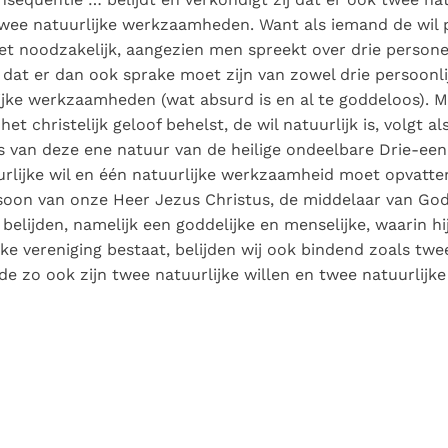
wee natuurlijke werkzaamheden. Want als iemand de wil 
het noodzakelijk, aangezien men spreekt over drie persone
 dat er dan ook sprake moet zijn van zowel drie persoonli
ijke werkzaamheden (wat absurd is en al te goddeloos). M
et christelijk geloof behelst, de wil natuurlijk is, volgt a
s van deze ene natuur van de heilige ondeelbare Drie-ee
rlijke wil en één natuurlijke werkzaamheid moet opvatte
soon van onze Heer Jezus Christus, de middelaar van Go
belijden, namelijk een goddelijke en menselijke, waarin hi
ke vereniging bestaat, belijden wij ook bindend zoals tw
de zo ook zijn twee natuurlijke willen en twee natuurlij