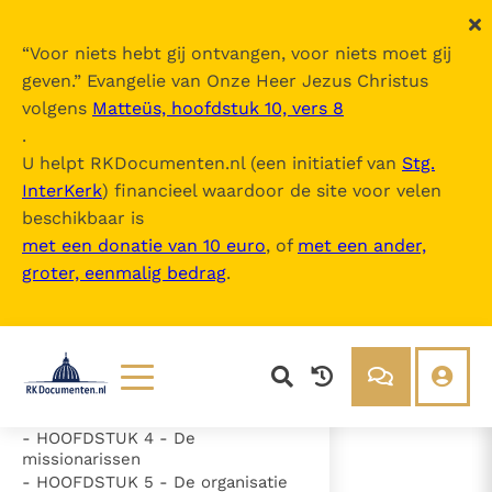
“
Voor niets hebt gij ontvangen, voor niets moet gij
geven.
” Evangelie van Onze Heer Jezus Christus
volgens
Matteüs, hoofdstuk 10, vers 8
Ad Gentes Divinitus
.
U helpt RKDocumenten.nl (een initiatief van
Stg.
InterKerk
) financieel waardoor de site voor velen
Inhoudsopgave
beschikbaar is
uitklappen
met een donatie van 10 euro
, of
met een ander,
groter, eenmalig bedrag
.
- Inleiding
- HOOFDSTUK 1 - Leerstellige
beginselen
- HOOFDSTUK 2 - Het missiewerk
in zichzelf
- HOOFDSTUK 3 - De particuliere
Kerken
Lezen
Over ons
- HOOFDSTUK 4 - De
Documenten
Over RK Documenten
missionarissen
- HOOFDSTUK 5 - De organisatie
- Inleiding
Bijbel
Meedoen