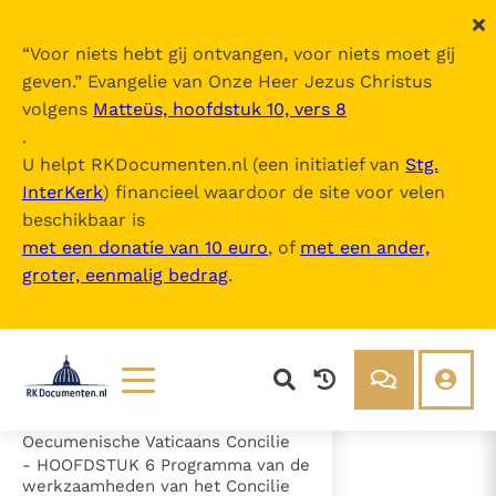
“
Voor niets hebt gij ontvangen, voor niets moet gij
geven.
” Evangelie van Onze Heer Jezus Christus
volgens
Matteüs, hoofdstuk 10, vers 8
Humanae Salutis
.
U helpt RKDocumenten.nl (een initiatief van
Stg.
InterKerk
) financieel waardoor de site voor velen
Inhoudsopgave
beschikbaar is
uitklappen
met een donatie van 10 euro
, of
met een ander,
groter, eenmalig bedrag
.
- HOOFDSTUK 1 Inleiding
- HOOFDSTUK 2 Droevige feiten
- HOOFDSTUK 3 Redenen tot
vertrouwen
- HOOFDSTUK 4 Tegenwoordige
vitaliteit van de Kerk
- HOOFDSTUK 5 Het Tweede
Lezen
Over ons
Oecumenische Vaticaans Concilie
Documenten
Over RK Documenten
- HOOFDSTUK 6 Programma van de
werkzaamheden van het Concilie
- HOOFDSTUK 1 Inleiding
Bijbel
Meedoen