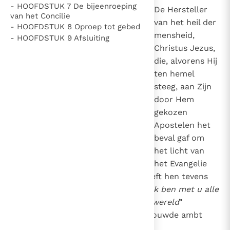
- HOOFDSTUK 7 De bijeenroeping
1
De Hersteller
Thema’s
Doneren
van het Concilie
van het heil der
- HOOFDSTUK 8 Oproep tot gebed
Berichten
Nieuwsbrief
mensheid,
- HOOFDSTUK 9 Afsluiting
Denzinger
Gebruiksvoorwaarden
Christus Jezus,
die, alvorens Hij
Nieuwste Documenten
ten hemel
steeg, aan Zijn
5. Het gebed van de Kerk
door Hem
In Christus wordt onze honger vervuld
gekozen
Leer de kostbare parel van Gods koninkrijk te
Apostelen het
herkennen
Gods Koninkrijk groeit stilletjes door liefde, niet door
beval gaf om
dwang
De mystiek. De mystieke verschijnselen en de
het licht van
heiligheid
het Evangelie
Berichten
aan alle volkeren te brengen, heeft hen tevens
deze rijke belofte gedaan: "
Ziet, Ik ben met u alle
Het Vaticaan publiceert een nieuwe Latijnse uitgave
dagen tot aan de voleinding der wereld
"
van het Romeins martyrologium
Vaticaanse financiële waakhond verliest autonomie
(Mt. 28, 20)
om het hun toevertrouwde ambt
Paus spreekt het Wereldvoedselprogramma toe
gezag en steun te schenken.