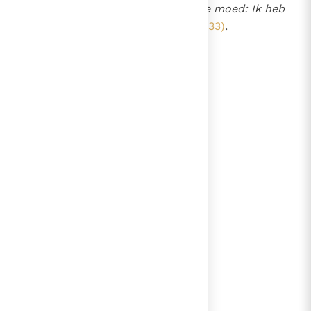
van Zijn leven sprak: "
Hebt goede moed: Ik heb
de wereld overwonnen
"
(Joh. 16, 33)
.
lees verder