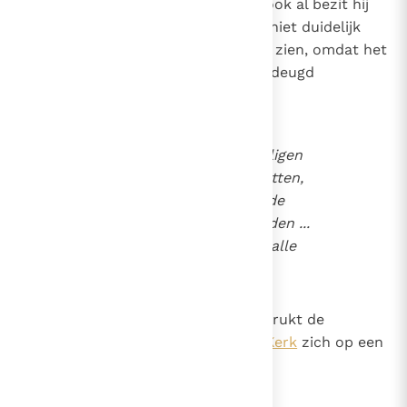
beoefenen
, zodat hij, ook al bezit hij
3
4
alle ingestorte morele deugden, niet duidelijk
het bestaan van een hiervan laat zien, omdat het
uiterlijk werkzaam zijn van deze deugd
moeilijkheden ondervindt:
“Men zegt dat sommige heiligen
bepaalde deugden niet bezitten,
gezien de moeilijkheden in de
handelingen van deze deugden ...
alhoewel zij de habitus van alle
deugden bezitten.”
5
302
Wat deze voorwaarden betreft, drukt de
Catechismus van de Katholieke Kerk
zich op een
besliste wijze uit: