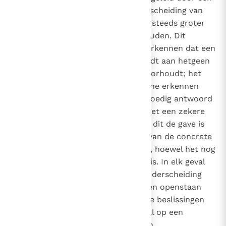
verantwoorde en serieuze onderscheiding van
een pastor, aanmoedigen en een steeds groter
vertrouwen in de genade voorhouden. Dit
geweten kan echter niet alleen erkennen dat een
situatie objectief niet beantwoordt aan hetgeen
het Evangelie in het algemeen voorhoudt; het
kan ook eerlijk en oprecht datgene erkennen
wat voor het ogenblik het edelmoedig antwoord
is dat men God kan bieden, en met een zekere
morele zekerheid ontdekken dat dit de gave is
die God zelf verlangt te midden van de concrete
complexiteit van de beperkingen, hoewel het nog
niet geheel het objectieve ideaal is. In elk geval
herinneren wij eraan dat deze onderscheiding
dynamisch is en altijd moet blijven openstaan
voor nieuwe groeifases en nieuwe beslissingen
die het mogelijk maken het ideaal op een
vollediger wijze te verwezenlijken.