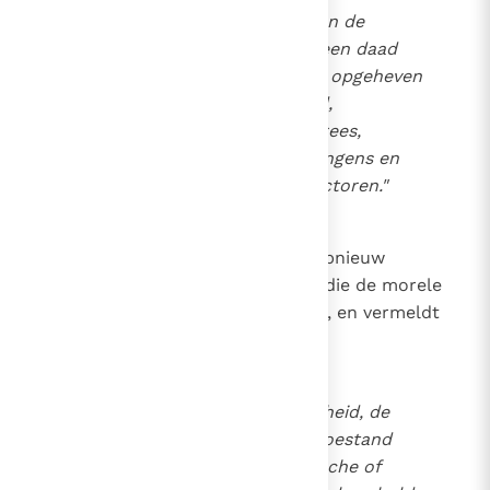
"De toerekenbaarheid van en de
verantwoordelijkheid voor een daad
kunnen verminderd of zelfs opgeheven
worden door onwetendheid,
onoplettendheid, geweld, vrees,
gewoonten, onmatige verlangens en
andere fysieke of sociale factoren."
6
In een andere paragraaf wordt opnieuw
verwezen naar omstandigheden die de morele
verantwoordelijkheid verzachten, en vermeldt
zeer uitvoerig
"de affectieve onvolwassenheid, de
macht van gewoontes, de toestand
van angst of andere psychische of