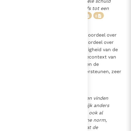
sociale factoren die de morele schuld
kunnen verminderen, of zelfs tot een
minimum terugbrengen."
7
8
9
Om deze reden sluit eennegatief oordeel over
een objectieve situatie niet een oordeel over
detoerekenbaarheid of de schuldigheid van de
betrokken persoon in.
In decontext van
10
deze overtuigingen vind ik hetgeen de
synodevaders hebbenwillen ondersteunen, zeer
gepast:
"in bepaalde omstandigheden vinden
de personen het zeer moeilijk anders
te handelen. Daarom is het, ook al
handhaaft men een algemene norm,
noodzakelijk te erkennen dat de