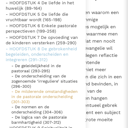
- HOOFDSTUK 4 De liefde in het
onderscheiding (301-303)
Thema’s
Doneren
huwelijk (89-164)
301
Om op adequate wijze te begrijpen waarom een
- HOOFDSTUK 5 De liefde die
Berichten
Nieuwsbrief
bijzondere onderscheiding in sommige
vruchtbaar wordt (165-198)
Denzinger
Gebruiksvoorwaarden
- HOOFDSTUK 6 Enkele pastorale
zogenaamde “irreguliere” situaties mogelijk en
perspectieven (199-258)
noodzakelijk is, is er een kwestie waarmee men
- HOOFDSTUK 7 De opvoeding van
Nieuwste Documenten
altijd rekening moet houden, zodat men nooit
de kinderen versterken (259-290)
denkt dat men de eisen van het evangelie wil
5. Het gebed van de Kerk
- HOOFDSTUK 8 De gebrokenheid
begeleiden, onderscheiden en
reduceren. De Kerk heeft een gedegen reflectie
In Christus wordt onze honger vervuld
integreren (291-312)
omtrent voorwaarden en verzachtende
Leer de kostbare parel van Gods koninkrijk te
- De geleidelijkheid in de
omstandigheden. Daarom is het niet meer
pastoraal (293-295)
herkennen
Gods Koninkrijk groeit stilletjes door liefde, niet door
- De onderscheiding van de
mogelijk te zeggen dat al degenen die zich in een
dwang
zogenoemde ‘irreguliere’ situaties
De mystiek. De mystieke verschijnselen en de
zogenaamde “irreguliere” toestand bevinden, in
(296-300)
heiligheid
staat van zonde leven, verstoken van de
- De milderende omstandigheden
in de pastorale onderscheiding
Berichten
heiligmakende genade. De grenzen hangen
(301-303)
eenvoudigweg niet af van een eventueel gebrek
Het Vaticaan publiceert een nieuwe Latijnse uitgave
- De normen en de
aan kennis van de norm. Ook al kent een subject
onderscheiding (304-306)
van het Romeins martyrologium
Vaticaanse financiële waakhond verliest autonomie
- De logica van de pastorale
de norm goed, dan kan het nog grote moeite
barmhartigheid (307-312)
Paus spreekt het Wereldvoedselprogramma toe
hebben om