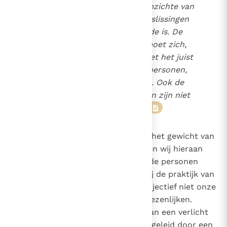
verantwoordelijkheid ten opzichte van
bepaalde handelingen of beslissingen
niet in alle gevallen hetzelfde is. De
pastorale onderscheiding moet zich,
ook al houdt zij rekening met het juist
gevormde geweten van de personen,
belasten met deze situaties. Ook de
gevolgen van gestelde daden zijn niet
in alle gevallen dezelfde."
11
303
Uitgaande van het erkennen van het gewicht van
de concrete voorwaarden, kunnen wij hieraan
toevoegen dat het geweten van de personen
beter betrokken moet worden bij de praktijk van
de Kerk in enkele situaties die objectief niet onze
opvatting over het huwelijk verwezenlijken.
Natuurlijk moet men de rijping van een verlicht
geweten, dat gevormd is en is begeleid door een