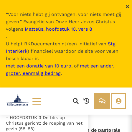
“
Voor niets hebt gij ontvangen, voor niets moet gij
geven.
” Evangelie van Onze Heer Jezus Christus
volgens
Matteüs, hoofdstuk 10, vers 8
Amoris Laetitia
.
U helpt RKDocumenten.nl (een initiatief van
Stg.
InterKerk
) financieel waardoor de site voor velen
Inhoudsopgave
beschikbaar is
uitklappen
met een donatie van 10 euro
, of
met een ander,
groter, eenmalig bedrag
.
- Inhoud
- === Inleiding (1-7)
- HOOFDSTUK 1 In het licht van het
Woord (8-30)
- HOOFDSTUK 2 De werkelijkheid
en de uitdagingen van de gezinnen
(31-57)
Lezen
Over ons
- HOOFDSTUK 3 De blik op
Documenten
Over RK Documenten
Christus gericht: de roeping van het
gezin (58-88)
- De milderende omstandigheden in de pastorale
Bijbel
Meedoen