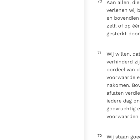
70
Aan allen, di
verlenen wij 
en bovendien 
zelf, of op é
gesterkt door
71
Wij willen, d
verhinderd zi
oordeel van d
voorwaarde ev
nakomen. Bove
aflaten verdi
iedere dag on
godvruchtig e
voorwaarden 
72
Wij staan goe