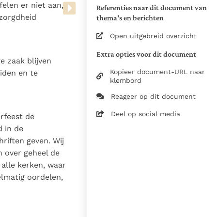
Vertaling vanuit het Latijn
elen er niet aan,
Referenties naar dit document van
Zie de gebruiksvoorwaarden
ezorgdheid
thema's en berichten
van de documenten
Open uitgebreid overzicht
1957
Dr. M.H. Mulders C.ss.R.
Extra opties voor dit document
e zaak blijven
Dr. Chr. Oomen C.ss.R.
Kopieer document-URL naar
eiden en te
klembord
24-05-2025
Reageer op dit document
622
nl
Deel op social media
rfeest de
 in de
hriften geven. Wij
n over geheel de
alle kerken, waar
elmatig oordelen,