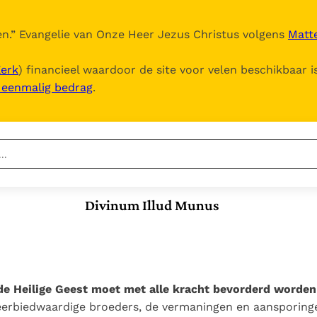
n.
” Evangelie van Onze Heer Jezus Christus volgens
Matte
Kerk
) financieel waardoor de site voor velen beschikbaar i
, eenmalig bedrag
.
Nieuwste
Berichten
Divinum Illud Munus
Documenten
Het Vaticaan publiceert
een nieuwe Latijnse
5. Het gebed van de
Vaticaanse financiële
uitgave van het Romeins
Kerk
waakhond verliest
In Christus wordt
martyrologium
Paus spreekt het
autonomie
onze honger vervuld
Wereldvoedselprogramma
Leer de kostbare
 de Heilige Geest moet met alle kracht bevorderd worden
Paus Leo XIV in Pavia: "De
toe
parel van Gods
eerbiedwaardige broeders, de vermaningen en aansporinge
stad is zowel een gave
Gods Koninkrijk