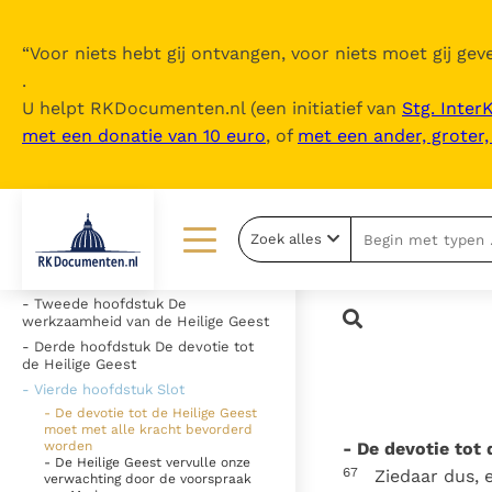
“
Voor niets hebt gij ontvangen, voor niets moet gij geve
.
U helpt RKDocumenten.nl (een initiatief van
Stg. Inter
met een donatie van 10 euro
, of
met een ander, groter
Inhoudsopgave
uitklappen
- === Inleiding
Zoek alles
- Eerste hoofdstuk Het geheim van
de Allerheiligste Drie-eenheid
Lezen
Over ons
- Tweede hoofdstuk De
werkzaamheid van de Heilige Geest
Documenten
Over RK Documenten
- Derde hoofdstuk De devotie tot
de Heilige Geest
Bijbel
Meedoen
- Vierde hoofdstuk Slot
Thema’s
Doneren
- De devotie tot de Heilige Geest
moet met alle kracht bevorderd
- De devotie tot
worden
Berichten
Nieuwsbrief
- De Heilige Geest vervulle onze
67
Ziedaar dus, 
verwachting door de voorspraak