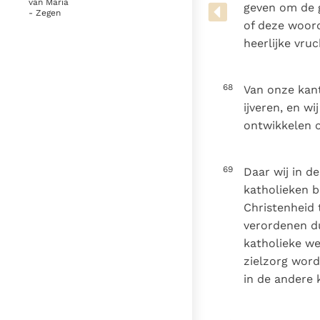
van Maria
Denzinger
Gebruiksvoorwaarden
geven om de g
- Zegen
of deze woord
heerlijke vru
68
Van onze kant
ijveren, en wi
ontwikkelen o
69
Daar wij in de
katholieken 
Christenheid t
verordenen du
katholieke we
zielzorg word
in de andere 