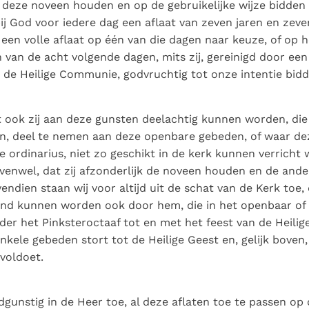
e deze noveen houden en op de gebruikelijke wijze bidden 
bij God voor iedere dag een aflaat van zeven jaren en zev
een volle aflaat op één van die dagen naar keuze, of op h
én van de acht volgende dagen, mits zij, gereinigd door ee
 de Heilige Communie, godvruchtig tot onze intentie bidd
at ook zij aan deze gunsten deelachtig kunnen worden, die
jn, deel te nemen aan deze openbare gebeden, of waar de
e ordinarius, niet zo geschikt in de kerk kunnen verricht
enwel, dat zij afzonderlijk de noveen houden en de ande
ndien staan wij voor altijd uit de schat van de Kerk toe, 
end kunnen worden ook door hem, die in het openbaar of 
der het Pinksteroctaaf tot en met het feest van de Heilig
nkele gebeden stort tot de Heilige Geest en, gelijk boven,
voldoet.
dgunstig in de Heer toe, al deze aflaten toe te passen op 