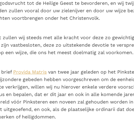
Paus in Pavia: St.
koninkrijk te
odsvrucht tot de Heilige Geest te bevorderen, en wij twijf
als een taak"
groeit stilletjes door
Augustinus toont ons de
herkennen
De mystiek. De
en zullen vooral door uw zielenijver en door uw wijze b
liefde, niet door
noodzaak om "naar het
mystieke
chten voortbrengen onder het Christenvolk.
dwang
innerlijk" toe te keren.
verschijnselen en de
heiligheid
 zullen wij steeds met alle kracht voor deze zo gewichtig
j zijn vastbesloten, deze zo uitstekende devotie te verspr
p een wijze, die ons het meest doelmatig zal voorkomen.
 brief
Provida Matris
van twee jaar geleden op het Pinkste
bijzondere gebeden hebben voorgeschreven om de eenheid
e verkrijgen, willen wij nu hierover enkele verdere voorsc
s en bepalen, dat er dit jaar en ook in alle komende jare
reld vóór Pinksteren een noveen zal gehouden worden in 
t uitgeoefend, en ook, als de plaatselijke ordinarii dat do
kerken of heiligdommen.