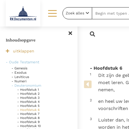
Zoek alles
Lezen
Over ons
Documenten
Over RK Documenten
Inhoudsopgave
Bijbel
Meedoen
uitklappen
Thema’s
Doneren
- Oude Testament
- Hoofdstuk 6
- Genesis
Berichten
Nieuwsbrief
- Exodus
1
Dit zijn de g
- Leviticus
Denzinger
Gebruiksvoorwaarden
- Numeri
moet leren. G
- Deuteronomium
nemen,
- Hoofdstuk 1
- Hoofdstuk 2
- Hoofdstuk 3
2
en heel uw le
- Hoofdstuk 4
- Hoofdstuk 5
voorschriften
- Hoofdstuk 6
- Hoofdstuk 7
- Hoofdstuk 8
3
Luister dan, I
- Hoofdstuk 9
- Hoofdstuk 10
worden in het