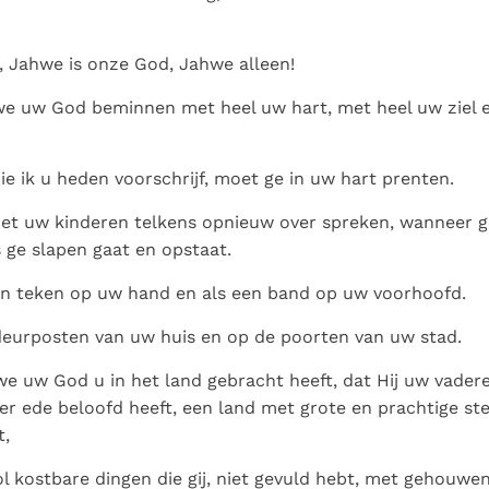
ël, Jahwe is onze God, Jahwe alleen!
we uw God beminnen met heel uw hart, met heel uw ziel 
e ik u heden voorschrijf, moet ge in uw hart prenten.
t uw kinderen telkens opnieuw over spreken, wanneer ge 
 ge slapen gaat en opstaat.
en teken op uw hand en als een band op uw voorhoofd.
 deurposten van uw huis en op de poorten van uw stad.
 uw God u in het land gebracht heeft, dat Hij uw vader
r ede beloofd heeft, een land met grote en prachtige sted
,
l kostbare dingen die gij, niet gevuld hebt, met gehouwe