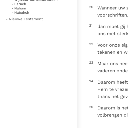
- Baruch
20
Wanneer uw zo
- Nahum
- Habakuk
voorschriften
- Nieuwe Testament
21
dan moet gij 
ons met sterk
22
Voor onze eig
tekenen en w
23
Maar ons heef
vaderen onde
24
Daarom heeft
Hem te vrezen.
thans het geva
25
Daarom is he
volbrengen di