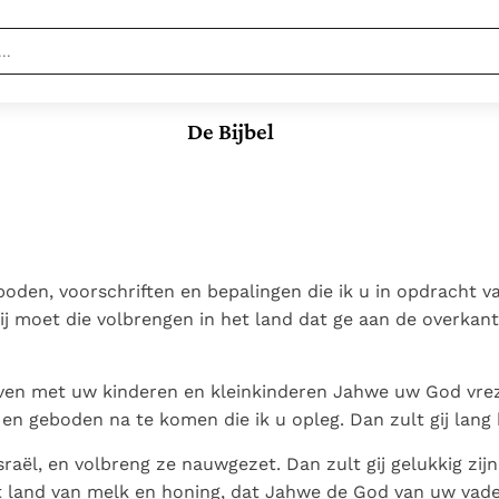
Nieuwste
Berichten
De Bijbel
Documenten
Paus naar Pavia om o.a. H.
Augustinus te eren
In Christus wordt
Het Vaticaan publiceert
onze honger vervuld
een nieuwe Latijnse
Leer de kostbare
Vaticaanse financiële
uitgave van het Romeins
parel van Gods
waakhond verliest
Gods Koninkrijk
martyrologium
Paus spreekt het
koninkrijk te
autonomie
groeit stilletjes door
eboden, voorschriften en bepalingen die ik u in opdracht
Wereldvoedselprogramma
herkennen
De mystiek. De
Paus Leo XIV in Pavia: "De
liefde, niet door
ij moet die volbrengen in het land dat ge aan de overkant
toe
mystieke
stad is zowel een gave
dwang
Open uw hart voor
verschijnselen en de
als een taak"
het zaad van Gods
heiligheid
ven met uw kinderen en kleinkinderen Jahwe uw God vrez
Woord
 en geboden na te komen die ik u opleg. Dan zult gij lang b
sraël, en volbreng ze nauwgezet. Dan zult gij gelukkig zijn 
 land van melk en honing, dat Jahwe de God van uw vade