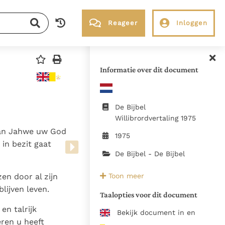
Reageer
Inloggen
RK Documenten stelt heel veel belangrijke
kerkelijke documenten van de Rooms
Informatie over dit document
Katholieke Kerk in het Nederlands
beschikbaar en is volledig afhankelijk van
donaties.
De Bijbel
Willibrordvertaling 1975
 van Jahwe uw God
Ik help mee!
1975
 in bezit gaat
De Bijbel - De Bijbel
1975, KBS Boxtel / Uitg
Toon meer
en door al zijn
Emmaus Brugge
lijven leven.
Taalopties voor dit document
en talrijk
doublure Baruch verwijderd
Bekijk document in en
ren u heeft
Zie de gebruiksvoorwaarden