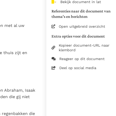
Bekijk document in lat
van de documenten
Referenties naar dit document van
1975
thema's en berichten
28-12-2014
en met al uw
Open uitgebreid overzicht
5061
Extra opties voor dit document
nl
Kopieer document-URL naar
klembord
thuis zijt en
Reageer op dit document
Deel op social media
en Abraham, Isaak
en die gij niet
n regenbakken die