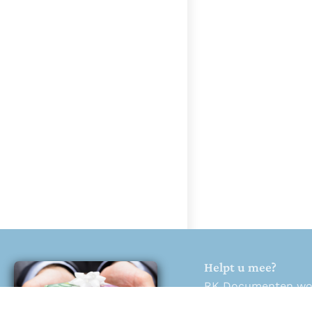
Helpt u mee?
RK Documenten wordt
Help ons en doneer