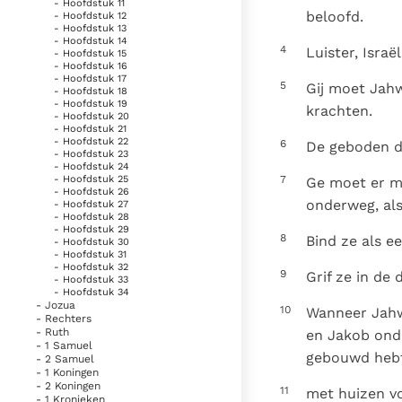
- Hoofdstuk 11
beloofd.
- Hoofdstuk 12
- Hoofdstuk 13
- Hoofdstuk 14
4
Luister, Isra
- Hoofdstuk 15
- Hoofdstuk 16
- Hoofdstuk 17
5
Gij moet Jah
- Hoofdstuk 18
- Hoofdstuk 19
krachten.
- Hoofdstuk 20
- Hoofdstuk 21
- Hoofdstuk 22
6
De geboden di
- Hoofdstuk 23
- Hoofdstuk 24
7
- Hoofdstuk 25
Ge moet er me
- Hoofdstuk 26
onderweg, als
- Hoofdstuk 27
- Hoofdstuk 28
- Hoofdstuk 29
8
Bind ze als e
- Hoofdstuk 30
- Hoofdstuk 31
- Hoofdstuk 32
9
Grif ze in de
- Hoofdstuk 33
- Hoofdstuk 34
- Jozua
10
Wanneer Jahwe
- Rechters
- Ruth
en Jakob onde
- 1 Samuel
gebouwd hebt
- 2 Samuel
- 1 Koningen
- 2 Koningen
11
met huizen vo
- 1 Kronieken