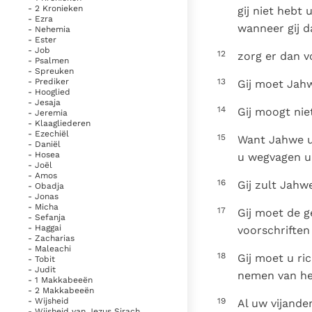
- 2 Kronieken
gij niet hebt 
- Ezra
wanneer gij d
- Nehemia
- Ester
- Job
12
zorg er dan vo
- Psalmen
- Spreuken
13
- Prediker
Gij moet Jah
- Hooglied
- Jesaja
14
Gij moogt nie
- Jeremia
- Klaagliederen
- Ezechiël
15
Want Jahwe uw
- Daniël
- Hosea
u wegvagen ui
- Joël
- Amos
16
Gij zult Jahw
- Obadja
- Jonas
- Micha
17
Gij moet de 
- Sefanja
- Haggai
voorschriften 
- Zacharias
- Maleachi
18
Gij moet u ri
- Tobit
- Judit
nemen van het
- 1 Makkabeeën
- 2 Makkabeeën
19
- Wijsheid
Al uw vijanden
- Wijsheid van Jezus Sirach