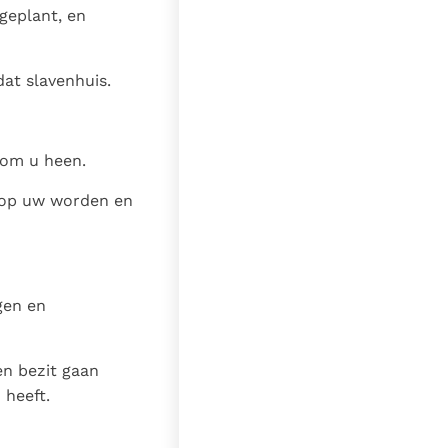
 geplant, en
dat slavenhuis.
 om u heen.
d op uw worden en
gen en
en bezit gaan
 heeft.