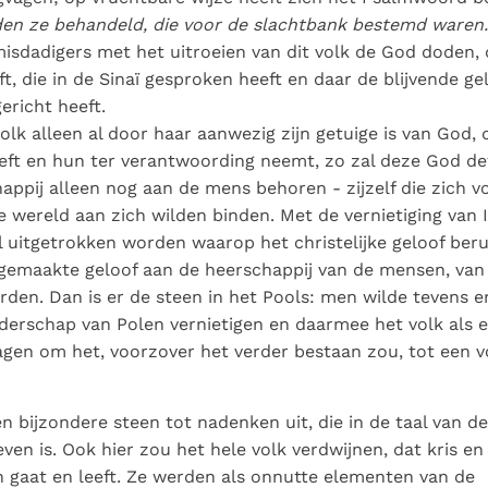
en ze behandeld, die voor de slachtbank bestemd waren.
isdadigers met het uitroeien van dit volk de God doden,
t, die in de Sinaï gesproken heeft en daar de blijvende g
richt heeft.
olk alleen al door haar aanwezig zijn getuige is van God,
ft en hun ter verantwoording neemt, zo zal deze God defi
appij alleen nog aan de mens behoren - zijzelf die zich v
de wereld aan zich wilden binden. Met de vernietiging van 
l uitgetrokken worden waarop het christelijke geloof berus
gemaakte geloof aan de heerschappij van de mensen, van 
den. Dan is er de steen in het Pools: men wilde tevens e
eiderschap van Polen vernietigen en daarmee het volk als e
gen om het, voorzover het verder bestaan zou, tot een vo
n bijzondere steen tot nadenken uit, die in de taal van de
en is. Ook hier zou het hele volk verdwijnen, dat kris en
n gaat en leeft. Ze werden als onnutte elementen van de