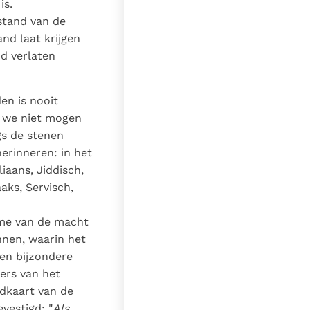
is.
stand van de
and laat krijgen
d verlaten
en is nooit
n we niet mogen
gs de stenen
herinneren: in het
iaans, Jiddisch,
ks, Servisch,
sme van de macht
nnen, waarin het
en bijzondere
ers van het
ndkaart van de
vestigd: "
Als