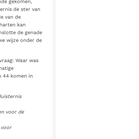
ende gekomen,
ernis de ster van
de van de
 harten kan
nslotte de genade
we wijze onder de
 vraag: Waar was
matige
m 44 komen in
uisternis
en voor de
 voor