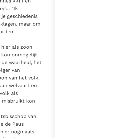
nnes XXIII en
egd: "Ik
ije geschiedenis
e klagen, maar om
worden
 hier als zoon
k kon onmogelijk
 de waarheid, het
olger van
oon van het volk,
van welvaart en
olk als
n misbruikt kon
artsbisschop van
ie de Paus
 hier nogmaals