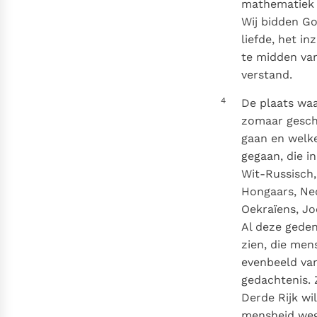
mathematiek i
Wij bidden Go
liefde, het i
te midden van
verstand.
4
De plaats waa
zomaar gesch
gaan en welke
gegaan, die i
Wit-Russisch, 
Hongaars, Ned
Oekraïens, J
Al deze geden
zien, die men
evenbeeld va
gedachtenis. 
Derde Rijk wi
mensheid wegv