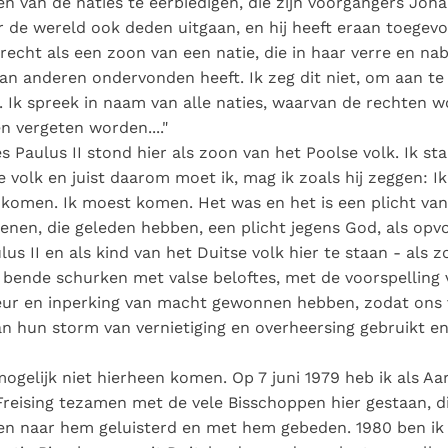
n van de naties te eerbiedigen, die zijn voorgangers Joha
r de wereld ook deden uitgaan, en hij heeft eraan toegevo
 recht als een zoon van een natie, die in haar verre en nab
van anderen ondervonden heeft. Ik zeg dit niet, om aan t
. Ik spreek in naam van alle naties, waarvan de rechten 
 vergeten worden...."
 Paulus II stond hier als zoon van het Poolse volk. Ik sta
e volk en juist daarom moet ik, mag ik zoals hij zeggen: I
 komen. Ik moest komen. Het was en het is een plicht van
enen, die geleden hebben, een plicht jegens God, als opv
us II en als kind van het Duitse volk hier te staan - als z
bende schurken met valse beloftes, met de voorspelling 
eur en inperking van macht gewonnen hebben, zodat ons v
n hun storm van vernietiging en overheersing gebruikt e
mogelijk niet hierheen komen. Op 7 juni 1979 heb ik als A
eising tezamen met de vele Bisschoppen hier gestaan, d
en naar hem geluisterd en met hem gebeden. 1980 ben ik