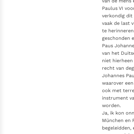
van de mens e
Paulus VI voo
verkondig dit
vaak de last 
te herinneren
geschonden en
Paus Johannes
van het Duits
niet hierheen
recht van deg
Johannes Paul
waarover een 
ook met terr
instrument va
worden.
Ja, ik kon on
München en Fr
begeleidden, 