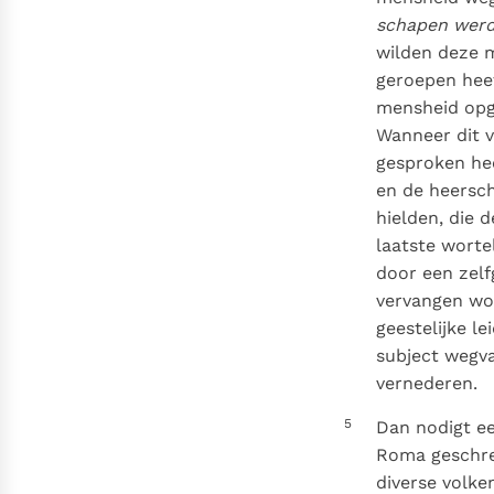
schapen werd
wilden deze m
geroepen heef
mensheid opge
Wanneer dit v
gesproken hee
en de heersch
hielden, die 
laatste worte
door een zelf
vervangen wor
geestelijke l
subject wegva
vernederen.
5
Dan nodigt ee
Roma geschrev
diverse volke