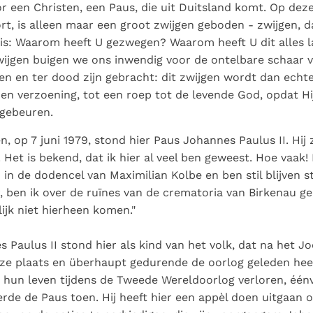
Paus in Pavia: St.
koninkrijk te
r een Christen, een Paus, die uit Duitsland komt. Op deze
als een taak"
groeit stilletjes door
Augustinus toont ons de
herkennen
De mystiek. De
t, is alleen maar een groot zwijgen geboden - zwijgen, da
liefde, niet door
noodzaak om "naar het
mystieke
is: Waarom heeft U gezwegen? Waarom heeft U dit alles 
dwang
innerlijk" toe te keren.
verschijnselen en de
wijgen buigen we ons inwendig voor de ontelbare schaar v
heiligheid
n en ter dood zijn gebracht: dit zwijgen wordt dan echte
en verzoening, tot een roep tot de levende God, opdat Hij
 gebeuren.
en, op 7 juni 1979, stond hier Paus Johannes Paulus II. Hij
. Het is bekend, dat ik hier al veel ben geweest. Hoe vaak!
in de dodencel van Maximilian Kolbe en ben stil blijven s
 ben ik over de ruïnes van de crematoria van Birkenau gel
jk niet hierheen komen."
 Paulus II stond hier als kind van het volk, dat na het J
e plaats en überhaupt gedurende de oorlog geleden heef
hun leven tijdens de Tweede Wereldoorlog verloren, éénv
nerde de Paus toen. Hij heeft hier een appèl doen uitgaan