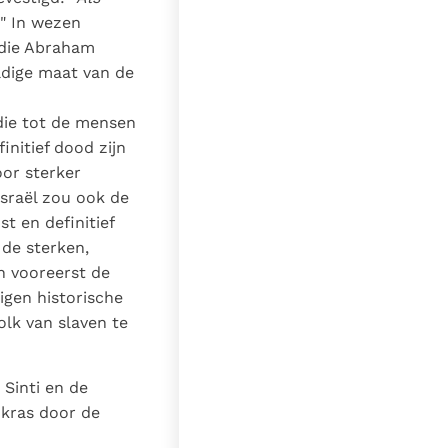
" In wezen
 die Abraham
eldige maat van de
 die tot de mensen
nitief dood zijn
oor sterker
Israël zou ook de
t en definitief
de sterken,
n vooreerst de
igen historische
lk van slaven te
 Sinti en de
 kras door de