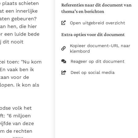
Toespraken
 plaats schieten
Referenties naar dit document van
t een innerlijke
thema's en berichten
2006, Libreria Editrice
laten gebeuren?
Vaticana / Stg. InterKerk
Open uitgebreid overzicht
an hen, die hier
Vertaling uit de Duitse
r een luide bede
Extra opties voor dit document
vertaling van het Italiaanse
 dit nooit
orgineel.
Kopieer document-URL naar
Alineaverdeling en -
klembord
nummering: redactie
 zei toen: "Nu kom
Reageer op dit document
Zie de gebruiksvoorwaarden
 En vaak ben ik
van de documenten
Deel op social media
taan voor de
28 mei 2006
open. Ik kon als
Redactie
03-03-2025
oodse volk het
1039
t: "6 miljoen
nl
ijfde van deze
 om de rechten