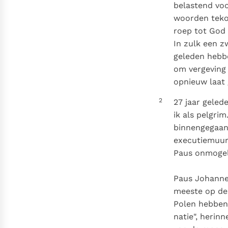
Denzinger
Gebruiksvoorwaarden
belastend voo
woorden tekor
roep tot God 
In zulk een z
geleden hebbe
om vergeving 
opnieuw laat
2
27 jaar geled
ik als pelgrim
binnengegaan 
executiemuur,
Paus onmogeli
Paus Johannes
meeste op dez
Polen hebben 
natie", herin