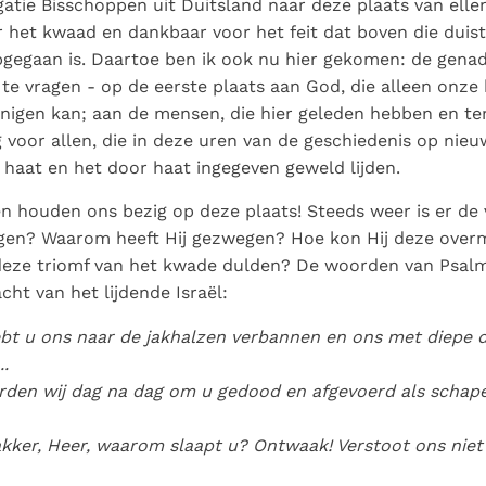
atie Bisschoppen uit Duitsland naar deze plaats van ell
 het kwaad en dankbaar voor het feit dat boven die duist
gegaan is. Daartoe ben ik ook nu hier gekomen: de gena
 te vragen - op de eerste plaats aan God, die alleen onze
nigen kan; aan de mensen, die hier geleden hebben en te
 voor allen, die in deze uren van de geschiedenis op nieu
haat en het door haat ingegeven geweld lijden.
n houden ons bezig op deze plaats! Steeds weer is er de
agen? Waarom heeft Hij gezwegen? Hoe kon Hij deze over
, deze triomf van het kwade dulden? De woorden van Psal
cht van het lijdende Israël:
bt u ons naar de jakhalzen verbannen en ons met diepe d
..
den wij dag na dag om u gedood en afgevoerd als schap
ker, Heer, waarom slaapt u? Ontwaak! Verstoot ons niet