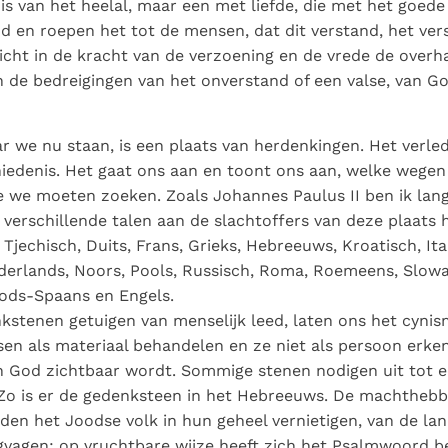
s van het heelal, maar een met liefde, die met het goede 
d en roepen het tot de mensen, dat dit verstand, het ver
nzicht in de kracht van de verzoening en de vrede de overh
 de bedreigingen van het onverstand of een valse, van Go
r we nu staan, is een plaats van herdenkingen. Het verled
iedenis. Het gaat ons aan en toont ons aan, welke wege
 we moeten zoeken. Zoals Johannes Paulus II ben ik lan
n verschillende talen aan de slachtoffers van deze plaats 
Tjechisch, Duits, Frans, Grieks, Hebreeuws, Kroatisch, Ital
erlands, Noors, Pools, Russisch, Roma, Roemeens, Slowaa
oods-Spaans en Engels.
kstenen getuigen van menselijk leed, laten ons het cyni
sen als materiaal behandelen en ze niet als persoon erke
n God zichtbaar wordt. Sommige stenen nodigen uit tot e
Zo is er de gedenksteen in het Hebreeuws. De machthebb
lden het Joodse volk in hun geheel vernietigen, van de la
agen; op vruchtbare wijze heeft zich het Psalmwoord be