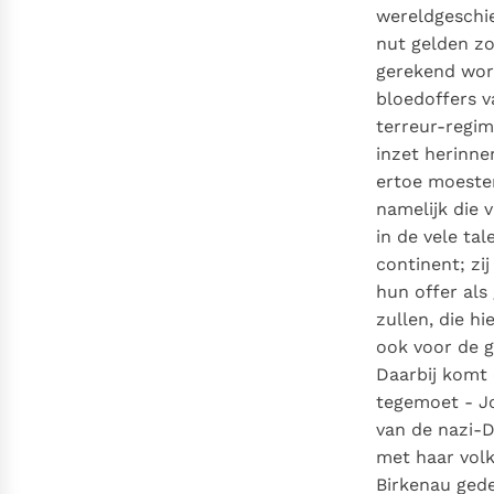
wereldgeschie
nut gelden zo
gerekend word
bloedoffers v
terreur-regim
inzet herinner
ertoe moesten
namelijk die 
in de vele ta
continent; zi
hun offer als
zullen, die hi
ook voor de g
Daarbij komt 
tegemoet - Jo
van de nazi-D
met haar volk
Birkenau gede