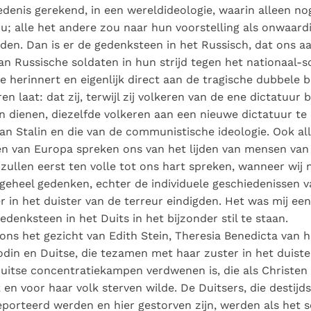
denis gerekend, in een wereldideologie, waarin alleen n
u; alle het andere zou naar hun voorstelling als onwaard
en. Dan is er de gedenksteen in het Russisch, dat ons 
an Russische soldaten in hun strijd tegen het nationaal-so
e herinnert en eigenlijk direct aan de tragische dubbele 
en laat: dat zij, terwijl zij volkeren van de ene dictatuur b
 dienen, diezelfde volkeren aan een nieuwe dictatuur t
van Stalin en die van de communistische ideologie. Ook al
len van Europa spreken ons van het lijden van mensen van 
j zullen eerst ten volle tot ons hart spreken, wanneer wij 
 geheel gedenken, echter de individuele geschiedenissen 
er in het duister van de terreur eindigden. Het was mij een 
edenksteen in het Duits in het bijzonder stil te staan.
ons het gezicht van Edith Stein, Theresia Benedicta van he
din en Duitse, die tezamen met haar zuster in het duiste
uitse concentratiekampen verdwenen is, die als Christen
 en voor haar volk sterven wilde. De Duitsers, die destijd
porteerd werden en hier gestorven zijn, werden als het 