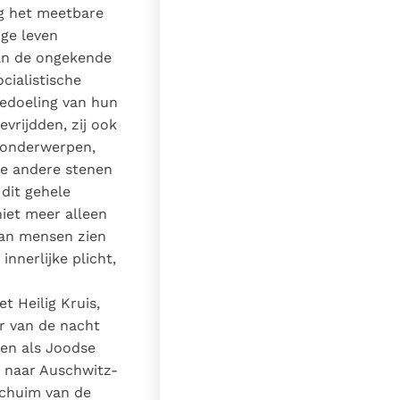
og het meetbare
ige leven
aan de ongekende
cialistische
bedoeling van hun
evrijdden, zij ook
e onderwerpen,
le andere stenen
dit gehele
niet meer alleen
van mensen zien
innerlijke plicht,
t Heilig Kruis,
r van de nacht
 en als Joodse
s naar Auschwitz-
schuim van de