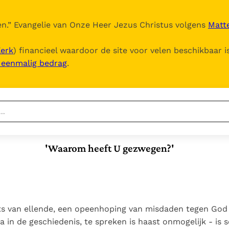
n.
” Evangelie van Onze Heer Jezus Christus volgens
Matte
Kerk
) financieel waardoor de site voor velen beschikbaar i
, eenmalig bedrag
.
Nieuwste
Berichten
'Waarom heeft U gezwegen?'
Documenten
Het Vaticaan publiceert
een nieuwe Latijnse
5. Het gebed van de
Vaticaanse financiële
uitgave van het Romeins
Kerk
waakhond verliest
In Christus wordt
martyrologium
Paus spreekt het
autonomie
onze honger vervuld
Wereldvoedselprogramma
Leer de kostbare
ts van ellende, een opeenhoping van misdaden tegen Go
Paus Leo XIV in Pavia: "De
toe
parel van Gods
 in de geschiedenis, te spreken is haast onmogelijk - is s
stad is zowel een gave
Gods Koninkrijk