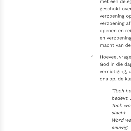
met een deleg
geschokt over
verzoening op
verzoening af
openen en rei
en verzoening
macht van de 
3
Hoeveel vrage
God in die d
vernietiging
ons op, de kla
"
Toch he
bedekt. .
Toch wor
slacht.
Word wak
eeuwig.