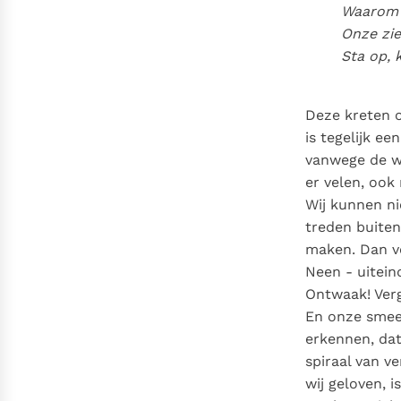
Waarom v
Onze zie
Sta op, 
Deze kreten o
is tegelijk e
vanwege de wi
er velen, ook 
Wij kunnen ni
treden buiten
maken. Dan ve
Neen - uitein
Ontwaak! Ver
En onze smeek
erkennen, da
spiraal van ve
wij geloven, 