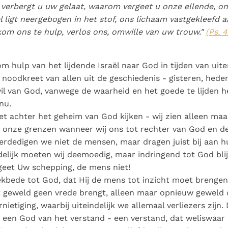
erbergt u uw gelaat, waarom vergeet u onze ellende, o
l ligt neergebogen in het stof, ons lichaam vastgekleefd a
kom ons te hulp, verlos ons, omwille van uw trouw.
"
(Ps. 
m hulp van het lijdende Israël naar God in tijden van uit
en noodkreet van allen uit de geschiedenis - gisteren, hed
l van God, vanwege de waarheid en het goede te lijden he
nu.
et achter het geheim van God kijken - wij zien alleen ma
 onze grenzen wanneer wij ons tot rechter van God en d
rdedigen we niet de mensen, maar dragen juist bij aan hu
delijk moeten wij deemoedig, maar indringend tot God bl
geet Uw schepping, de mens niet!
bede tot God, dat Hij de mens tot inzicht moet brengen,
t geweld geen vrede brengt, alleen maar opnieuw geweld 
rnietiging, waarbij uiteindelijk we allemaal verliezers zijn
is een God van het verstand - een verstand, dat weliswaar 