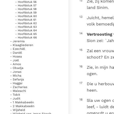
12
Zie, zij kome
- Hoofdstuk 56
- Hoofdstuk 57
land Sinim.
- Hoofdstuk 58
- Hoofdstuk 59
- Hoofdstuk 60
13
Juicht, hemele
- Hoofdstuk 61
volk bemoedig
- Hoofdstuk 62
- Hoofdstuk 63
- Hoofdstuk 64
14
Vertroosting 
- Hoofdstuk 65
- Hoofdstuk 66
Sion zei: `Jah
- Jeremia
- Klaagliederen
- Ezechiël
15
Zal een vrouw
- Daniël
schoot? En ze
- Hosea
- Joël
- Amos
16
Zie, in mijn 
- Obadja
- Jonas
ogen.
- Micha
- Sefanja
17
Die u herbou
- Haggai
- Zacharias
heen.
- Maleachi
- Tobit
- Judit
18
Sla uw ogen o
- 1 Makkabeeën
leef, - luidt 
- 2 Makkabeeën
- Wijsheid
omgordt u erm
- Wijsheid van Jezus Sirach