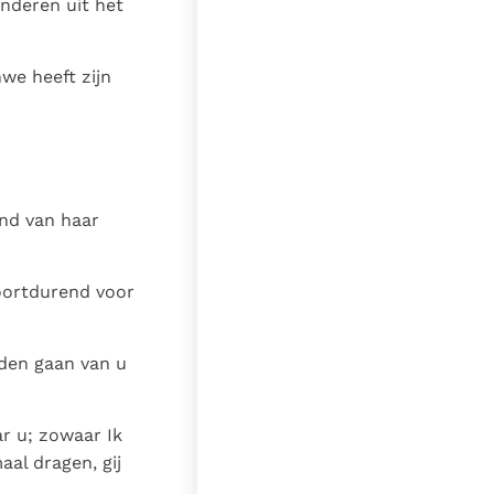
anderen uit het
hwe heeft zijn
ind van haar
oortdurend voor
den gaan van u
r u; zowaar Ik
aal dragen, gij