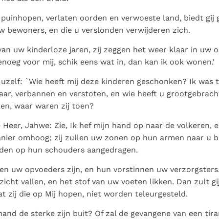
uinhopen, verlaten oorden en verwoeste land, biedt gij 
 bewoners, en die u verslonden verwijderen zich.
an uw kinderloze jaren, zij zeggen het weer klaar in uw 
genoeg voor mij, schik eens wat in, dan kan ik ook wonen.'
ij uzelf: `Wie heeft mij deze kinderen geschonken? Ik was 
ar, verbannen en verstoten, en wie heeft u grootgebracht
ten, waar waren zij toen?
 Heer, Jahwe: Zie, Ik hef mijn hand op naar de volkeren, 
anier omhoog; zij zullen uw zonen op hun armen naar u 
den op hun schouders aangedragen.
en uw opvoeders zijn, en hun vorstinnen uw verzorgsters. 
icht vallen, en het stof van uw voeten likken. Dan zult g
t zij die op Mij hopen, niet worden teleurgesteld.
nd de sterke zijn buit? Of zal de gevangene van een tir