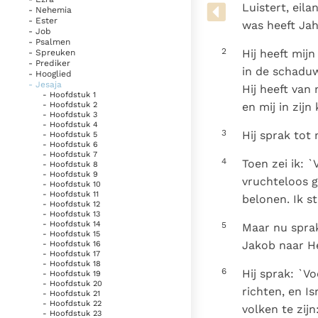
Denzinger
Gebruiksvoorwaarden
Luistert, eila
- Nehemia
- Ester
was heeft Jah
- Job
- Psalmen
2
Hij heeft mij
- Spreuken
- Prediker
in de schaduw
- Hooglied
- Jesaja
Hij heeft van
- Hoofdstuk 1
en mij in zij
- Hoofdstuk 2
- Hoofdstuk 3
- Hoofdstuk 4
3
Hij sprak tot 
- Hoofdstuk 5
- Hoofdstuk 6
- Hoofdstuk 7
4
Toen zei ik: 
- Hoofdstuk 8
- Hoofdstuk 9
vruchteloos g
- Hoofdstuk 10
- Hoofdstuk 11
belonen. Ik s
- Hoofdstuk 12
- Hoofdstuk 13
- Hoofdstuk 14
5
Maar nu sprak
- Hoofdstuk 15
Jakob naar He
- Hoofdstuk 16
- Hoofdstuk 17
- Hoofdstuk 18
6
Hij sprak: `V
- Hoofdstuk 19
- Hoofdstuk 20
richten, en I
- Hoofdstuk 21
- Hoofdstuk 22
volken te zijn
- Hoofdstuk 23