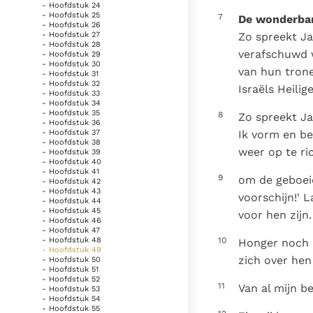
- Hoofdstuk 24
- Hoofdstuk 25
7
De wonderbar
- Hoofdstuk 26
Zo spreekt Ja
- Hoofdstuk 27
- Hoofdstuk 28
verafschuwd w
- Hoofdstuk 29
- Hoofdstuk 30
van hun trone
- Hoofdstuk 31
- Hoofdstuk 32
Israëls Heilig
- Hoofdstuk 33
- Hoofdstuk 34
- Hoofdstuk 35
8
Zo spreekt Jah
- Hoofdstuk 36
Ik vorm en be
- Hoofdstuk 37
- Hoofdstuk 38
weer op te ri
- Hoofdstuk 39
- Hoofdstuk 40
- Hoofdstuk 41
9
om de geboeid
- Hoofdstuk 42
- Hoofdstuk 43
voorschijn!' 
- Hoofdstuk 44
- Hoofdstuk 45
voor hen zijn.
- Hoofdstuk 46
- Hoofdstuk 47
10
- Hoofdstuk 48
Honger noch d
- Hoofdstuk 49
zich over hen
- Hoofdstuk 50
- Hoofdstuk 51
- Hoofdstuk 52
11
Van al mijn b
- Hoofdstuk 53
- Hoofdstuk 54
- Hoofdstuk 55