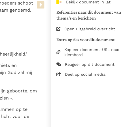
Bekijk document in lat
n moeders schoot
van de documenten
 naam genoemd.
Referenties naar dit document van
1975
thema's en berichten
28-12-2014
Open uitgebreid overzicht
5061
Extra opties voor dit document
nl
Kopieer document-URL naar
heerlijkheid.'
klembord
Reageer op dit document
niets en
ijn God zal mij
Deel op social media
mijn geboorte, om
ien -.
stammen op te
 licht voor de