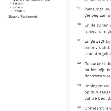
- Baruch
- Nahum
19
Want met uw p
- Habakuk
genoeg aan uw
- Nieuwe Testament
20
En de zonen v
is niet ruim 
21
En gij zegt b
en onvruchtba
ik achtergela
22
Zo spreekt de
naties mijn b
dochters wor
23
Koningen zull
op hun aangez
Jahwe ben, da
24
Ontneemt iema