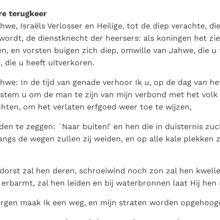
e terugkeer
hwe, Israëls Verlosser en Heilige, tot de diep verachte, di
ordt, de dienstknecht der heersers: als koningen het zien
n, en vorsten buigen zich diep, omwille van Jahwe, die u
e, die u heeft uitverkoren.
we: In de tijd van genade verhoor Ik u, op de dag van het h
stem u om de man te zijn van mijn verbond met het volk
chten, om het verlaten erfgoed weer toe te wijzen,
en te zeggen: `Naar buiten!' en hen die in duisternis zu
Langs de wegen zullen zij weiden, en op alle kale plekken 
orst zal hen deren, schroeiwind noch zon zal hen kwelle
 erbarmt, zal hen leiden en bij waterbronnen laat Hij hen 
ergen maak Ik een weg, en mijn straten worden opgehoog