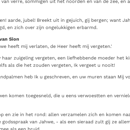
n van verre, sommigen uit het noorden en van de zee, en 
n! aarde, jubel! Breekt uit in gejuich, gij bergen; want Ja
d, en zich over zijn ongelukkigen erbarmd.
van Sion
we heeft mij verlaten, de Heer heeft mij vergeten.'
 haar zuigeling vergeten, een liefhebbende moeder het k
lfs als die het zouden vergeten, Ik vergeet u nooit!
handpalmen heb Ik u geschreven, en uw muren staan Mij v
wen komen toegesneld, die u eens verwoestten en verniel
p en zie in het rond: allen verzamelen zich en komen naa
de godsspraak van Jahwe, - als een sieraad zult gij ze allem
ee als een bruid.