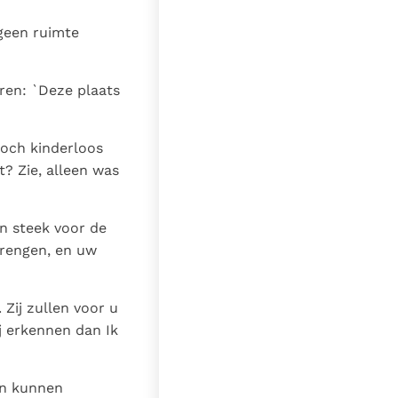
geen ruimte
oren: `Deze plaats
toch kinderloos
? Zie, alleen was
en steek voor de
brengen, en uw
Zij zullen voor u
ij erkennen dan Ik
an kunnen