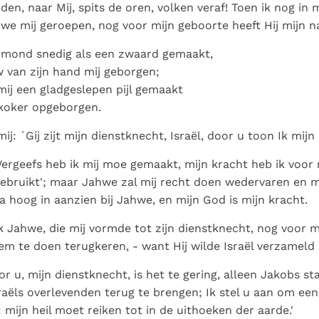
Paus in Pavia: St.
koninkrijk te
nden, naar Mij, spits de oren, volken veraf! Toen ik nog i
als een taak"
groeit stilletjes door
Augustinus toont ons de
herkennen
De mystiek. De
we mij geroepen, nog voor mijn geboorte heeft Hij mijn
liefde, niet door
noodzaak om "naar het
mystieke
dwang
n mond snedig als een zwaard gemaakt,
innerlijk" toe te keren.
verschijnselen en de
 van zijn hand mij geborgen;
heiligheid
 mij een gladgeslepen pijl gemaakt
n koker opgeborgen.
mij: `Gij zijt mijn dienstknecht, Israël, door u toon Ik mijn 
`Vergeefs heb ik mij moe gemaakt, mijn kracht heb ik voor 
ebruikt'; maar Jahwe zal mij recht doen wedervaren en m
ta hoog in aanzien bij Jahwe, en mijn God is mijn kracht.
 Jahwe, die mij vormde tot zijn dienstknecht, nog voor 
m te doen terugkeren, - want Hij wilde Israël verzameld z
oor u, mijn dienstknecht, is het te gering, alleen Jakobs 
sraëls overlevenden terug te brengen; Ik stel u aan om een
: mijn heil moet reiken tot in de uithoeken der aarde.'