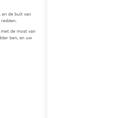
 en de buit van
n redden.
n met de most van
dder ben, en uw