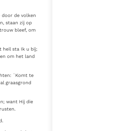
e door de volken
, staan zij op
 trouw bleef, om
eil sta Ik u bij;
 en om het land
chten: `Komt te
zal graasgrond
n; want Hij die
rusten.
d.