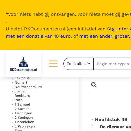
“
Voor niets hebt gij ontvangen, voor niets moet gij geve
.
U helpt RKDocumenten.nl (een initiatief van
Stg. Inter
met een donatie van 10 euro
, of
met een ander, groter
Inhoudsopgave
uitklappen
- Oude Testament
Zoek alles
- Genesis
- Exodus
Lezen
Over ons
- Leviticus
- Numeri
- Deuteronomium
Documenten
Over RK Documenten
- Jozua
- Rechters
Bijbel
Meedoen
- Ruth
- 1 Samuel
- 2 Samuel
Thema’s
Doneren
- 1 Koningen
- 2 Koningen
- Hoofdstuk 49
Berichten
Nieuwsbrief
- 1 Kronieken
1
De dienaar v
- 2 Kronieken
- Ezra