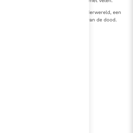
geveld, en haar slachtoffers zijn met velen.
27
Haar huis is een weg naar de onderwereld, een
weg die afdaalt naar de kamers van de dood.
lees verder