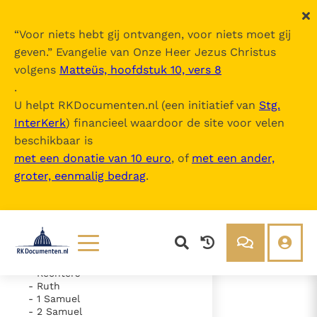
“
Voor niets hebt gij ontvangen, voor niets moet gij
geven.
” Evangelie van Onze Heer Jezus Christus
volgens
Matteüs, hoofdstuk 10, vers 8
De Bijbel
.
U helpt RKDocumenten.nl (een initiatief van
Stg.
InterKerk
) financieel waardoor de site voor velen
Inhoudsopgave
beschikbaar is
uitklappen
met een donatie van 10 euro
, of
met een ander,
groter, eenmalig bedrag
.
- Oude Testament
- Genesis
- Exodus
- Leviticus
- Numeri
- Deuteronomium
- Jozua
Lezen
Over ons
- Rechters
- Ruth
Documenten
Over RK Documenten
- 1 Samuel
- 2 Samuel
- Hoofdstuk 7
Bijbel
Meedoen