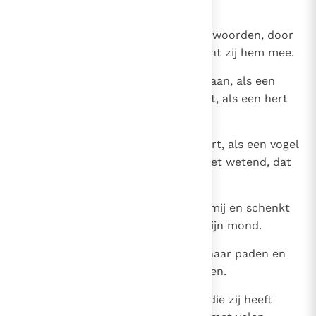
huis.'
21
Zij haalt hem over met haar vele woorden, door
de gladheid van haar lippen troont zij hem mee.
22
Blindelings loopt hij achter haar aan, als een
rund dat naar het slachthuis gaat, als een hert
dat naar de strik toedartelt,
23
totdat een pijl zijn lever doorboort, als een vogel
die zich rept naar het klapnet, niet wetend, dat
dit zijn leven belaagt.
24
Welnu, mijn zonen, luistert naar mij en schenkt
aandacht aan de woorden van mijn mond.
25
Laat uw hart niet afwijken naar haar paden en
begeeft u niet op haar dwaalwegen.
26
Want talrijk zijn de verslagenen, die zij heeft