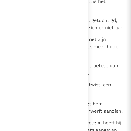
als het de rechte leer onderhoudt, is het
gelukkig.
19
Met woorden wordt een slaaf niet getuchtigd,
want al verstaat hij ze, hij stoort zich er niet aan.
20
Ziet gij een man die te haastig is met zijn
woorden, dan is er voor een dwaas meer hoop
dan voor hem.
21
Als men zijn slaaf van jongs af vertroetelt, dan
wordt hij tenslotte onhandelbaar.
22
Een opvliegend man veroorzaakt twist, een
driftkop hoopt zonden op.
23
De hoogmoed van de mens brengt hem
vernedering, maar de nederige verwerft aanzien.
24
Wie deelt met een dief haat zichzelf: al heeft hij
de vervloeking gehoord, hij zal niets aangeven.