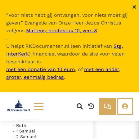
“
Voor niets hebt gij ontvangen, voor niets moet gij
geven.
” Evangelie van Onze Heer Jezus Christus
volgens
Matteüs, hoofdstuk 10, vers 8
De Bijbel
.
U helpt RKDocumenten.nl (een initiatief van
Stg.
InterKerk
) financieel waardoor de site voor velen
Inhoudsopgave
beschikbaar is
uitklappen
met een donatie van 10 euro
, of
met een ander,
groter, eenmalig bedrag
.
- Oude Testament
- Genesis
- Exodus
- Leviticus
- Numeri
- Deuteronomium
- Jozua
Lezen
Over ons
- Rechters
- Ruth
Documenten
Over RK Documenten
- 1 Samuel
- 2 Samuel
- Hoofdstuk 29
Bijbel
Meedoen