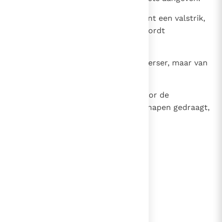
25
De vrees voor de mensen betekent een valstrik,
maar wie op Jahwe vertrouwt, wordt
beschermd.
26
Velen zoeken de gunst van de heerser, maar van
Jahwe krijgt de mens zijn recht.
27
Een boosdoener is een gruwel voor de
rechtvaardigen; wie zich rechtschapen gedraagt,
is voor de zondaar een gruwel.
lees verder