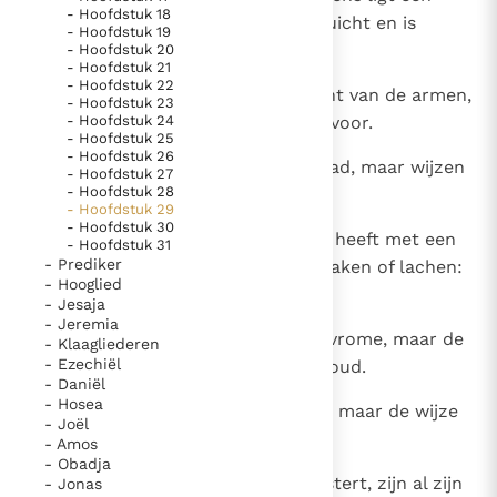
Paus Leo XIV in Pavia: "De stad is zowel een gave als
- Hoofdstuk 18
valstrik, maar de rechtvaardige juicht en is
- Hoofdstuk 19
een taak"
Paus in Pavia: St. Augustinus toont ons de noodzaak om
verheugd.
- Hoofdstuk 20
- Hoofdstuk 21
"naar het innerlijk" toe te keren.
- Hoofdstuk 22
7
De rechtvaardige erkent het recht van de armen,
- Hoofdstuk 23
RK Documenten stelt heel veel belangrijke
- Hoofdstuk 24
de zondaar heeft er geen begrip voor.
kerkelijke documenten van de Rooms
- Hoofdstuk 25
- Hoofdstuk 26
8
Spotters stoken onrust in een stad, maar wijzen
Katholieke Kerk in het Nederlands beschikbaar
- Hoofdstuk 27
- Hoofdstuk 28
temperen de toorn.
en is volledig afhankelijk van donaties.
- Hoofdstuk 29
- Hoofdstuk 30
9
Als een wijs man een rechtszaak heeft met een
- Hoofdstuk 31
Ik help mee!
- Prediker
dwaas, dan kan hij zich kwaad maken of lachen:
- Hooglied
er komt geen oplossing.
- Jesaja
- Jeremia
10
Bloeddorstige mensen haten de vrome, maar de
- Klaagliederen
- Ezechiël
rechtschapenen zoeken zijn behoud.
- Daniël
- Hosea
11
De dwaas lucht al zijn gevoelens, maar de wijze
- Joël
brengt ze tenslotte tot bedaren.
- Amos
- Obadja
12
Als een heerser naar leugens luistert, zijn al zijn
- Jonas