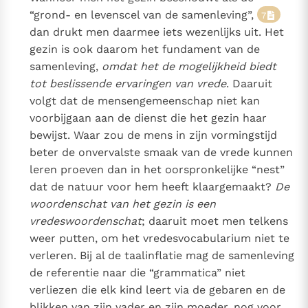
“grond- en levenscel van de samenleving”,
7
dan drukt men daarmee iets wezenlijks uit. Het
gezin is ook daarom het fundament van de
samenleving,
omdat het de mogelijkheid biedt
tot beslissende ervaringen van vrede
. Daaruit
volgt dat de mensengemeenschap niet kan
voorbijgaan aan de dienst die het gezin haar
bewijst. Waar zou de mens in zijn vormingstijd
beter de onvervalste smaak van de vrede kunnen
leren proeven dan in het oorspronkelijke “nest”
dat de natuur voor hem heeft klaargemaakt?
De
woordenschat van het gezin is een
vredeswoordenschat
; daaruit moet men telkens
weer putten, om het vredesvocabularium niet te
verleren. Bij al de taalinflatie mag de samenleving
de referentie naar die “grammatica” niet
verliezen die elk kind leert via de gebaren en de
blikken van zijn vader en zijn moeder, nog voor