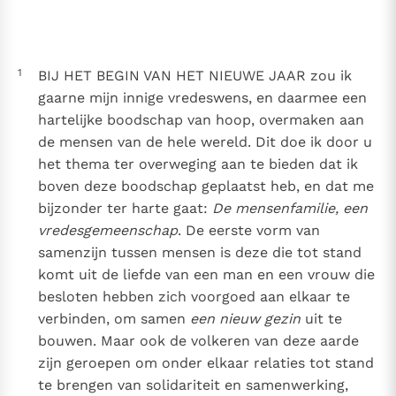
Thema’s
Doneren
Berichten
Nieuwsbrief
1
BIJ HET BEGIN VAN HET NIEUWE JAAR zou ik
Denzinger
Gebruiksvoorwaarden
gaarne mijn innige vredeswens, en daarmee een
hartelijke boodschap van hoop, overmaken aan
Nieuwste Documenten
de mensen van de hele wereld. Dit doe ik door u
5. Het gebed van de Kerk
het thema ter overweging aan te bieden dat ik
In Christus wordt onze honger vervuld
boven deze boodschap geplaatst heb, en dat me
Leer de kostbare parel van Gods koninkrijk te
bijzonder ter harte gaat:
De mensenfamilie, een
herkennen
Gods Koninkrijk groeit stilletjes door liefde, niet door
vredesgemeenschap
. De eerste vorm van
dwang
samenzijn tussen mensen is deze die tot stand
De mystiek. De mystieke verschijnselen en de
komt uit de liefde van een man en een vrouw die
heiligheid
besloten hebben zich voorgoed aan elkaar te
Berichten
verbinden, om samen
een nieuw gezin
uit te
Het Vaticaan publiceert een nieuwe Latijnse uitgave
bouwen. Maar ook de volkeren van deze aarde
van het Romeins martyrologium
Vaticaanse financiële waakhond verliest autonomie
zijn geroepen om onder elkaar relaties tot stand
Paus spreekt het Wereldvoedselprogramma toe
te brengen van solidariteit en samenwerking,