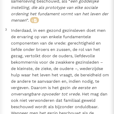
samenleving beschouwd, als “
een goddelijke
instelling, die als prototype van elke sociale
ordening het fundament vormt van het leven der
mensen
”.
6
3
Inderdaad, in een gezond gezinsleven doet men
de ervaring op van enkele fundamentele
componenten van de vrede: gerechtigheid en
liefde onder broers en zussen, de rol van het
gezag, vertolkt door de ouders, liefdevolle
bekommernis voor de zwakkere gezinsleden –
de kleinste, de zieke, de oudere –, wederzijdse
hulp waar het leven het vraagt, de bereidheid om
de andere te aanvaarden en, indien nodig, te
vergeven. Daarom is het gezin
de eerste en
onvervangbare opvoeder tot vrede
. Het mag dan
ook niet verwonderen dat familiaal geweld
beschouwd wordt als bijzonder onduldbaar.
Wanneer men het gezin beschouwt als de