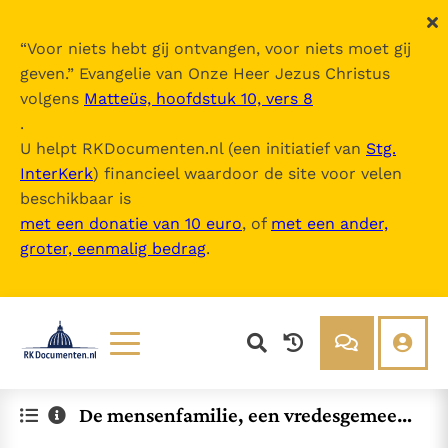
“
Voor niets hebt gij ontvangen, voor niets moet gij
geven.
” Evangelie van Onze Heer Jezus Christus
volgens
Matteüs, hoofdstuk 10, vers 8
.
U helpt RKDocumenten.nl (een initiatief van
Stg.
InterKerk
) financieel waardoor de site voor velen
beschikbaar is
met een donatie van 10 euro
, of
met een ander,
groter, eenmalig bedrag
.
Lezen
Over ons
De mensenfamilie, een vredesgemeens
Documenten
Over RK Documenten
chap
Bijbel
Meedoen