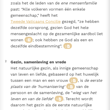
zoals het de leden van de
ene mensenfamilie
Paus Leo XIV in Pavia: "De stad is zowel een gave als
past: “Alle volkeren vormen één enkele
een taak"
Paus in Pavia: St. Augustinus toont ons de noodzaak om
gemeenschap,” heeft het
"naar het innerlijk" toe te keren.
Tweede Vaticaans Concilie
gezegd, “ze hebben
RK Documenten stelt heel veel belangrijke
dezelfde oorsprong, gezien God het hele
kerkelijke documenten van de Rooms
mensengeslacht op de gezamenlijke aardbol liet
Katholieke Kerk in het Nederlands beschikbaar
wonen
; ook hebben ze God als een en
1
en is volledig afhankelijk van donaties.
dezelfde eindbestemming”.
2
Ik help mee!
2
Gezin, samenleving en vrede
Het natuurlijke gezin, als innige gemeenschap
van leven en liefde, gebaseerd op het huwelijk
tussen een man en een vrouw
, is
de eerste
3
plaats van de 'humanisering'
van de
4
persoon en de samenleving, de "
wieg van het
leven en van de liefde
"
. Terecht wordt
5
daarom het gezin als de eerste natuurlijke