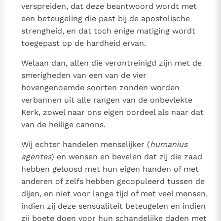
verspreiden, dat deze beantwoord wordt met
Paus Leo XIV in Pavia: "De stad is zowel een gave als
een beteugeling die past bij de apostolische
een taak"
Paus in Pavia: St. Augustinus toont ons de noodzaak om
strengheid, en dat toch enige matiging wordt
"naar het innerlijk" toe te keren.
toegepast op de hardheid ervan.
RK Documenten stelt heel veel belangrijke
kerkelijke documenten van de Rooms
Welaan dan, allen die verontreinigd zijn met de
Katholieke Kerk in het Nederlands beschikbaar
smerigheden van een van de vier
bovengenoemde soorten zonden worden
en is volledig afhankelijk van donaties.
verbannen uit alle rangen van de onbevlekte
Kerk, zowel naar ons eigen oordeel als naar dat
Ik help mee!
van de heilige canons.
Wij echter handelen menselijker (
humanius
agentes
) en wensen en bevelen dat zij die zaad
hebben geloosd met hun eigen handen of met
anderen of zelfs hebben gecopuleerd tussen de
dijen, en niet voor lange tijd of met veel mensen,
indien zij deze sensualiteit beteugelen en indien
zij boete doen voor hun schandelijke daden met