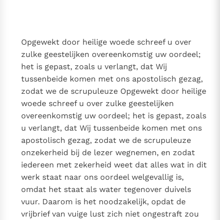
Thema’s
Doneren
Berichten
Nieuwsbrief
Opgewekt door heilige woede schreef u over
Denzinger
Gebruiksvoorwaarden
zulke geestelijken overeenkomstig uw oordeel;
het is gepast, zoals u verlangt, dat Wij
Nieuwste Documenten
tussenbeide komen met ons apostolisch gezag,
5. Het gebed van de Kerk
zodat we de scrupuleuze Opgewekt door heilige
In Christus wordt onze honger vervuld
woede schreef u over zulke geestelijken
Leer de kostbare parel van Gods koninkrijk te
overeenkomstig uw oordeel; het is gepast, zoals
herkennen
Gods Koninkrijk groeit stilletjes door liefde, niet door
u verlangt, dat Wij tussenbeide komen met ons
dwang
apostolisch gezag, zodat we de scrupuleuze
De mystiek. De mystieke verschijnselen en de
onzekerheid bij de lezer wegnemen, en zodat
heiligheid
iedereen met zekerheid weet dat alles wat in dit
Berichten
werk staat naar ons oordeel welgevallig is,
Het Vaticaan publiceert een nieuwe Latijnse uitgave
omdat het staat als water tegenover duivels
van het Romeins martyrologium
Vaticaanse financiële waakhond verliest autonomie
vuur. Daarom is het noodzakelijk, opdat de
Paus spreekt het Wereldvoedselprogramma toe
vrijbrief van vuige lust zich niet ongestraft zou