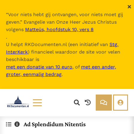
“
Voor niets hebt gij ontvangen, voor niets moet gij
geven.
” Evangelie van Onze Heer Jezus Christus
volgens
Matteüs, hoofdstuk 10, vers 8
.
U helpt RKDocumenten.nl (een initiatief van
Stg.
InterKerk
) financieel waardoor de site voor velen
beschikbaar is
met een donatie van 10 euro
, of
met een ander,
groter, eenmalig bedrag
.
Lezen
Over ons
Ad Splendidum Nitentis
Documenten
Over RK Documenten
Bijbel
Meedoen