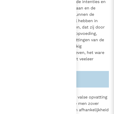
verminderd worden omwille van de intenties en
de omstandigheden. In het ontstaan en de
verspreiding van het atheïsme "kunnen de
gelovigen een niet gering aandeel hebben in
zoverre men van hen moet zeggen, dat zij door
het verwaarlozen van de geloofsopvoeding,
hetzij door misleidende uiteenzettingen van de
leer, hetzij zelfs door een gebrekkig
godsdienstig, moreel en sociaal leven, het ware
gezicht van God en de godsdienst veeleer
verhullen dan onthullen".
17
Zie ook alinea's:
-1535-
2126
Vaak steunt het atheïsme op een valse opvatting
van de menselijke autonomie, die men zover
29
doorvoert dat men elke vorm van afhankelijkheid
154