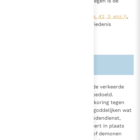
(Ps. 115, 4-5.8)
.
God daarentegen is de
2
"levende God"
(Joz. 3, 10; Ps. 42, 3, (Joz. 3, 10; Ps. 42, 3; enz.))
,
die leven geeft en die in de geschiedenis
optreedt
Zie ook alinea's:
-210-
2113
Met afgoderij worden niet enkel de verkeerde
erediensten van het heidendom bedoeld.
398
Afgoderij blijft een bestendige bekoring tegen
2289
het geloof. Zij bestaat erin te vergoddelijken wat
geen God is. Er is sprake van afgodendienst,
zodra de mens een schepsel vereert in plaats
van God; het kunnen goden zijn of demonen