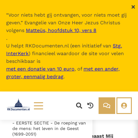
“
Voor niets hebt gij ontvangen, voor niets moet gij
geven.
” Evangelie van Onze Heer Jezus Christus
volgens
Matteüs, hoofdstuk 10, vers 8
Catechismus van de Katholieke Kerk
.
U helpt RKDocumenten.nl (een initiatief van
Stg.
InterKerk
) financieel waardoor de site voor velen
Inhoudsopgave
beschikbaar is
uitklappen
met een donatie van 10 euro
, of
met een ander,
groter, eenmalig bedrag
.
- Intro
- DEEL 1 De geloofsbelijdenis (26-
1065)
- DEEL 2 - De viering van het
Christusmysterie (1066-1690)
- DEEL 3 - Het leven in Christus
(1691-2557)
Lezen
Over ons
- EERSTE SECTIE - De roeping van
Documenten
Over RK Documenten
de mens: het leven in de Geest
(1699-2051)
- III. - "Gij zult geen andere goden naast Mij
Bijbel
Meedoen