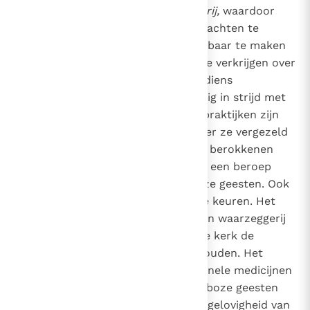
2117
Alle praktijken van
magie
of
toverij,
waardoor
men ernaar streeft de occulte krachten te
beheersen om ze aan zich dienstbaar te maken
en een bovennatuurlijke macht te verkrijgen over
zijn naaste -zelfs al was het om diens
gezondheid te redden- zijn ernstig in strijd met
de deugd van godsvrucht. Deze praktijken zijn
nog meer te veroordelen, wanneer ze vergezeld
gaan van de bedoeling schade te berokkenen
aan de medemens of wanneer zij een beroep
doen op de tussenkomst van boze geesten. Ook
het dragen van amuletten is af te keuren. Het
spiritisme
gaat vaak vergezeld van waarzeggerij
of magie. Daarom waarschuwt de kerk de
gelovigen om zich ervan te onthouden. Het
gebruik van zogenaamde traditionele medicijnen
wettigt noch het aanroepen van boze geesten
noch het misbruiken van de lichtgelovigheid van