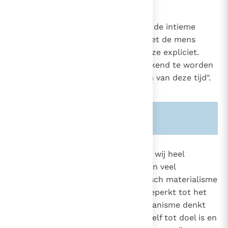
2123
Het atheïsme
"Velen van onze tijdgenoten zien de intieme
29
levensverbondenheid van God met de mens
helemaal niet in of verwerpen deze expliciet.
Daarom dient het atheïsme gerekend te worden
tot de meest ernstige problemen van deze tijd".
13
Zie ook alinea's:
-29-
2124
Onder de naam atheïsme treffen wij heel
verschillende fenomenen aan. Een veel
29
voorkomende vorm is het praktisch materialisme
dat zijn behoeften en ambities beperkt tot het
"hier en nu". Het atheïstisch humanisme denkt
ten onrechte dat de mens "zichzelf tot doel is en