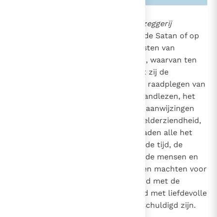
2116
Men moet alle vormen van
waarzeggerij
verwerpen: een beroep doen op de Satan of op
demonen, het oproepen van geesten van
overledenen of andere praktijken, waarvan ten
onrechte wordt aangenomen dat zij de
toekomst "ontsluieren".
Het raadplegen van
6
horoscopen, de astrologie, het handlezen, het
verklaren van voortekens en van aanwijzingen
van het lot, de fenomenen van helderziendheid,
het gebruiken van mediums verraden alle het
verlangen, macht te krijgen over de tijd, de
geschiedenis en uiteindelijk over de mensen en
eveneens een verlangen verborgen machten voor
zich te winnen. Dit alles is in strijd met de
eerbied en het respect, vermengd met liefdevolle
vrees, die wij aan God alleen verschuldigd zijn.