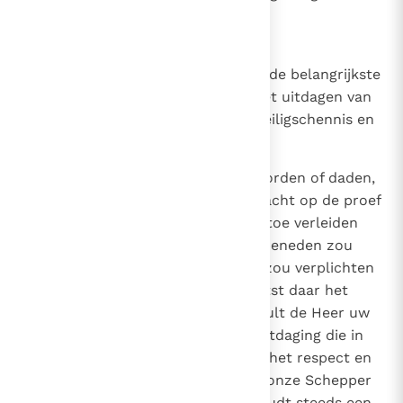
sommige mensen.
2118
De ongodsdienstigheid
Het eerste gebod van God keurt de belangrijkste
zonden van goddeloosheid af: het uitdagen van
God in woorden of werken, de heiligschennis en
de simonie.
2119
God uitdagen
houdt in: door woorden of daden,
de goedheid van God of zijn almacht op de proef
274
stellen. Zo wil de Satan Jezus ertoe verleiden
540
dat Hij zich van de tempel naar beneden zou
werpen en door deze daad God zou verplichten
om in te grijpen
Jezus plaatst daar het
7
woord van God tegenover: "Gij zult de Heer uw
God niet tarten"
(Dt. 6, 16)
. De uitdaging die in
deze bekoring verborgen is, tast het respect en
het vertrouwen aan, dat wij aan onze Schepper
en Heer verschuldigd zijn. Dit houdt steeds een