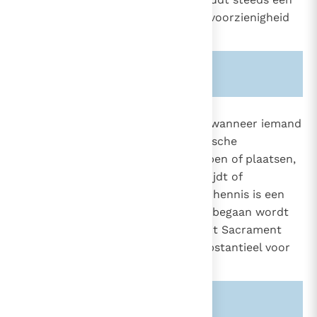
twijfelen in aan Gods liefde, zijn voorzienigheid
en zijn macht.
8
Zie ook alinea's:
-394-
-2088-
2120
Van
heiligschennis
spreekt men, wanneer iemand
de sacramenten of andere liturgische
1183
handelingen, personen, voorwerpen of plaatsen,
die aan God zijn toegewijd, ontwijdt of
onwaardig behandelt. De heiligschennis is een
zware zonde, vooral wanneer ze begaan wordt
tegen de Eucharistie, omdat in dit Sacrament
het lichaam zelf van Christus substantieel voor
ons aanwezig is.
9
Zie ook alinea's:
-1374-