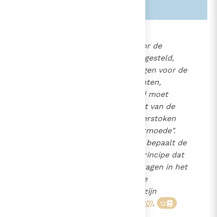
Zie ook alinea's:
-1578-
2122
"Buiten de bijdragen die door de
bevoegde overheid zijn vastgesteld,
mag de bedienaar niets vragen voor de
toediening van de sacramenten,
waarbij steeds veilig gesteld moet
worden dat behoeftigen niet van de
hulp van de sacramenten verstoken
blijven om reden van hun armoede".
De bevoegde overheid bepaalt de
11
"bijdragen" krachtens het principe dat
het gelovige volk moet bijdragen in het
onderhoud van de kerkelijke
bedienaars. "De arbeider is zijn
onderhoud waard"
(Mt. 10, 10)
.
12