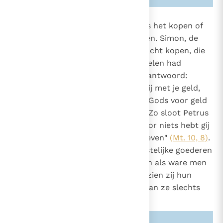
2121
Simonie
kan men omschrijven als het kopen of
verkopen van geestelijke goederen. Simon, de
1578
tovenaar, wilde de geestelijke macht kopen, die
hij bij het optreden van de apostelen had
vastgesteld; Petrus gaf hem ten antwoord:
"Wees ten ondergang gedoemd, jij met je geld,
omdat je gemeend hebt de gave Gods voor geld
te kunnen krijgen"
(Hand. 8, 20)
. Zo sloot Petrus
zich aan bij Jezus' uitspraak: "Voor niets hebt gij
ontvangen, voor niets moet gij geven"
(Mt. 10, 8)
.
Het is onmogelijk zich geestelijke goederen
10
toe te eigenen en zo op te treden als ware men
meester of bezitter ervan, aangezien zij hun
oorsprong hebben in God. Men kan ze slechts
om niet van Hem verkrijgen.