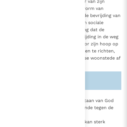
de enige ontwerper en uitvoerder van zijn
geschiedenis".
Een andere vorm van
14
hedendaags atheïsme verwacht de bevrijding van
de mens van een economische en sociale
bevrijding; "men is dan van mening dat de
godsdienst van nature deze bevrijding in de weg
staat, voor zover hij de mens, door zijn hoop op
een toekomstig en bedrieglijk leven te richten,
juist van de uitbouw van de aardse woonstede af
zou schrikken".
15
Zie ook alinea's:
-1049-
2125
Voor zover het atheïsme het bestaan van God
verwerpt of afwijst, is het een zonde tegen de
29
deugd van godsvrucht.
De
16
toerekenbaarheid van deze fout kan sterk