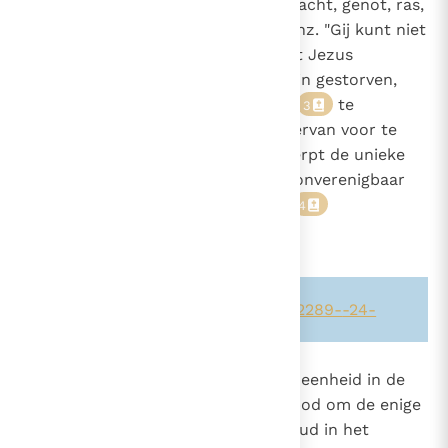
(zoals b.v. in het satanisme) of macht, genot, ras,
voorouders, de staat, het geld, enz. "Gij kunt niet
God dienen én de Mammon" zegt Jezus
(Mt. 6, 24)
. Talloze martelaren zijn gestorven,
omdat zij weigerden "het Beest"
te
3
aanbidden of zelfs de eredienst ervan voor te
wenden. De afgodendienst verwerpt de unieke
heerschappij van God; ze is dus onverenigbaar
met de gemeenschap met God.
4
Zie ook alinea's:
-398-
-2534-
-2289-
-24-
2114
Het leven van de mens vindt zijn eenheid in de
aanbidding van de Enige. Het gebod om de enige
Heer te aanbidden, brengt eenvoud in het