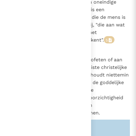
mensenleven en redt het van een oneindige
versnippering. De afgodendienst is een
ontaarding van de godsdienstzin die de mens is
aangeboren. Afgodendienaar is hij, "die aan wat
dan ook, in plaats van aan God, het
onverwoestbare begrip 'God' toekent".
5
2115
Waarzeggerij en magie
God kan de toekomst aan zijn profeten of aan
305
andere heiligen openbaren. De juiste christelijke
houding tegenover de toekomst houdt niettemin
in dat men volledig vertrouwt op de goddelijke
voorzienigheid en elke ongezonde
nieuwsgierigheid laat varen. Onvoorzichtigheid
kan in dit opzicht een gebrek aan
verantwoordelijkheidszin betekenen.
Zie ook alinea's:
-305-