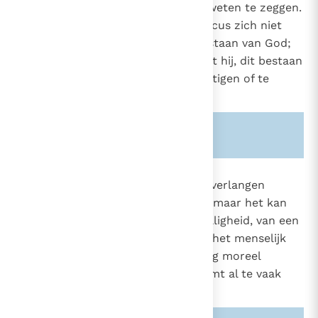
waarover dus niemand iets zou weten te zeggen.
In andere gevallen wil de agnosticus zich niet
uitspreken over het al of niet bestaan van God;
het is immers onmogelijk, zo zegt hij, dit bestaan
te bewijzen en zelfs het te bevestigen of te
ontkennen.
Zie ook alinea's:
-36-
2128
In het agnosticisme is soms een verlangen
aanwezig om God te ontdekken, maar het kan
29
ook het teken zijn van onverschilligheid, van een
vlucht voor de laatste vraag van het menselijk
bestaan en van een gemakzuchtig moreel
bewustzijn. Het agnosticisme komt al te vaak
neer op een praktisch atheïsme.