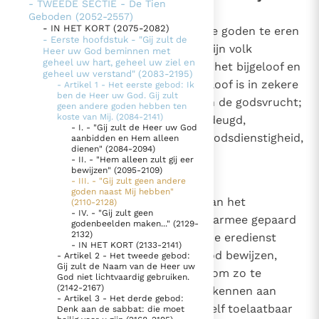
- TWEEDE SECTIE - De Tien
hebben" (2110-2128)
Geboden (2052-2557)
Thema’s
Doneren
- IN HET KORT (2075-2082)
2110
Het eerste gebod verbiedt andere goden te eren
- Eerste hoofdstuk - "Gij zult de
Berichten
Nieuwsbrief
dan de enige Heer, die zich aan zijn volk
Heer uw God beminnen met
Denzinger
Gebruiksvoorwaarden
geheel uw hart, geheel uw ziel en
geopenbaard heeft. Het verbiedt het bijgeloof en
geheel uw verstand" (2083-2195)
de ongodsdienstigheid. Het bijgeloof is in zekere
- Artikel 1 - Het eerste gebod: Ik
ben de Heer uw God. Gij zult
Nieuwste Documenten
zin een ontaarde overdrijving van de godsvrucht;
geen andere goden hebben ten
koste van Mij. (2084-2141)
de ongodsdienstigheid is een ondeugd,
5. Het gebed van de Kerk
- I. - "Gij zult de Heer uw God
tegengesteld aan de deugd van godsdienstigheid,
aanbidden en Hem alleen
In Christus wordt onze honger vervuld
dienen" (2084-2094)
door de afwezigheid ervan.
- II. - "Hem alleen zult gij eer
Leer de kostbare parel van Gods koninkrijk te
bewijzen" (2095-2109)
herkennen
- III. - "Gij zult geen andere
2111
Het bijgeloof
Gods Koninkrijk groeit stilletjes door liefde, niet door
goden naast Mij hebben"
Het bijgeloof is een ontsporing van het
dwang
(2110-2128)
De mystiek. De mystieke verschijnselen en de
- IV. - "Gij zult geen
godsdienstig gevoel en van de daarmee gepaard
heiligheid
godenbeelden maken..." (2129-
2132)
gaande praktijken. Het kan ook de eredienst
Berichten
- IN HET KORT (2133-2141)
aantasten die wij aan de ware God bewijzen,
- Artikel 2 - Het tweede gebod:
Het Vaticaan publiceert een nieuwe Latijnse uitgave
Gij zult de Naam van de Heer uw
wanneer men bij voorbeeld een, om zo te
God niet lichtvaardig gebruiken.
van het Romeins martyrologium
Vaticaanse financiële waakhond verliest autonomie
(2142-2167)
zeggen, magisch belang gaat toekennen aan
- Artikel 3 - Het derde gebod:
Paus spreekt het Wereldvoedselprogramma toe
bepaalde praktijken die op zichzelf toelaatbaar
Denk aan de sabbat: die moet