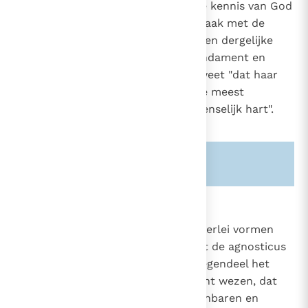
van God afwijst.
Toch "is de kennis van God
18
op geen enkele wijze in tegenspraak met de
waardigheid van de mens, daar een dergelijke
waardigheid juist in God haar fundament en
voltooiing heeft".
De Kerk weet "dat haar
19
boodschap overeenstemt met de meest
verborgen verlangens van het menselijk hart".
20
Zie ook alinea's:
-396-
-154-
2127
Het agnosticisme
Men treft het agnosticisme in velerlei vormen
29
aan. In bepaalde gevallen weigert de agnosticus
God te loochenen; hij neemt integendeel het
bestaan aan van een transcendent wezen, dat
zich echter niet zou kunnen openbaren en