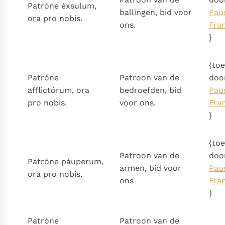
Patróne éxsulum,
ballingen, bid voor
Pau
ora pro nobis.
ons.
Fra
}
{to
Patróne
Patroon van de
doo
afflictórum, ora
bedroefden, bid
Pau
pro nobis.
voor ons.
Fra
}
{to
Patroon van de
doo
Patróne páuperum,
armen, bid voor
Pau
ora pro nobis.
ons
Fra
}
Patróne
Patroon van de