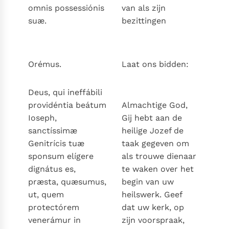
omnis possessiónis
van als zijn
suæ.
bezittingen
Orémus.
Laat ons bidden:
Deus, qui ineffábili
providéntia beátum
Almachtige God,
Ioseph,
Gij hebt aan de
sanctíssimæ
heilige Jozef de
Genitrícis tuæ
taak gegeven om
sponsum elígere
als trouwe dienaar
dignátus es,
te waken over het
præsta, quæsumus,
begin van uw
ut, quem
heilswerk. Geef
protectórem
dat uw kerk, op
venerámur in
zijn voorspraak,