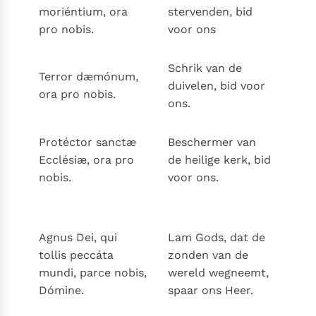
moriéntium, ora
stervenden, bid
pro nobis.
voor ons
Schrik van de
Terror dæmónum,
duivelen, bid voor
ora pro nobis.
ons.
Protéctor sanctæ
Beschermer van
Ecclésiæ, ora pro
de heilige kerk, bid
nobis.
voor ons.
Agnus Dei, qui
Lam Gods, dat de
tollis peccáta
zonden van de
mundi, parce nobis,
wereld wegneemt,
Dómine.
spaar ons Heer.