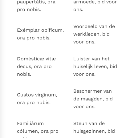
paupertátis, ora
armoede, bid voor
pro nobis.
ons.
Voorbeeld van de
Exémplar opíficum,
werklieden, bid
ora pro nobis.
voor ons.
Domésticæ vitæ
Luister van het
decus, ora pro
huiselijk leven, bid
nobis.
voor ons.
Beschermer van
Custos vírginum,
de maagden, bid
ora pro nobis.
voor ons.
Familiárum
Steun van de
cólumen, ora pro
huisgezinnen, bid