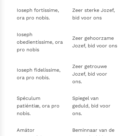
Ioseph fortíssime,
Zeer sterke Jozef,
ora pro nobis.
bid voor ons
Ioseph
Zeer gehoorzame
obedientíssime, ora
Jozef, bid voor ons
pro nobis
Zeer getrouwe
Ioseph fidelíssime,
Jozef, bid voor
ora pro nobis.
ons.
Spéculum
Spiegel van
patiéntiæ, ora pro
geduld, bid voor
nobis.
ons.
Amátor
Beminnaar van de