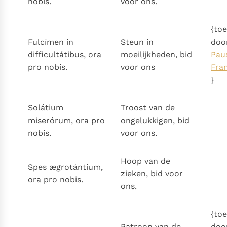
nobis.
voor ons.
{to
Fulcímen in
Steun in
doo
difficultátibus, ora
moeilijkheden, bid
Pau
pro nobis.
voor ons
Fra
}
Solátium
Troost van de
miserórum, ora pro
ongelukkigen, bid
nobis.
voor ons.
Hoop van de
Spes ægrotántium,
zieken, bid voor
ora pro nobis.
ons.
{to
Patroon van de
doo