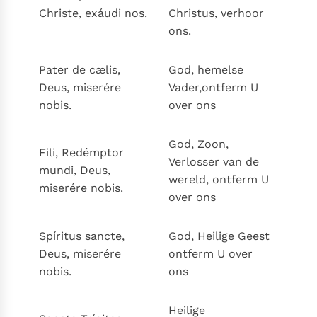
Paus Leo XIV in Pavia: "De stad is zowel een gave als
Christe, exáudi nos.
Christus, verhoor
een taak"
Paus in Pavia: St. Augustinus toont ons de noodzaak om
ons.
"naar het innerlijk" toe te keren.
RK Documenten stelt heel veel belangrijke
Pater de cælis,
God, hemelse
kerkelijke documenten van de Rooms
Deus, miserére
Vader,ontferm U
nobis.
over ons
Katholieke Kerk in het Nederlands beschikbaar
en is volledig afhankelijk van donaties.
God, Zoon,
Fili, Redémptor
Verlosser van de
Ik help mee!
mundi, Deus,
wereld, ontferm U
miserére nobis.
over ons
Spíritus sancte,
God, Heilige Geest
Deus, miserére
ontferm U over
nobis.
ons
Heilige