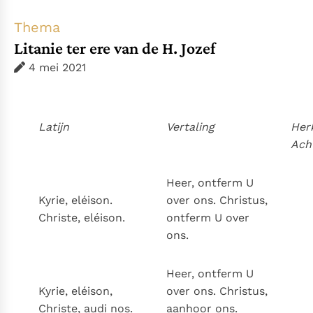
Thema’s
Doneren
Thema
Berichten
Nieuwsbrief
Litanie ter ere van de H. Jozef
Denzinger
Gebruiksvoorwaarden
4 mei 2021
Nieuwste Documenten
5. Het gebed van de Kerk
Latijn
Vertaling
Her
In Christus wordt onze honger vervuld
Ach
Leer de kostbare parel van Gods koninkrijk te
herkennen
Gods Koninkrijk groeit stilletjes door liefde, niet door
Heer, ontferm U
dwang
Kyrie, eléison.
over ons. Christus,
De mystiek. De mystieke verschijnselen en de
Christe, eléison.
ontferm U over
heiligheid
ons.
Berichten
Het Vaticaan publiceert een nieuwe Latijnse uitgave
Heer, ontferm U
van het Romeins martyrologium
Vaticaanse financiële waakhond verliest autonomie
Kyrie, eléison,
over ons. Christus,
Paus spreekt het Wereldvoedselprogramma toe
Christe, audi nos.
aanhoor ons.