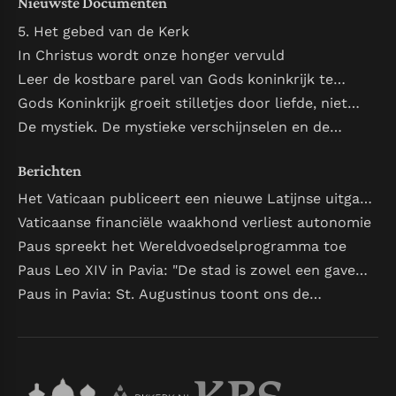
Nieuwste Documenten
5. Het gebed van de Kerk
In Christus wordt onze honger vervuld
Leer de kostbare parel van Gods koninkrijk te
herkennen
Gods Koninkrijk groeit stilletjes door liefde, niet
door dwang
De mystiek. De mystieke verschijnselen en de
heiligheid
Berichten
Het Vaticaan publiceert een nieuwe Latijnse uitgave
van het Romeins martyrologium
Vaticaanse financiële waakhond verliest autonomie
Paus spreekt het Wereldvoedselprogramma toe
Paus Leo XIV in Pavia: "De stad is zowel een gave
als een taak"
Paus in Pavia: St. Augustinus toont ons de
noodzaak om "naar het innerlijk" toe te keren.