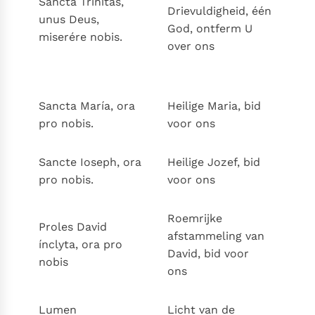
Sancta Trínitas,
Drievuldigheid, één
unus Deus,
God, ontferm U
miserére nobis.
over ons
Sancta María, ora
Heilige Maria, bid
pro nobis.
voor ons
Sancte Ioseph, ora
Heilige Jozef, bid
pro nobis.
voor ons
Roemrijke
Proles David
afstammeling van
ínclyta, ora pro
David, bid voor
nobis
ons
Lumen
Licht van de