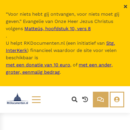
“
Voor niets hebt gij ontvangen, voor niets moet gij
geven.
” Evangelie van Onze Heer Jezus Christus
volgens
Matteüs, hoofdstuk 10, vers 8
.
U helpt RKDocumenten.nl (een initiatief van
Stg.
InterKerk
) financieel waardoor de site voor velen
beschikbaar is
met een donatie van 10 euro
, of
met een ander,
groter, eenmalig bedrag
.
Lezen
Over ons
Documenten
Over RK Documenten
Bijbel
Meedoen