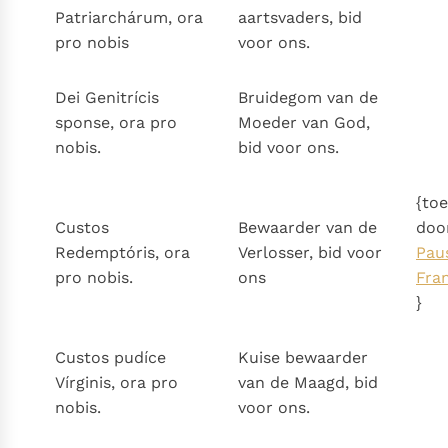
Patriarchárum, ora
aartsvaders, bid
pro nobis
voor ons.
Dei Genitrícis
Bruidegom van de
sponse, ora pro
Moeder van God,
nobis.
bid voor ons.
{to
Custos
Bewaarder van de
doo
Redemptóris, ora
Verlosser, bid voor
Pau
pro nobis.
ons
Fra
}
Custos pudíce
Kuise bewaarder
Vírginis, ora pro
van de Maagd, bid
nobis.
voor ons.