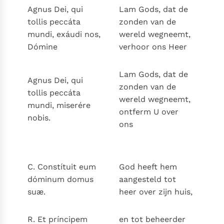
Agnus Dei, qui
Lam Gods, dat de
tollis peccáta
zonden van de
mundi, exáudi nos,
wereld wegneemt,
Dómine
verhoor ons Heer
Lam Gods, dat de
Agnus Dei, qui
zonden van de
tollis peccáta
wereld wegneemt,
mundi, miserére
ontferm U over
nobis.
ons
C. Constítuit eum
God heeft hem
dóminum domus
aangesteld tot
suæ.
heer over zijn huis,
R. Et príncipem
en tot beheerder