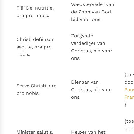
Voedstervader van
Fílii Dei nutrítie,
de Zoon van God,
ora pro nobis.
bid voor ons.
Zorgvolle
Christi defénsor
verdediger van
sédule, ora pro
Christus, bid voor
nobis.
ons
{to
Dienaar van
doo
Serve Christi, ora
Christus, bid voor
Pau
pro nobis.
ons
Fra
}
{to
doo
Miníster salútis,
Helper van het