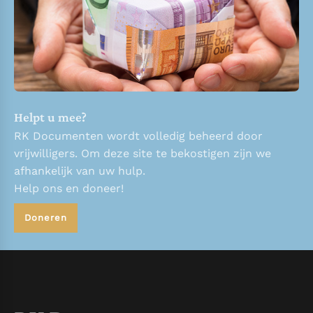
Helpt u mee?
RK Documenten wordt volledig beheerd door
vrijwilligers. Om deze site te bekostigen zijn we
afhankelijk van uw hulp.
Help ons en doneer!
Doneren