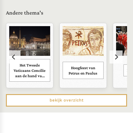
Andere thema's
Het Tweede
Hoogfeest van
Vaticaans Concilie
Kar
Petrus en Paulus
aan de hand van
zijn documenten
bekijk overzicht