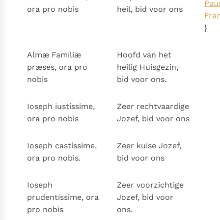
Pau
ora pro nobis
heil, bid voor ons
Fra
}
Almæ Famíliæ
Hoofd van het
præses, ora pro
heilig Huisgezin,
nobis
bid voor ons.
Ioseph iustíssime,
Zeer rechtvaardige
ora pro nobis
Jozef, bid voor ons
Ioseph castíssime,
Zeer kuise Jozef,
ora pro nobis.
bid voor ons
Ioseph
Zeer voorzichtige
prudentíssime, ora
Jozef, bid voor
pro nobis
ons.