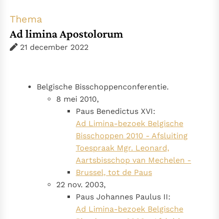
Thema’s
Doneren
Thema
Berichten
Nieuwsbrief
Ad limina Apostolorum
Denzinger
Gebruiksvoorwaarden
21 december 2022
Nieuwste Documenten
5. Het gebed van de Kerk
Belgische Bisschoppenconferentie.
In Christus wordt onze honger vervuld
8 mei 2010,
Paus Benedictus XVI:
Leer de kostbare parel van Gods koninkrijk te
Ad Limina-bezoek Belgische
herkennen
Gods Koninkrijk groeit stilletjes door liefde, niet door
Bisschoppen 2010 - Afsluiting
dwang
De mystiek. De mystieke verschijnselen en de
Toespraak Mgr. Leonard,
heiligheid
Aartsbisschop van Mechelen -
Berichten
Brussel, tot de Paus
Het Vaticaan publiceert een nieuwe Latijnse uitgave
22 nov. 2003,
van het Romeins martyrologium
Paus Johannes Paulus II:
Vaticaanse financiële waakhond verliest autonomie
Ad Limina-bezoek Belgische
Paus spreekt het Wereldvoedselprogramma toe