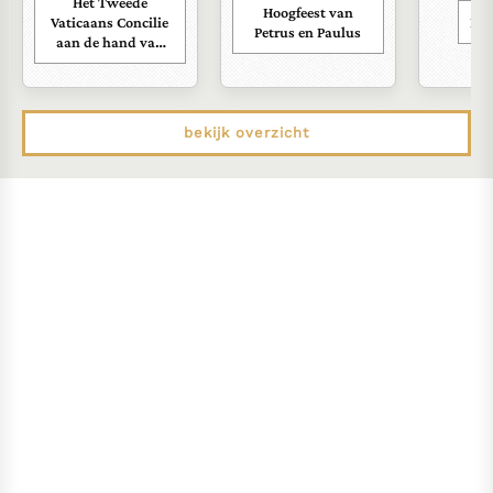
Het Tweede
Hoogfeest van
Vaticaans Concilie
Kar
Petrus en Paulus
aan de hand van
zijn documenten
bekijk overzicht