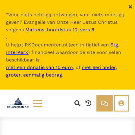
“
Voor niets hebt gij ontvangen, voor niets moet gij
geven.
” Evangelie van Onze Heer Jezus Christus
volgens
Matteüs, hoofdstuk 10, vers 8
.
U helpt RKDocumenten.nl (een initiatief van
Stg.
InterKerk
) financieel waardoor de site voor velen
beschikbaar is
met een donatie van 10 euro
, of
met een ander,
groter, eenmalig bedrag
.
Lezen
Over ons
Documenten
Over RK Documenten
Bijbel
Meedoen