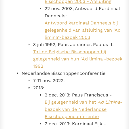
Bisschoppen 2003 - Afsluiting
Paus Leo XIV in Pavia: "De stad is zowel een gave als
22 nov. 2003, Antwoord Kardinaal
een taak"
Paus in Pavia: St. Augustinus toont ons de noodzaak om
Danneels:
"naar het innerlijk" toe te keren.
Antwoord kardinaal Danneels bij
RK Documenten stelt heel veel belangrijke
gelegenheid van afsluiting van "Ad
kerkelijke documenten van de Rooms
limina"-bezoek 2003
Katholieke Kerk in het Nederlands beschikbaar
3 juli 1992, Paus Johannes Paulus II:
en is volledig afhankelijk van donaties.
Tot de Belgische Bisschoppen bij
gelegenheid van hun "Ad limina"-bezoek
1992
Ik help mee!
Nederlandse Bisschoppenconferentie.
7-11 nov. 2022:
2013:
2 dec. 2013: Paus Franciscus -
Bij gelegenheid van het
Ad Limina
-
bezoek van de Nederlandse
Bisschoppenconferentie
2 dec. 2013: Kardinaal Eijk -