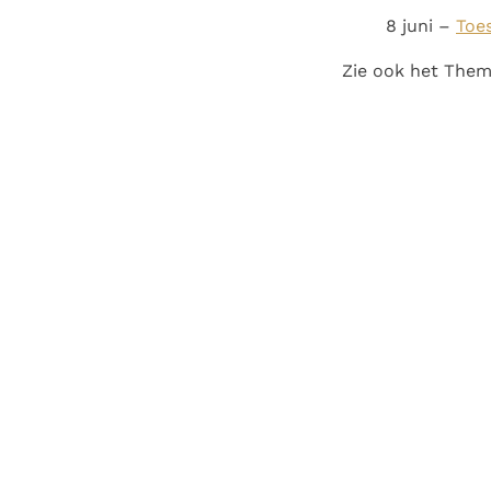
8 juni –
Toe
Zie ook het The