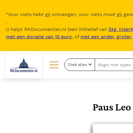
“
Voor niets hebt gij ontvangen, voor niets moet gij geve
.
U helpt RKDocumenten.nl (een initiatief van
Stg. Inter
met een donatie van 10 euro
, of
met een ander, groter
Zoek alles
Lezen
Over ons
Documenten
Over RK Documenten
Bijbel
Meedoen
Paus Leo
Thema’s
Doneren
Berichten
Nieuwsbrief