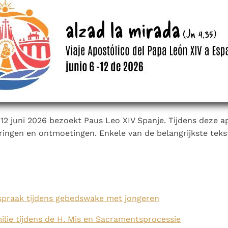
Paus in Pavia: St.
koninkrijk te
als een taak"
groeit stilletjes door
Augustinus toont ons de
herkennen
De mystiek. De
liefde, niet door
noodzaak om "naar het
mystieke
dwang
innerlijk" toe te keren.
verschijnselen en de
heiligheid
12 juni 2026 bezoekt Paus Leo XIV Spanje. Tijdens deze ap
ieringen en ontmoetingen. Enkele van de belangrijkste teks
spraak tijdens gebedswake met jongeren
lie tijdens de H. Mis en Sacramentsprocessie