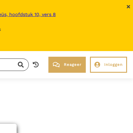
üs, hoofdstuk 10, vers 8
s
Reageer
Inloggen
RK Documenten stelt heel veel belangrijke
kerkelijke documenten van de Rooms
Katholieke Kerk in het Nederlands
beschikbaar en is volledig afhankelijk van
donaties.
Ik help mee!