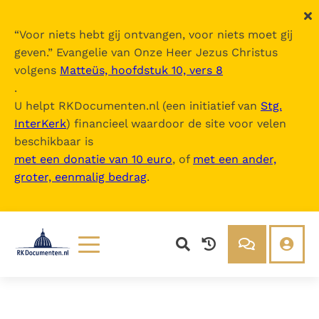
“
Voor niets hebt gij ontvangen, voor niets moet gij
geven.
” Evangelie van Onze Heer Jezus Christus
volgens
Matteüs, hoofdstuk 10, vers 8
.
U helpt RKDocumenten.nl (een initiatief van
Stg.
InterKerk
) financieel waardoor de site voor velen
beschikbaar is
met een donatie van 10 euro
, of
met een ander,
groter, eenmalig bedrag
.
Lezen
Over ons
Documenten
Over RK Documenten
Bijbel
Meedoen