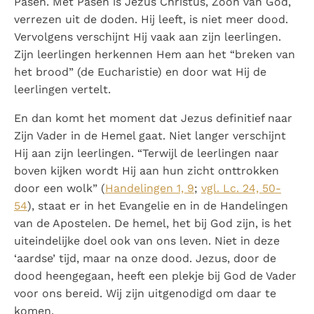
Pasen. Met Pasen is Jezus Christus, Zoon van God,
Paus Leo XIV in Pavia: "De stad is zowel een gave als
verrezen uit de doden. Hij leeft, is niet meer dood.
een taak"
Paus in Pavia: St. Augustinus toont ons de noodzaak om
Vervolgens verschijnt Hij vaak aan zijn leerlingen.
"naar het innerlijk" toe te keren.
Zijn leerlingen herkennen Hem aan het “breken van
RK Documenten stelt heel veel belangrijke
het brood” (de Eucharistie) en door wat Hij de
kerkelijke documenten van de Rooms
leerlingen vertelt.
Katholieke Kerk in het Nederlands beschikbaar
En dan komt het moment dat Jezus definitief naar
en is volledig afhankelijk van donaties.
Zijn Vader in de Hemel gaat. Niet langer verschijnt
Hij aan zijn leerlingen. “Terwijl de leerlingen naar
Ik help mee!
boven kijken wordt Hij aan hun zicht onttrokken
door een wolk” (
Handelingen 1, 9
;
vgl. Lc. 24, 50-
54
), staat er in het Evangelie en in de Handelingen
van de Apostelen. De hemel, het bij God zijn, is het
uiteindelijke doel ook van ons leven. Niet in deze
‘aardse’ tijd, maar na onze dood. Jezus, door de
dood heengegaan, heeft een plekje bij God de Vader
voor ons bereid. Wij zijn uitgenodigd om daar te
komen.