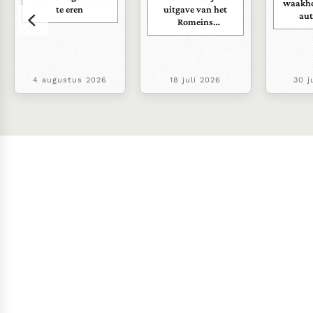
waakho
te eren
uitgave van het
au
Romeins
martyrologium
4 augustus 2026
18 juli 2026
30 j