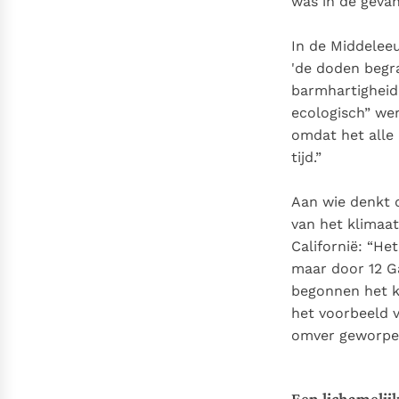
was in de gevan
In de Middelee
'de doden begr
barmhartigheid 
ecologisch” wer
omdat het alle
tijd.”
Aan wie denkt d
van het klimaat
Californië: “He
maar door 12 Ga
begonnen het ke
het voorbeeld v
omver geworpen
Een lichamelijk