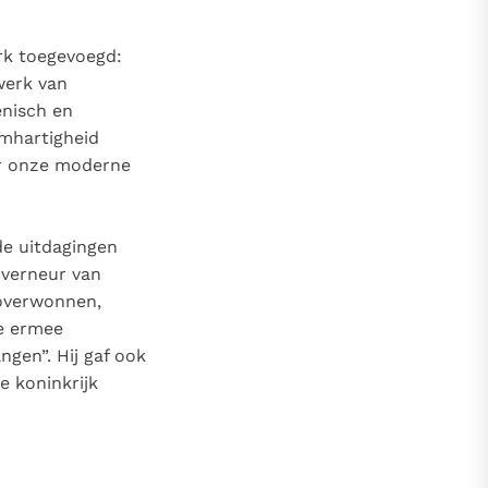
rk toegevoegd:
werk van
enisch en
rmhartigheid
or onze moderne
de uitdagingen
uverneur van
 overwonnen,
ie ermee
gen”. Hij gaf ook
e koninkrijk