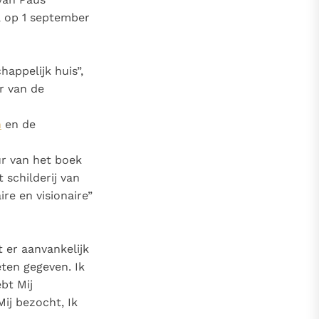
, op 1 september
appelijk huis”,
r van de
n
en de
ur van het boek
schilderij van
re en visionaire”
t er aanvankelijk
eten gegeven. Ik
bt Mij
Mij bezocht, Ik