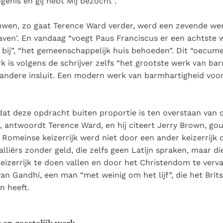
genis en gij hebt Mij bezocht”.
uwen, zo gaat Terence Ward verder, werd een zevende we
aven'. En vandaag “voegt Paus Franciscus er een achtste 
bij”, “het gemeenschappelijk huis behoeden”. Dit “oecum
k is volgens de schrijver zelfs “het grootste werk van ba
 andere insluit. Een modern werk van barmhartigheid vo
at deze opdracht buiten proportie is ten overstaan van 
, antwoordt Terence Ward, en hij citeert Jerry Brown, go
t Romeinse keizerrijk werd niet door een ander keizerrijk
lliërs zonder geld, die zelfs geen Latijn spraken, maar d
izerrijk te doen vallen en door het Christendom te vervan
an Gandhi, een man “met weinig om het lijf”, die het Brits
 heeft.
 en geestelijk werk