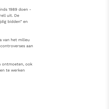
inds 1989 doen -
ell uit. De
jdig bidden” en
 van het milieu
 controverses aan
den ontmoeten, ook
men te werken