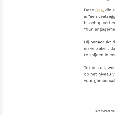
Deze
Dag
, die
is “een veelzeg
bisschop verheu
“hun engagemen
Hij benadrukt 
en verzekert da
te snijden in e
Tot besluit, we
op het niveau 
voor gemeenscha
Vert. Maranath