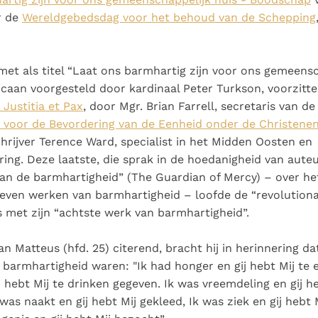
r de
Wereldgebedsdag voor het behoud van de Schepping
t als titel “Laat ons barmhartig zijn voor ons gemeensch
icaan voorgesteld door kardinaal Peter Turkson, voorzitte
 Justitia et Pax
, door Mgr. Brian Farrell, secretaris van de
d voor de Bevordering van de Eenheid onder de Christene
rijver Terence Ward, specialist in het Midden Oosten en
ing. Deze laatste, die sprak in de hoedanigheid van aute
n de barmhartigheid” (The Guardian of Mercy) – over het 
even werken van barmhartigheid – loofde de “revolutionai
s met zijn “achtste werk van barmhartigheid”.
an Matteus (hfd. 25) citerend, bracht hij in herinnering da
barmhartigheid waren: "Ik had honger en gij hebt Mij te 
j hebt Mij te drinken gegeven. Ik was vreemdeling en gij he
as naakt en gij hebt Mij gekleed, Ik was ziek en gij hebt 