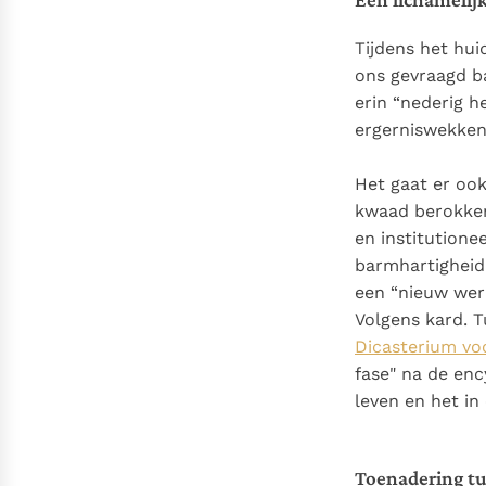
Tijdens het hui
ons gevraagd ba
erin “nederig h
ergerniswekkend
Het gaat er oo
kwaad berokkene
en institutione
barmhartigheid
een “nieuw wer
Volgens kard. T
Dicasterium voo
fase" na de enc
leven en het in 
Toenadering tu