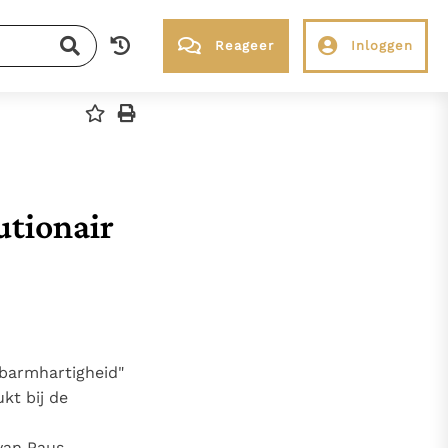
Reageer
Inloggen
RK Documenten stelt heel veel belangrijke
kerkelijke documenten van de Rooms
Katholieke Kerk in het Nederlands
beschikbaar en is volledig afhankelijk van
donaties.
utionair
Ik help mee!
 barmhartigheid"
kt bij de
an Paus