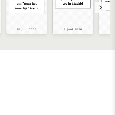
voetba
om "naar het
toe in Madrid
innerlijk" toe te
keren.
20 juni 2026
8 juni 2026
8 j