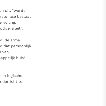
on uit, “wordt
rste fase bestaat
rvuiling,
diversiteit”.
wij de arme
, dat persoonlijk
n van
ppelijk huis”,
een logische
onderricht te