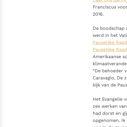
Franciscus voo
2016.
De boodschap me
werd in het Vat
Pauselijke Raad
Pauselijke Raa
Amerikaanse sch
klimaatverander
“De behoeder va
Caravagio, De z
kijk van de Pau
Het Evangelie v
zes werken van 
had dorst en gi
opgenomen. Ik w