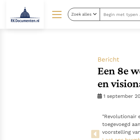
Zoek alles
Lezen
Over ons
Documenten
Over RK Documenten
Bijbel
Meedoen
Bericht
Thema’s
Doneren
Een 8e w
Berichten
Nieuwsbrief
en vision
Denzinger
Gebruiksvoorwaarden
1 september 2
"Revolutionair 
toegevoegd aan
voorstelling va
Laat ons barmh