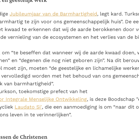
dige
Jubileumjaar van de Barmhartigheid
, legt kard. Turks
rmhartig te zijn voor ons gemeenschappelijk huis”. De ee
et kwaad te erkennen dat wij de aarde berokkenen door ve
e vernieling van de ecosystemen en het verlies van de bio
k om “te beseffen dat wanneer wij de aarde kwaad doen, 
n” en “degenen die nog niet geboren zijn”. Na dit berouw
el moet zijn, moeten “de geestelijke en lichamelijke werke
 vervolledigd worden met het behoud van ons gemeenscha
k van barmhartigheid”.
urkson, toekomstige prefect van het
r Integrale Menselijke Ontwikkeling
, is deze Boodschap "
ycliek
Laudato Si'
, die een aanmoediging is om “naar dit 
ons leven in te verinnerlijken”.
ssen de Christenen