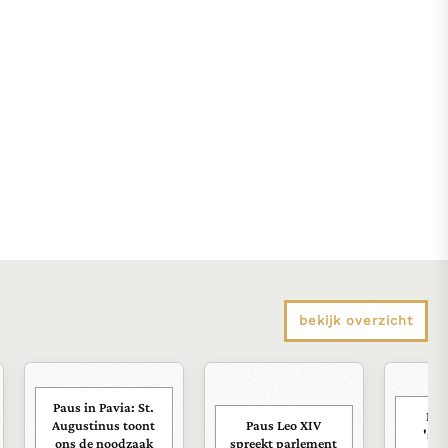
bekijk overzicht
Paus in Pavia: St.
Pau
Augustinus toont
Paus Leo XIV
'sco
ons de noodzaak
spreekt parlement