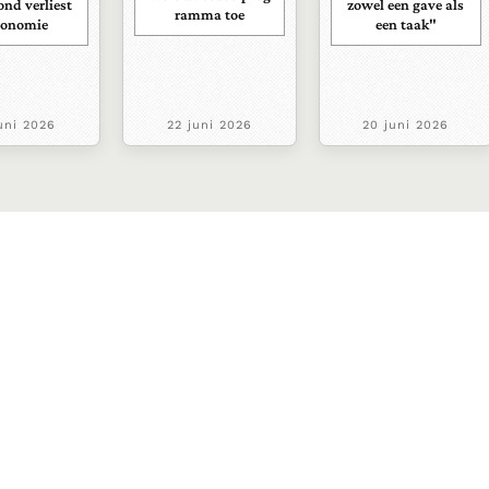
nd verliest
zowel een gave als
ramma toe
tonomie
een taak"
uni 2026
22 juni 2026
20 juni 2026