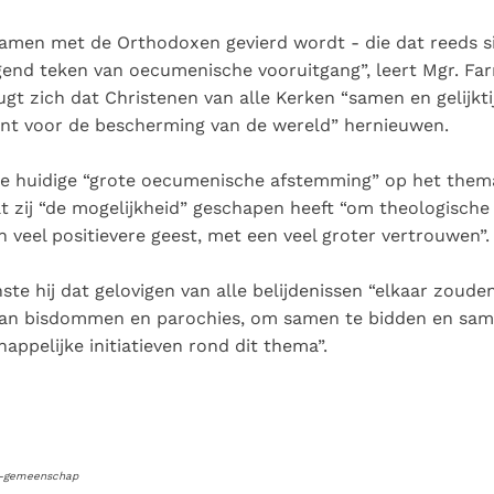
 samen met de Orthodoxen gevierd wordt - die dat reeds s
gend teken van oecumenische vooruitgang”, leert Mgr. Farr
gt zich dat Christenen van alle Kerken “samen en gelijkti
t voor de bescherming van de wereld” hernieuwen.
de huidige “grote oecumenische afstemming” op het thema
t zij “de mogelijkheid” geschapen heeft “om theologische
en veel positievere geest, met een veel groter vertrouwen”.
nste hij dat gelovigen van alle belijdenissen “elkaar zou
van bisdommen en parochies, om samen te bidden en sa
ppelijke initiatieven rond dit thema”.
a-gemeenschap