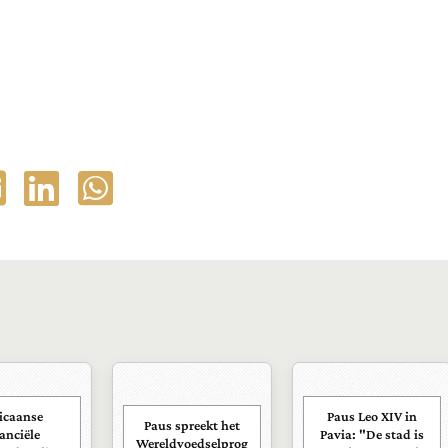
icaanse
Paus Leo XIV in
Paus spreekt het
nanciële
Pavia: "De stad is
Wereldvoedselprog