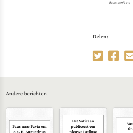
Bron: zenit.org
Delen:
Andere berichten
Het Vaticaan
Vat
Paus naar Pavia om
publiceert een
fi
o.a. H. Augustinus
nieuwe Latijnse