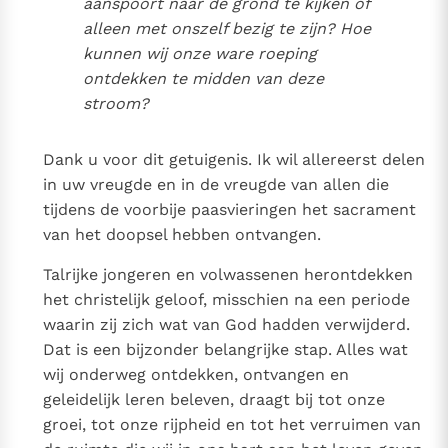
aanspoort naar de grond te kijken of
Paus Leo XIV in Pavia: "De stad is zowel een gave als
alleen met onszelf bezig te zijn? Hoe
een taak"
Paus in Pavia: St. Augustinus toont ons de noodzaak om
kunnen wij onze ware roeping
"naar het innerlijk" toe te keren.
ontdekken te midden van deze
RK Documenten stelt heel veel belangrijke
stroom?
kerkelijke documenten van de Rooms
Katholieke Kerk in het Nederlands beschikbaar
Dank u voor dit getuigenis. Ik wil allereerst delen
en is volledig afhankelijk van donaties.
in uw vreugde en in de vreugde van allen die
tijdens de voorbije paasvieringen het sacrament
Ik help mee!
van het doopsel hebben ontvangen.
Talrijke jongeren en volwassenen herontdekken
het christelijk geloof, misschien na een periode
waarin zij zich wat van God hadden verwijderd.
Dat is een bijzonder belangrijke stap. Alles wat
wij onderweg ontdekken, ontvangen en
geleidelijk leren beleven, draagt bij tot onze
groei, tot onze rijpheid en tot het verruimen van