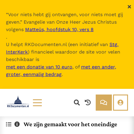
“
Voor niets hebt gij ontvangen, voor niets moet gij
geven.
” Evangelie van Onze Heer Jezus Christus
volgens
Matteüs, hoofdstuk 10, vers 8
.
U helpt RKDocumenten.nl (een initiatief van
Stg.
InterKerk
) financieel waardoor de site voor velen
beschikbaar is
met een donatie van 10 euro
, of
met een ander,
groter, eenmalig bedrag
.
Lezen
Over ons
We zijn gemaakt voor het oneindige
Documenten
Over RK Documenten
Bijbel
Meedoen