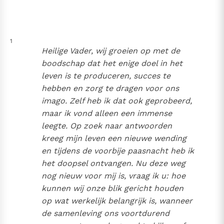
Thema’s
Doneren
Berichten
Nieuwsbrief
1
Denzinger
Gebruiksvoorwaarden
Heilige Vader, wij groeien op met de
boodschap dat het enige doel in het
Nieuwste Documenten
leven is te produceren, succes te
5. Het gebed van de Kerk
hebben en zorg te dragen voor ons
In Christus wordt onze honger vervuld
imago. Zelf heb ik dat ook geprobeerd,
maar ik vond alleen een immense
Leer de kostbare parel van Gods koninkrijk te
leegte. Op zoek naar antwoorden
herkennen
Gods Koninkrijk groeit stilletjes door liefde, niet door
kreeg mijn leven een nieuwe wending
dwang
De mystiek. De mystieke verschijnselen en de
en tijdens de voorbije paasnacht heb ik
heiligheid
het doopsel ontvangen. Nu deze weg
Berichten
nog nieuw voor mij is, vraag ik u: hoe
Het Vaticaan publiceert een nieuwe Latijnse uitgave
kunnen wij onze blik gericht houden
van het Romeins martyrologium
op wat werkelijk belangrijk is, wanneer
Vaticaanse financiële waakhond verliest autonomie
de samenleving ons voortdurend
Paus spreekt het Wereldvoedselprogramma toe