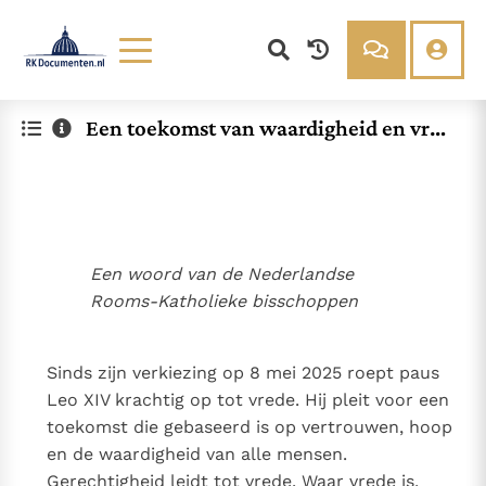
Lezen
Over ons
Een toekomst van waardigheid en vred
Documenten
Over RK Documenten
e voor alle mensen
Bijbel
Meedoen
Thema’s
Doneren
Berichten
Nieuwsbrief
Denzinger
Gebruiksvoorwaarden
Een woord van de Nederlandse
Rooms-Katholieke bisschoppen
Nieuwste Documenten
In Christus wordt onze honger vervuld
Sinds zijn verkiezing op 8 mei 2025 roept paus
Leer de kostbare parel van Gods koninkrijk te
Leo XIV krachtig op tot vrede. Hij pleit voor een
herkennen
Gods Koninkrijk groeit stilletjes door liefde, niet door
toekomst die gebaseerd is op vertrouwen, hoop
dwang
De mystiek. De mystieke verschijnselen en de
en de waardigheid van alle mensen.
heiligheid
Open uw hart voor het zaad van Gods Woord
Gerechtigheid leidt tot vrede. Waar vrede is,