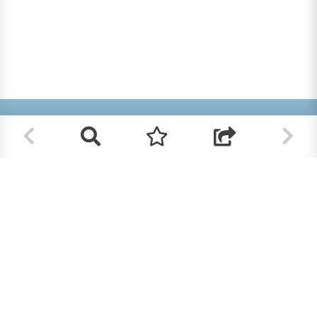
Helpt u mee?
RK Documenten wordt volledig beheerd door
vrijwilligers. Om deze site te bekostigen zijn we
afhankelijk van uw hulp.