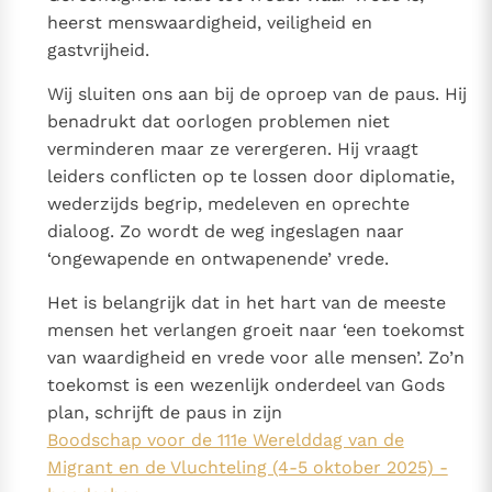
heerst menswaardigheid, veiligheid en
Berichten
gastvrijheid.
Paus naar Pavia om o.a. H. Augustinus te eren
Wij sluiten ons aan bij de oproep van de paus. Hij
Het Vaticaan publiceert een nieuwe Latijnse uitgave
benadrukt dat oorlogen problemen niet
van het Romeins martyrologium
Vaticaanse financiële waakhond verliest autonomie
verminderen maar ze verergeren. Hij vraagt
leiders conflicten op te lossen door diplomatie,
Paus spreekt het Wereldvoedselprogramma toe
wederzijds begrip, medeleven en oprechte
Paus Leo XIV in Pavia: "De stad is zowel een gave als
dialoog. Zo wordt de weg ingeslagen naar
een taak"
‘ongewapende en ontwapenende’ vrede.
RK Documenten stelt heel veel belangrijke
kerkelijke documenten van de Rooms
Het is belangrijk dat in het hart van de meeste
mensen het verlangen groeit naar ‘een toekomst
Katholieke Kerk in het Nederlands beschikbaar
van waardigheid en vrede voor alle mensen’. Zo’n
en is volledig afhankelijk van donaties.
toekomst is een wezenlijk onderdeel van Gods
plan, schrijft de paus in zijn
Ik help mee!
Boodschap voor de 111e Werelddag van de
Migrant en de Vluchteling (4-5 oktober 2025) -