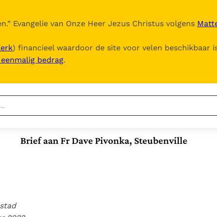
n.
” Evangelie van Onze Heer Jezus Christus volgens
Matte
Kerk
) financieel waardoor de site voor velen beschikbaar i
, eenmalig bedrag
.
Nieuwste
Berichten
Brief aan Fr Dave Pivonka, Steubenville
Documenten
Het Vaticaan publiceert
een nieuwe Latijnse
5. Het gebed van de
Vaticaanse financiële
uitgave van het Romeins
Kerk
waakhond verliest
In Christus wordt
martyrologium
Paus spreekt het
autonomie
onze honger vervuld
Wereldvoedselprogramma
Leer de kostbare
Paus Leo XIV in Pavia: "De
stad
toe
parel van Gods
stad is zowel een gave
Gods Koninkrijk