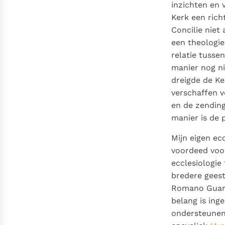
inzichten en 
Kerk een rich
Concilie niet
een theologie 
relatie tusse
manier nog ni
dreigde de Ke
verschaffen v
en de zending
manier is de 
Mijn eigen ec
voordeed voor
ecclesiologie
bredere geest
Romano Guard
belang is ing
ondersteunend