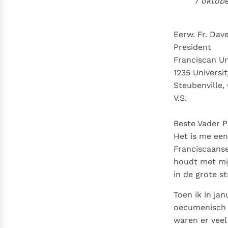
7 oktob
Denzinger
Gebruiksvoorwaarden
Eerw. Fr. Dav
President
Franciscan Un
1235 Universi
Steubenville,
V.S.
Beste Vader P
Het is me een
Franciscaanse
houdt met mi
in de grote s
Toen ik in ja
oecumenisch C
waren er veel 