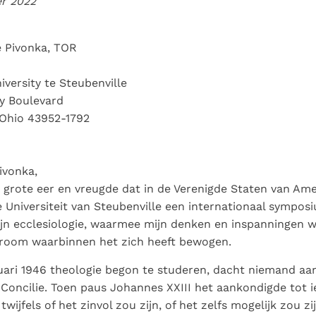
er 2022
Paus in Pavia: St.
koninkrijk te
als een taak"
groeit stilletjes door
Augustinus toont ons de
herkennen
De mystiek. De
liefde, niet door
noodzaak om "naar het
mystieke
e Pivonka, TOR
dwang
innerlijk" toe te keren.
verschijnselen en de
heiligheid
iversity te Steubenville
ty Boulevard
 Ohio 43952-1792
ivonka,
 grote eer en vreugde dat in de Verenigde Staten van Ame
 Universiteit van Steubenville een internationaal sympos
jn ecclesiologie, waarmee mijn denken en inspanningen 
troom waarbinnen het zich heeft bewogen.
nuari 1946 theologie begon te studeren, dacht niemand aa
oncilie. Toen paus Johannes XXIII het aankondigde tot ie
twijfels of het zinvol zou zijn, of het zelfs mogelijk zou z