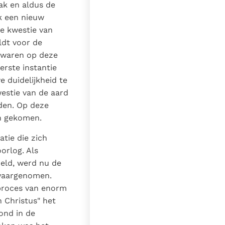
aak en aldus de
ek een nieuw
de kwestie van
eldt voor de
n waren op deze
erste instantie
 duidelijkheid te
westie van de aard
rden. Op deze
en gekomen.
tie die zich
orlog. Als
deld, werd nu de
 waargenomen.
proces van enorm
n Christus" het
ond in de