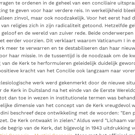
vragen te ordenen in de geheel van een conciliaire uitspr
ting te geven voor haar verdere reis. In werkelijkheid ble
 alleen zinvol, maar ook noodzakelijk. Voor het eerst had 
van religies zich in zijn radicaliteit getoond. Hetzelfde g
n geloof en de wereld van zuiver rede. Beide onderwerpe
et eerder voorzien. Dit verklaart waarom Vaticanum I in e
rk meer te verwarren en te destabiliseren dan haar nieuwe
oor haar missie. In de tussentijd is de noodzaak om de k
 van de Kerk te herformuleren geleidelijk duidelijk gewo
positieve kracht van het Concilie ook langzaam naar vor
clesiologische werk werd gekenmerkt door de nieuwe situa
 de Kerk in Duitsland na het einde van de Eerste Wereldo
 tot dan toe in wezen in institutionele termen was behan
elijke dimensie van het concept van de Kerk vreugdevol
ini beschreef deze ontwikkeling met de woorden: "Een 
ezet. De Kerk ontwaakt in zielen." Aldus werd "Lichaam va
e begrip van de Kerk, dat bijgevolg in 1943 uitdrukking v