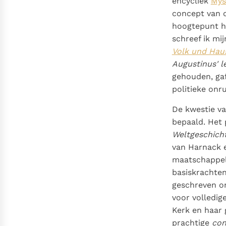
encycliek
Mys
concept van d
hoogtepunt he
schreef ik mij
Volk und Haus
Augustinus' l
gehouden, gaf
politieke onru
De kwestie v
bepaald. Het 
Weltgeschich
van Harnack e
maatschappel
basiskrachten
geschreven o
voor volledig
Kerk en haar 
prachtige
con