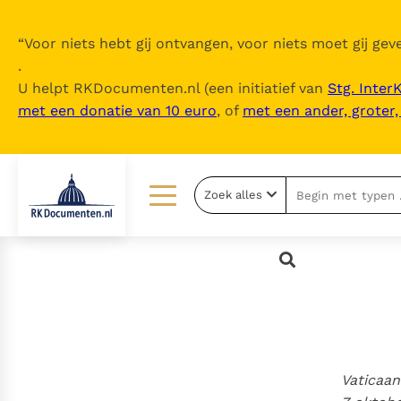
“
Voor niets hebt gij ontvangen, voor niets moet gij geve
.
U helpt RKDocumenten.nl (een initiatief van
Stg. Inter
met een donatie van 10 euro
, of
met een ander, groter
Zoek alles
Lezen
Over ons
Documenten
Over RK Documenten
Bijbel
Meedoen
Thema’s
Doneren
Berichten
Nieuwsbrief
Vaticaan