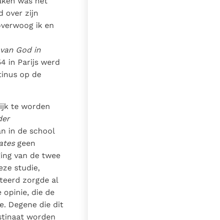
maken was het
d over zijn
overwoog ik en
 van God in
54 in Parijs werd
tinus op de
ijk te worden
der
an in de school
tates
geen
ing van de twee
eze studie,
eerd zorgde al
 opinie, die de
e. Degene die dit
stinaat worden