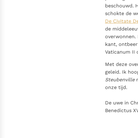
beschouwd. H
schokte de we
De Civitate D
de middeleeuw
overwonnen. M
kant, ontbeer
Vaticanum II 
Met deze over
geleid. Ik ho
Steubenville
n
onze tijd.
De uwe in Chr
Benedictus X