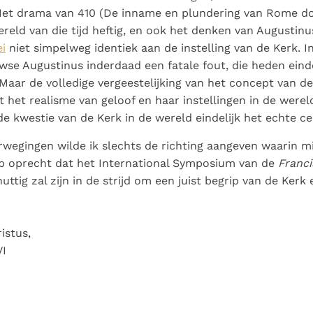
et drama van 410 (De inname en plundering van Rome doo
reld van die tijd heftig, en ook het denken van Augustinus
ei
niet simpelweg identiek aan de instelling van de Kerk. I
se Augustinus inderdaad een fatale fout, die heden eindel
aar de volledige vergeestelijking van het concept van de
t het realisme van geloof en haar instellingen in de werel
de kwestie van de Kerk in de wereld eindelijk het echte c
wegingen wilde ik slechts de richting aangeven waarin m
op oprecht dat het International Symposium van de
Franci
uttig zal zijn in de strijd om een juist begrip van de Kerk
istus,
VI