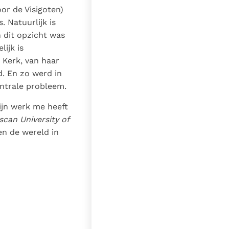
r de Visigoten)
. Natuurlijk is
n dit opzicht was
ijk is
 Kerk, van haar
d. En zo werd in
entrale probleem.
ijn werk me heeft
scan University of
 en de wereld in