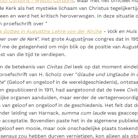
tici Corporis - Mystici Corporis
. Maar met het officieel 
e Kerk als het mystieke lichaam van Christus tegelijkertij
en en werd het kritisch heroverwogen. In deze situatie 
n proefschrift over "
 Gottes in Augustins Lehre von der Kirche
- Volk en Huis
eer over de Kerk
". Het grote Augustijnse congres dat in 19
 me de gelegenheid om mijn blik op de positie van Augus
st van die tijd te verdiepen.
an de betekenis van
Civitas Dei
leek op dat moment eindel
proefschrift van H. Scholz over "
Glaube und Unglaube in 
te
" (Geloof en ongeloof in de wereldgeschiedenis), ontsta
n gepubliceerd in 1911, had aangetoond dat de twee
Civi
ijke organen aanduiden, maar eerder de vertegenwoordig
 van geloof en ongeloof in de geschiedenis. Het feit dat d
nder leiding van Harnack,
summa cum laude
was geaccept
e acceptatie. Bovendien paste het in de algemene publieke
geloof een mooie, maar ook onschadelijke plaats toekend
sensus
zou hebben durven vernietigen, kon alleen als ob