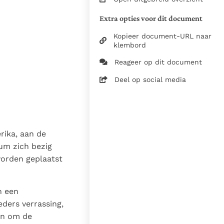
XVI
Extra opties voor dit document
7 oktober 2022
Kopieer document-URL naar
klembord
Kerkelijke schrijvers -
Brieven
Reageer op dit document
2022, Libreria Editrice
Deel op social media
Vaticana / Stg. InterKerk /
Nederlandse
Bisschoppenconferentie
Bron
rika, aan de
Zie de gebruiksvoorwaarden
ium zich bezig
van de documenten
worden geplaatst
2022
Dr. W.J.G.A. Veth pr.
n een
17-06-2025
ders verrassing,
9548
ijn om de
nl