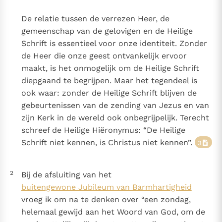
Paus Leo XIV in Pavia: "De stad is zowel een gave als
De relatie tussen de verrezen Heer, de
een taak"
Paus in Pavia: St. Augustinus toont ons de noodzaak om
gemeenschap van de gelovigen en de Heilige
"naar het innerlijk" toe te keren.
Schrift is essentieel voor onze identiteit. Zonder
RK Documenten stelt heel veel belangrijke
de Heer die onze geest ontvankelijk ervoor
kerkelijke documenten van de Rooms
maakt, is het onmogelijk om de Heilige Schrift
Katholieke Kerk in het Nederlands beschikbaar
diepgaand te begrijpen. Maar het tegendeel is
en is volledig afhankelijk van donaties.
ook waar: zonder de Heilige Schrift blijven de
gebeurtenissen van de zending van Jezus en van
Ik help mee!
zijn Kerk in de wereld ook onbegrijpelijk. Terecht
schreef de Heilige Hiëronymus: “De Heilige
Schrift niet kennen, is Christus niet kennen”.
3
2
Bij de afsluiting van het
buitengewone Jubileum van Barmhartigheid
vroeg ik om na te denken over “een zondag,
helemaal gewijd aan het Woord van God, om de