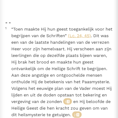
Thema’s
Doneren
Berichten
Nieuwsbrief
- -
Denzinger
Gebruiksvoorwaarden
1
“Toen maakte Hij hun geest toegankelijk voor het
begrijpen van de Schriften”
(Lc. 24, 45)
. Dit was
Nieuwste Documenten
een van de laatste handelingen van de verrezen
5. Het gebed van de Kerk
Heer voor zijn hemelvaart. Hij verscheen aan zijn
In Christus wordt onze honger vervuld
leerlingen die op dezelfde plaats bijeen waren,
Leer de kostbare parel van Gods koninkrijk te
Hij brak het brood en maakte hun geest
herkennen
Gods Koninkrijk groeit stilletjes door liefde, niet door
ontvankelijk om de Heilige Schrift te begrijpen.
dwang
Aan deze angstige en ontgoochelde mensen
De mystiek. De mystieke verschijnselen en de
onthulde Hij de betekenis van het Paasmysterie.
heiligheid
Volgens het eeuwige plan van de Vader moest Hij
Berichten
lijden en uit de doden opstaan tot bekering en
Het Vaticaan publiceert een nieuwe Latijnse uitgave
vergeving van de zonden
en Hij beloofde de
1
van het Romeins martyrologium
Vaticaanse financiële waakhond verliest autonomie
Heilige Geest die hen kracht zou geven om van
Paus spreekt het Wereldvoedselprogramma toe
dit heilsmysterie te getuigen.
2