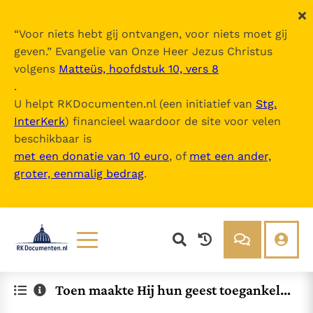
“
Voor niets hebt gij ontvangen, voor niets moet gij
geven.
” Evangelie van Onze Heer Jezus Christus
volgens
Matteüs, hoofdstuk 10, vers 8
.
U helpt RKDocumenten.nl (een initiatief van
Stg.
InterKerk
) financieel waardoor de site voor velen
beschikbaar is
met een donatie van 10 euro
, of
met een ander,
groter, eenmalig bedrag
.
Lezen
Over ons
Toen maakte Hij hun geest toegankelij
Documenten
Over RK Documenten
k
Bijbel
Meedoen