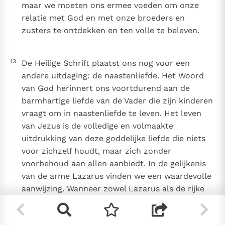
maar we moeten ons ermee voeden om onze
relatie met God en met onze broeders en
zusters te ontdekken en ten volle te beleven.
13
De Heilige Schrift plaatst ons nog voor een
andere uitdaging: de naastenliefde. Het Woord
van God herinnert ons voortdurend aan de
barmhartige liefde van de Vader die zijn kinderen
vraagt om in naastenliefde te leven. Het leven
van Jezus is de volledige en volmaakte
uitdrukking van deze goddelijke liefde die niets
voor zichzelf houdt, maar zich zonder
voorbehoud aan allen aanbiedt. In de gelijkenis
van de arme Lazarus vinden we een waardevolle
aanwijzing. Wanneer zowel Lazarus als de rijke
man sterft, vraagt deze laatste, die de arme man
in de schoot van Abraham ziet, dat Lazarus naar