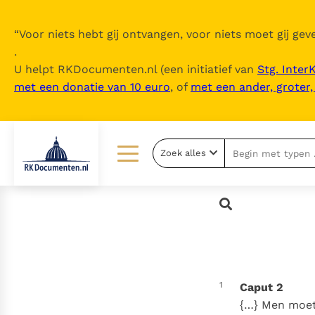
“
Voor niets hebt gij ontvangen, voor niets moet gij geve
.
U helpt RKDocumenten.nl (een initiatief van
Stg. Inter
met een donatie van 10 euro
, of
met een ander, groter
Zoek alles
Lezen
Over ons
Documenten
Over RK Documenten
Bijbel
Meedoen
Thema’s
Doneren
1
Caput 2
Berichten
Nieuwsbrief
{…} Men moet