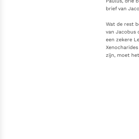
Paulus, drie 
brief van Jac
Wat de rest b
van Jacobus d
een zekere Le
Xenocharides 
zijn, moet he