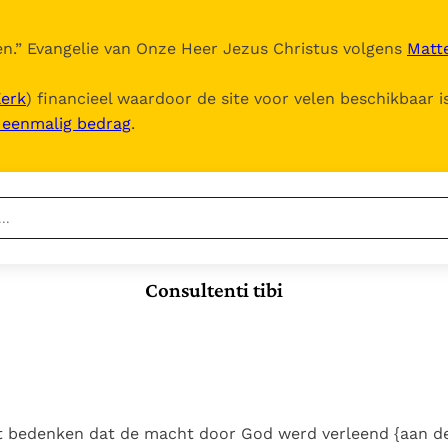
n.
” Evangelie van Onze Heer Jezus Christus volgens
Matte
Kerk
) financieel waardoor de site voor velen beschikbaar i
, eenmalig bedrag
.
Nieuwste
Berichten
Consultenti tibi
Documenten
Het Vaticaan publiceert
een nieuwe Latijnse
5. Het gebed van de
Vaticaanse financiële
uitgave van het Romeins
Kerk
waakhond verliest
In Christus wordt
martyrologium
Paus spreekt het
autonomie
onze honger vervuld
Wereldvoedselprogramma
Leer de kostbare
Paus Leo XIV in Pavia: "De
toe
parel van Gods
 bedenken dat de macht door God werd verleend {aan de
stad is zowel een gave
Gods Koninkrijk