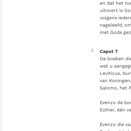
Denzinger
Gebruiksvoorwaarden
en dat het to
uitvoert is G
volgens ieder
nageleefd, om
met Gods gez
2
Caput 7
De boeken die
wat u aangege
Leviticus, Nu
van Koningen,
Salomo, het P
Evenzo de boe
Esther, één v
Evenzo die va