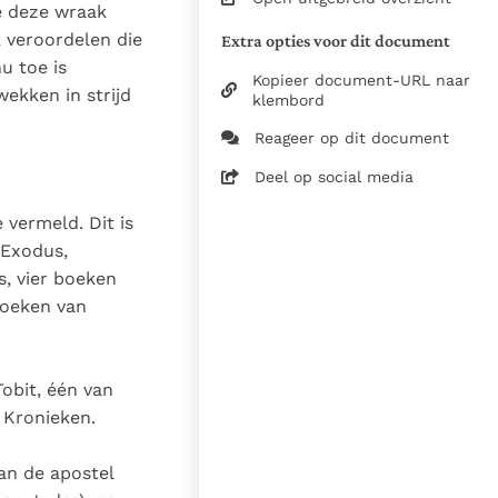
e deze wraak
van de documenten
 veroordelen die
Extra opties voor dit document
20 februari 405
u toe is
Kopieer document-URL naar
wekken in strijd
02-10-2024
klembord
6477
Reageer op dit document
nl
Deel op social media
 vermeld. Dit is
 Exodus,
, vier boeken
 boeken van
obit, één van
 Kronieken.
van de apostel