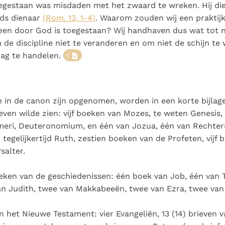
Paus in Pavia: St.
koninkrijk te
egestaan was misdaden met het zwaard te wreken. Hij di
als een taak"
groeit stilletjes door
Augustinus toont ons de
herkennen
De mystiek. De
ods dienaar
(Rom. 13, 1-4)
. Waarom zouden wij een praktijk
liefde, niet door
noodzaak om "naar het
mystieke
een door God is toegestaan? Wij handhaven dus wat tot n
dwang
innerlijk" toe te keren.
verschijnselen en de
 de discipline niet te veranderen en om niet de schijn te 
heiligheid
ag te handelen.
1
 in de canon zijn opgenomen, worden in een korte bijlage
ven wilde zien: vijf boeken van Mozes, te weten Genesis,
meri, Deuteronomium, en één van Jozua, één van Rechters
 tegelijkertijd Ruth, zestien boeken van de Profeten, vijf
salter.
ken van de geschiedenissen: één boek van Job, één van T
an Judith, twee van Makkabeeën, twee van Ezra, twee van
n het Nieuwe Testament: vier Evangeliën, 13 (14) brieven 