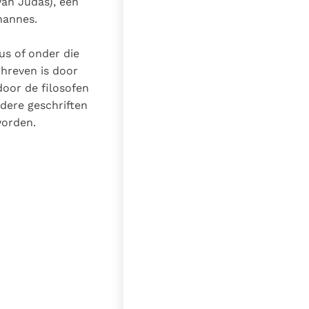
van Judas), een
hannes.
us of onder die
chreven is door
door de filosofen
dere geschriften
worden.