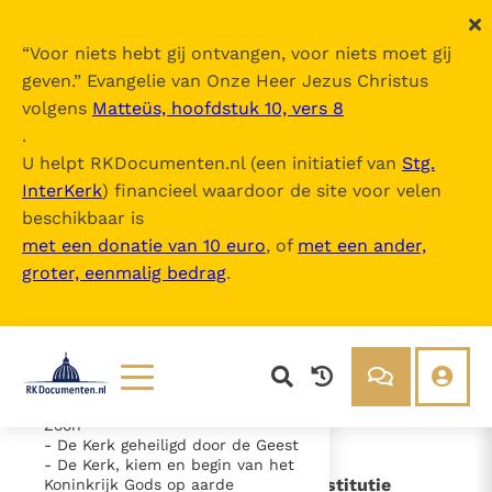
“
Voor niets hebt gij ontvangen, voor niets moet gij
geven.
” Evangelie van Onze Heer Jezus Christus
volgens
Matteüs, hoofdstuk 10, vers 8
Het licht van de volken
.
U helpt RKDocumenten.nl (een initiatief van
Stg.
InterKerk
) financieel waardoor de site voor velen
Inhoudsopgave
beschikbaar is
uitklappen
met een donatie van 10 euro
, of
met een ander,
groter, eenmalig bedrag
.
- Hoofdstuk I - Het mysterie van
de Kerk (1-8)
- Doel en opportuniteit van de
Constitutie
- De Kerk in het heilsplan van de
Vader
- De Kerk als het werk van de
Lezen
Over ons
Zoon
- De Kerk geheiligd door de Geest
Documenten
Over RK Documenten
- De Kerk, kiem en begin van het
- Doel en opportuniteit van de Constitutie
Koninkrijk Gods op aarde
Bijbel
Meedoen