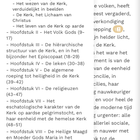
- Het wezen van de Kerk,
1
Omdat Christus het licht is van de volken, heeft
Thema’s
Doneren
verduidelijkt in beelden
dit heilig Concilie, in de Heilige Geest vergaderd,
- De Kerk, het Lichaam van
Berichten
Nieuwsbrief
Christus
het vurig verlangen om, door de verkondiging
- Het leven van de Kerk op aarde
Denzinger
Gebruiksvoorwaarden
van het Evangelie aan heel de schepping
,
1
- Hoofdstuk II - Het Volk Gods (9-
alle mensen te verlichten door zijn helder licht,
17)
Nieuwste Documenten
dat uitstraalt over het gelaat van de Kerk.
- Hoofdstuk III - De hiërarchische
structuur van de Kerk, en in het
Aangezien de Kerk in Christus als het ware het
5. Het gebed van de Kerk
bijzonder het Episcopaat (18-29)
sacrament of het teken en instrument is van de
In Christus wordt onze honger vervuld
- Hoofdstuk IV - De leken (30-38)
innerlijke vereniging met God en van de eenheid
- Hoofdstuk V - De algemene
Leer de kostbare parel van Gods koninkrijk te
roeping tot heiligheid in de Kerk
van heel het mensdom, wil het Concilie, in
herkennen
Gods Koninkrijk groeit stilletjes door liefde, niet door
(39-42)
aansluiting bij voorafgaande Concilies, haar
- Hoofdstuk VI - De religieuzen
dwang
De mystiek. De mystieke verschijnselen en de
wezen en haar universele zending nauwkeuriger
(43-47)
heiligheid
uiteenzetten voor haar gelovigen en voor heel de
- Hoofdstuk VII - Het
Berichten
eschatologische karakter van de
wereld. De omstandigheden van de moderne tijd
Kerk op aardse pelgrimstocht, en
maken deze taak van de Kerk nog urgenter: alle
Het Vaticaan publiceert een nieuwe Latijnse uitgave
haar eenheid met de hemelse Kerk
mensen namelijk die thans door allerlei sociale,
van het Romeins martyrologium
(48-51)
Vaticaanse financiële waakhond verliest autonomie
technische en culturele contacten nauwer met
- Hoofdstuk VIII - De Heilige Maagd
Paus spreekt het Wereldvoedselprogramma toe
en Moeder Gods Maria in het
elkaar zijn verbonden, moeten ook tot de