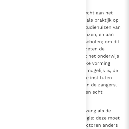
artikel
28
en artikel
30
.
115
Grote waarde moet worden gehecht aan het
muzikaal onderricht en de muzikale praktijk op
de seminaries, in noviciaten en studiehuizen van
mannelijke en vrouwelijke religieuzen, en aan
andere katholieke instituten en scholen; om dit
onderricht mogelijk te maken moeten de
docenten, die belast worden met het onderwijs
in de gewijde muziek, een degelijke vorming
ontvangen. Ook wordt, waar het mogelijk is, de
oprichting aanbevolen van hogere instituten
voor gewijde muziek. De musici en de zangers,
vooral de jongens, moeten ook een echt
liturgische vorming krijgen.
116
De Kerk erkent de Gregoriaanse zang als de
eigen zang van de Romeinse liturgie; deze moet
daarom, waar geen bijzondere factoren anders