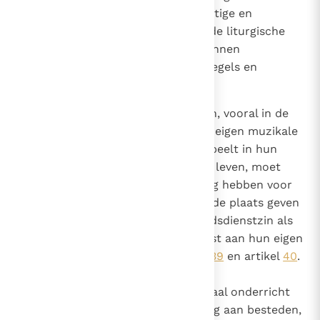
gestimuleerd, zodat bij godvruchtige en
godsdienstige oefeningen en bij de liturgische
handelingen zelf de gelovigen kunnen
meezingen, overeenkomstig de regels en
voorschriften van de rubrieken.
119
Omdat men in sommige gebieden, vooral in de
missies, volken aantreft met een eigen muzikale
traditie, die een belangrijke rol speelt in hun
godsdienstig en maatschappelijk leven, moet
men de verschuldigde waardering hebben voor
deze muziek en haar een passende plaats geven
zowel bij de vorming van hun godsdienstzin als
bij de aanpassing van de eredienst aan hun eigen
aard, overeenkomstig de artikel
39
en artikel
40
.
Daarom moet men bij het muzikaal onderricht
aan de missionarissen er alle zorg aan besteden,