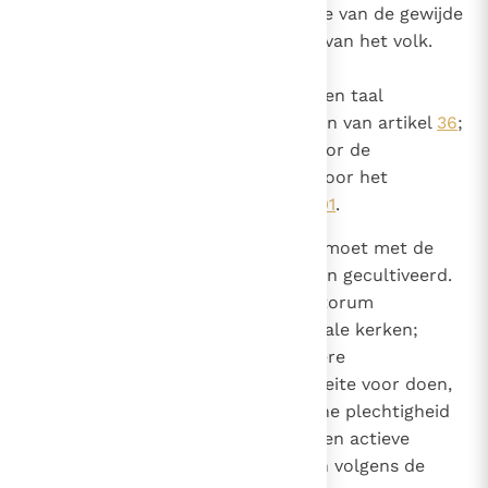
gezongen worden met assistentie van de gewijde
bedienaars en actieve deelname van het volk.
Met betrekking tot de te gebruiken taal
onderhoude men de voorschriften van artikel
36
;
voor de Mis die van artikel
54
; voor de
Sacramenten die van artikel
63
;voor het
goddelijk officie die van artikel
101
.
114
De schat van de gewijde muziek moet met de
grootste zorg worden bewaard en gecultiveerd.
Men moet ijverig de scholae cantorum
bevorderen, vooral in de kathedrale kerken;
maar de bisschoppen en de andere
zielenherders moeten er alle moeite voor doen,
dat bij iedere gezongen liturgische plechtigheid
alle aanwezige gelovigen hun eigen actieve
deelname kunnen verwezenlijken volgens de