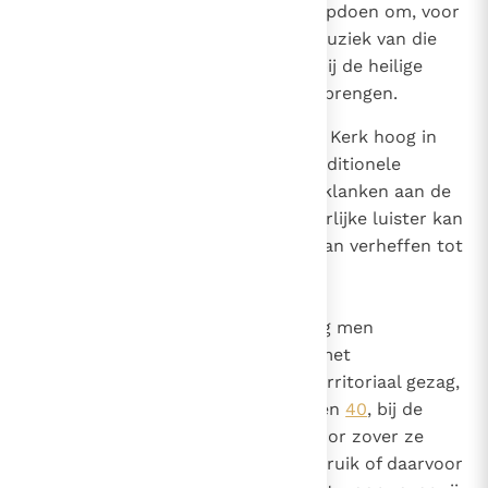
dat zij de nodige bekwaamheid opdoen om, voor
zover mogelijk, de traditionele muziek van die
volken zowel op de scholen als bij de heilige
handelingen tot ontwikkeling te brengen.
120
Het pijporgel moet in de Latijnse Kerk hoog in
ere worden gehouden als het traditionele
muziekinstrument, Dat met zijn klanken aan de
kerkelijke plechtigheden een heerlijke luister kan
bijzetten en de geest zo intens kan verheffen tot
God en het hemelse.
Andere muziekinstrumenten mag men
overeenkomstig het oordeel en met
toestemming van het bevoegd territoriaal gezag,
volgens de artikelen
22 nr. 2
,
37
en
40
, bij de
goddelijke eredienst toestaan, voor zover ze
geschikt zijn voor liturgische gebruik of daarvoor