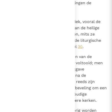
vereisen, in de liturgische handelingen de
voornaamste plaats innemen.
Andere soorten van gewijde muziek, vooral de
polyfonie, worden bij de viering van de heilige
diensten volstrekt niet uitgesloten, mits ze
beantwoorden aan de geest van de liturgische
handeling, overeenkomstig artikel
30
.
117
De officiële uitgave van de boeken van de
Gregoriaanse zang moet worden voltooid; men
moet zelfs een meer kritische uitgave
voorbereiden van de boeken, die na de
vernieuwing van de heilige Pius X reeds zijn
uitgegeven. Ook verdient het aanbeveling om een
uitgave te maken van meer eenvoudige
melodieën ten behoeve van kleinere kerken.
118
De religieuze volkszang moet ijverig worden