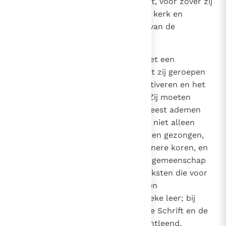
geschikt kunnen worden gemaakt, voor zover zij
passen bij de waardigheid van de kerk en
werkelijk bijdragen tot stichting van de
gelovigen.
121
De musici moeten bezield zijn met een
christelijke geest en beseffen, dat zij geroepen
zijn om de gewijde muziek te cultiveren en het
erfgoed ervan te vermeerderen. Zij moeten
melodieën componeren, die de geest ademen
van echte gewijde muziek, en die niet alleen
door grotere koren kunnen worden gezongen,
maar ook berekend zijn voor kleinere koren, en
de actieve deelname van heel de gemeenschap
van de gelovigen verhogen. De teksten die voor
de kerkzang bestemd zijn, moeten
overeenstemmen met de katholieke leer; bij
voorkeur dienen ze aan de Heilige Schrift en de
liturgische bronnen te worden ontleend.