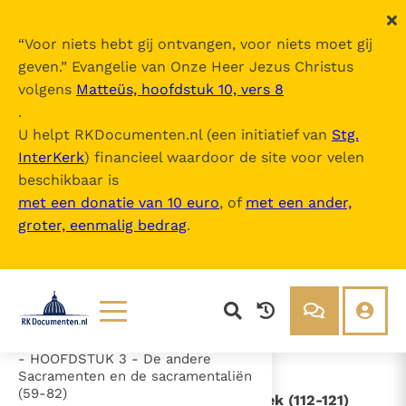
“
Voor niets hebt gij ontvangen, voor niets moet gij
geven.
” Evangelie van Onze Heer Jezus Christus
volgens
Matteüs, hoofdstuk 10, vers 8
Sacrosanctum Concilium
.
U helpt RKDocumenten.nl (een initiatief van
Stg.
InterKerk
) financieel waardoor de site voor velen
Inhoudsopgave
beschikbaar is
uitklappen
met een donatie van 10 euro
, of
met een ander,
groter, eenmalig bedrag
.
- Inleiding (1-4)
- HOOFDSTUK 1 - Algemene
beginselen voor de vernieuwing en
de bevordering van de Heilige
Liturgie (5-46)
- HOOFDSTUK 2 - Het hoogheilig
mysterie van de Eucharistie (47-58)
Lezen
Over ons
- HOOFDSTUK 3 - De andere
Sacramenten en de sacramentaliën
Documenten
Over RK Documenten
(59-82)
- HOOFDSTUK 6 - De gewijde muziek (112-121)
Bijbel
Meedoen