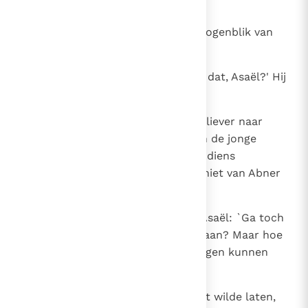
een wilde gazel.
19
Hij zette Abner na en week geen ogenblik van
hem.
20
Abner keek om en vroeg: `Ben jij dat, Asaël?' Hij
antwoordde: `Jazeker.'
21
Daarop riep Abner hem toe: `Ga liever naar
rechts of naar links, grijp een van de jonge
mannen en maak je meester van diens
wapenrusting.' Maar Asaël wilde niet van Abner
wijken.
22
Daarom zei Abner nog eens tot Asaël: `Ga toch
van me weg! Of moet ik je neerslaan? Maar hoe
zou ik dan je broer Joab onder ogen kunnen
komen?'
23
Toen Asaël hem nog niet met rust wilde laten,