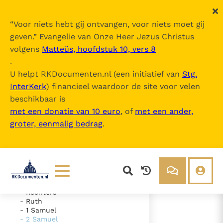
“
Voor niets hebt gij ontvangen, voor niets moet gij
geven.
” Evangelie van Onze Heer Jezus Christus
volgens
Matteüs, hoofdstuk 10, vers 8
De Bijbel
.
U helpt RKDocumenten.nl (een initiatief van
Stg.
InterKerk
) financieel waardoor de site voor velen
Inhoudsopgave
beschikbaar is
uitklappen
met een donatie van 10 euro
, of
met een ander,
groter, eenmalig bedrag
.
- Oude Testament
- Genesis
- Exodus
- Leviticus
- Numeri
- Deuteronomium
- Jozua
Lezen
Over ons
- Rechters
- Ruth
Documenten
Over RK Documenten
- 1 Samuel
- 2 Samuel
- Hoofdstuk 2
Bijbel
Meedoen