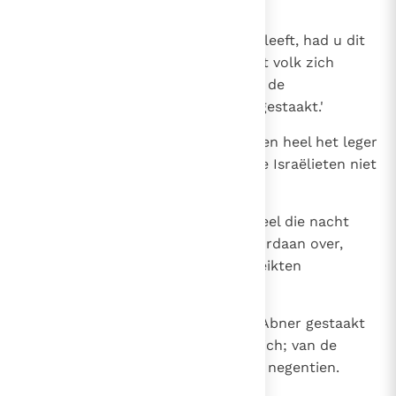
zijn broeders te staken?'
27
Joab antwoordde: `Zowaar God leeft, had u dit
maar eerder gezegd! Dan had het volk zich
vanmorgen al teruggetrokken en de
achtervolging van zijn broeders gestaakt.'
28
Toen liet Joab de bazuin blazen en heel het leger
maakte halt; het achtervolgde de Israëlieten niet
langer en staakte de strijd.
29
Abner en zijn mannen trokken heel die nacht
lang door de Araba, staken de Jordaan over,
volgden het gehele ravijn en bereikten
Machanaim.
30
Toen Joab de achtervolging van Abner gestaakt
had, verzamelde heel het leger zich; van de
dienaren van David ontbraken er negentien.
Asaël niet meegerekend.