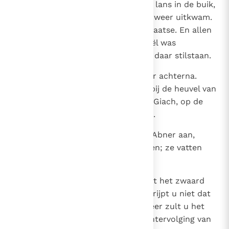
stak Abner hem het eind van zijn lans in de buik,
zodat het er aan de andere kant weer uitkwam.
Asaël stortte neer en stierf ter plaatse. En allen
die bij de plek kwamen waar Asaël was
neergestort en gestorven bleven daar stilstaan.
24
Maar Joab en Abisai gingen Abner achterna.
Tegen zonsondergang waren ze bij de heuvel van
Amma gekomen, ten oosten van Giach, op de
weg naar de woestijn van Gibeon.
25
De Benjaminieten sloten zich bij Abner aan,
zodat ze een strijdmacht vormden; ze vatten
post op de post van de heuvel.
26
Toen riep Abner naar Joab: `Moet het zwaard
dan maar blijven verslinden? Begrijpt u niet dat
dit op een ramp uitloopt? Wanneer zult u het
leger eindelijk bevel geven de achtervolging van