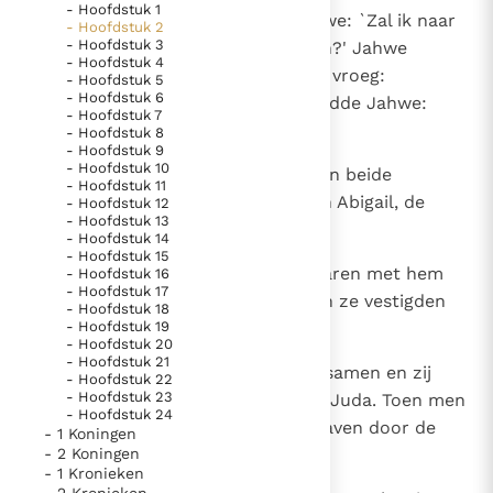
- Hoofdstuk 1
1
Na dit alles vroeg David aan Jahwe: `Zal ik naar
- Hoofdstuk 2
Thema’s
Doneren
- Hoofdstuk 3
een van de steden van Juda gaan?' Jahwe
Berichten
Nieuwsbrief
- Hoofdstuk 4
antwoordde: `Ga.' En toen David vroeg:
- Hoofdstuk 5
Denzinger
Gebruiksvoorwaarden
- Hoofdstuk 6
`Waarheen zal ik gaan?' antwoordde Jahwe:
- Hoofdstuk 7
`Naar Hebron.'
- Hoofdstuk 8
- Hoofdstuk 9
Nieuwste Documenten
- Hoofdstuk 10
2
Daar ging David dus heen met zijn beide
- Hoofdstuk 11
5. Het gebed van de Kerk
vrouwen, Achinoam uit Jizreël en Abigail, de
- Hoofdstuk 12
In Christus wordt onze honger vervuld
- Hoofdstuk 13
vrouw van Nazabal, uit Karmel.
- Hoofdstuk 14
Leer de kostbare parel van Gods koninkrijk te
- Hoofdstuk 15
3
Hij liet de mannen die bij hem waren met hem
- Hoofdstuk 16
herkennen
Gods Koninkrijk groeit stilletjes door liefde, niet door
- Hoofdstuk 17
meegaan, ieder met zijn gezin, en ze vestigden
- Hoofdstuk 18
dwang
De mystiek. De mystieke verschijnselen en de
- Hoofdstuk 19
zich in de steden van Hebron.
heiligheid
- Hoofdstuk 20
- Hoofdstuk 21
4
Toen kwamen de Judeeërs daar samen en zij
Berichten
- Hoofdstuk 22
- Hoofdstuk 23
zalfden er David tot koning over Juda. Toen men
Het Vaticaan publiceert een nieuwe Latijnse uitgave
- Hoofdstuk 24
David mededeelde: `Saul is begraven door de
- 1 Koningen
van het Romeins martyrologium
Vaticaanse financiële waakhond verliest autonomie
- 2 Koningen
mannen van Jabes in Gilead.'
- 1 Kronieken
Paus spreekt het Wereldvoedselprogramma toe
- 2 Kronieken