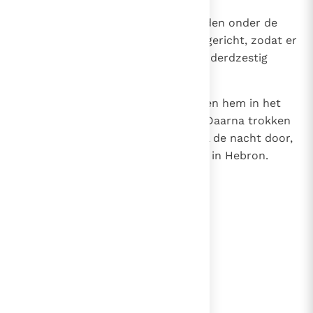
31
Maar de dienaren van David hadden onder de
Benjaminieten een slachting aangericht, zodat er
bij de mannen van Abner driehonderdzestig
doden waren.
32
Ze namen Asaël mee en begroeven hem in het
graf van zijn vader te Betlehem. Daarna trokken
Joab met zijn manschappen heel de nacht door,
en toen het licht werd, waren ze in Hebron.
lees verder