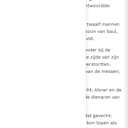
gevecht ten beste geven.' Joab antwoordde:
`Dat is goed.'
15
Ze traden aan en werden geteld: twaalf mannen
van Benjamin en van Isboset, de zoon van Saul,
en twaalf van de dienaren van David.
16
Ieder van hen greep zijn tegenstander bij de
haren en stootte zijn zwaard in de zijde van zijn
tegenstander, zodat ze samen neerstortten.
Daarom heet die plaats het Veld van de messen;
ze ligt bij Gibeon.
17
Daarop ontstond een hevig gevecht; Abner en de
mannen van Israël werden door de dienaren van
David verslagen.
18
Drie zonen van Seruja waren bij dat gevecht:
Joab, Abisai en Asaël. Deze Asaël kon lopen als