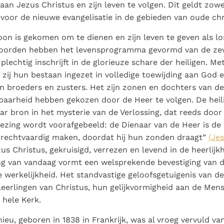
an Jezus Christus en zijn leven te volgen. Dit geldt zowe
 voor de nieuwe evangelisatie in de gebieden van oude chris
n is gekomen om te dienen en zijn leven te geven als los
oorden hebben het levensprogramma gevormd van de zeve
lechtig inschrijft in de glorieuze schare der heiligen. Me
ij hun bestaan ingezet in volledige toewijding aan God 
n broeders en zusters. Het zijn zonen en dochters van de
baarheid hebben gekozen door de Heer te volgen. De heili
haar bron in het mysterie van de Verlossing, dat reeds door
Lezing wordt voorafgebeeld: de Dienaar van de Heer is de
n rechtvaardig maken, doordat hij hun zonden draagt”
(Jes
us Christus, gekruisigd, verrezen en levend in de heerlijk
ing van vandaag vormt een welsprekende bevestiging van 
 werkelijkheid. Het standvastige geloofsgetuigenis van d
eerlingen van Christus, hun gelijkvormigheid aan de Mens
 hele Kerk.
ieu, geboren in 1838 in Frankrijk, was al vroeg vervuld van