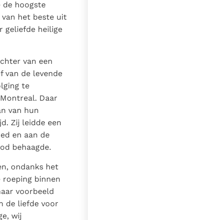
e de hoogste
 van het beste uit
 geliefde heilige
ochter van een
f van de levende
lging te
 Montreal. Daar
aan van hun
d. Zij leidde een
bed en aan de
God behaagde.
en, ondanks het
e roeping binnen
 haar voorbeeld
n de liefde voor
e, wij