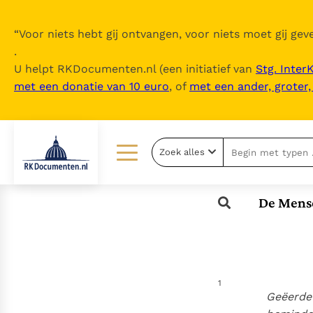
“
Voor niets hebt gij ontvangen, voor niets moet gij geve
.
U helpt RKDocumenten.nl (een initiatief van
Stg. Inter
met een donatie van 10 euro
, of
met een ander, groter
Zoek alles
Lezen
Over ons
De Mense
Documenten
Over RK Documenten
Bijbel
Meedoen
Thema’s
Doneren
1
Berichten
Nieuwsbrief
Geëerde