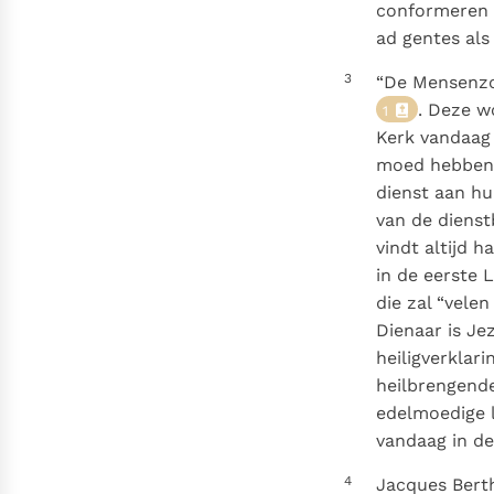
conformeren a
ad gentes als
3
“De Mensenzoo
. Deze w
1
Kerk vandaag p
moed hebben z
dienst aan hu
van de dienst
vindt altijd 
in de eerste 
die zal “vele
Dienaar is Jez
heiligverklar
heilbrengende
edelmoedige l
vandaag in de
4
Jacques Berth