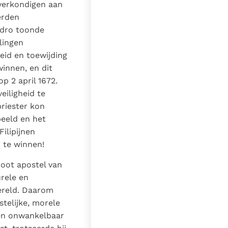
 verkondigen aan
erden
edro toonde
rlingen
eid en toewijding
winnen, en dit
p 2 april 1672.
eiligheid te
priester kon
beeld en het
ilipijnen
 te winnen!
root apostel van
urele en
ereld. Daarom
stelijke, morele
een onwankelbaar