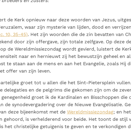
broeders en zusters:
Paus Leo XIV in Pavia: "De
koninkrijk te
toe
groeit stilletjes door
stad is zowel een gave
herkennen
De mystiek. De
liefde, niet door
als een taak"
mystieke
ert de Kerk opnieuw naar deze woorden van Jezus, uitges
dwang
verschijnselen en de
eruzalem, waar zijn mysterie van lijden, dood en verrijze
heiligheid
c. 10, 35-45)
. Het zijn woorden die de zin bevatten van Ch
ekend door zijn offergave, zijn totale zelfgave. Op deze 
op de Wereldmissiezondag wordt gevierd, luistert de Ker
ensiteit naar en hernieuwt zij het bewustzijn geheel en al
nst te staan aan de mens en aan het Evangelie, zoals Hij di
t offer van zijn leven.
hartelijke groet tot u allen die het Sint-Pietersplein vullen
ële delegaties en de pelgrims die gekomen zijn om de zeve
t genegenheid groet ik de Kardinalen en Bisschoppen die
 de synodevergadering over de Nieuwe Evangelisatie. Gel
van deze bijeenkomst met de
Wereldmissiezondag
; en he
n gehoord, is verhelderend voor beide. Het toont de stijl v
is het christelijke getuigenis te geven en te verkondigen d