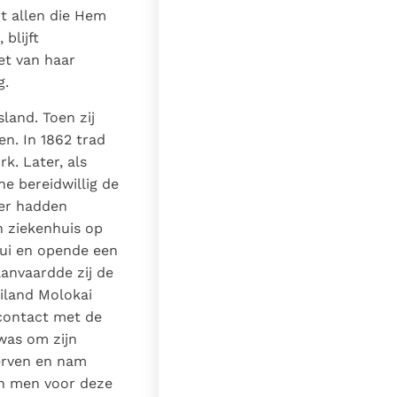
ot allen die Hem
blijft
et van haar
g.
land. Toen zij
en. In 1862 trad
k. Later, als
e bereidwillig de
der hadden
n ziekenhuis op
aui en opende een
aanvaardde zij de
iland Molokai
 contact met de
was om zijn
terven en nam
in men voor deze