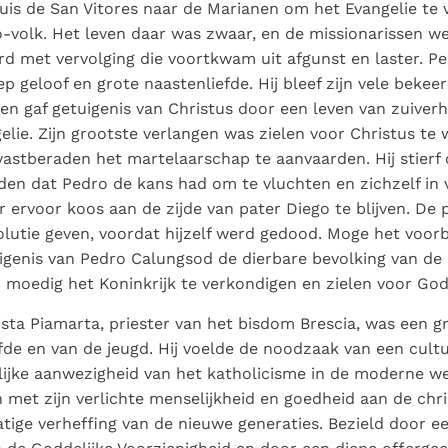
uis de San Vitores naar de Marianen om het Evangelie te
volk. Het leven daar was zwaar, en de missionarissen w
d met vervolging die voortkwam uit afgunst en laster. P
p geloof en grote naastenliefde. Hij bleef zijn vele bekee
en gaf getuigenis van Christus door een leven van zuiverh
elie. Zijn grootste verlangen was zielen voor Christus te 
stberaden het martelaarschap te aanvaarden. Hij stierf o
en dat Pedro de kans had om te vluchten en zichzelf in v
 ervoor koos aan de zijde van pater Diego te blijven. De 
lutie geven, voordat hijzelf werd gedood. Moge het voor
genis van Pedro Calungsod de dierbare bevolking van de F
 moedig het Koninkrijk te verkondigen en zielen voor God
ista Piamarta, priester van het bisdom Brescia, was een g
fde en van de jeugd. Hij voelde de noodzaak van een cult
ijke aanwezigheid van het katholicisme in de moderne w
h met zijn verlichte menselijkheid en goedheid aan de chri
ige verheffing van de nieuwe generaties. Bezield door 