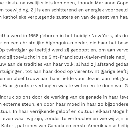
jke ziekte nauwelijks iets kon doen, toonde Marianne Cop
en toewijding. Zij is een schitterend en energiek voorbeeld
an katholieke verplegende zusters en van de geest van haar
itha werd in 1656 geboren in het huidige New York, als d
en een christelijke Algonquin-moeder, die haar het bese
p twintigjarige leeftijd werd zij gedoopt en, om aan vervo
d zij toevlucht in de Sint-Franciscus-Xavier-missie nabij
ouw aan de tradities van haar volk, al had zij afstand ged
rtuigingen, tot aan haar dood op vierentwintigjarige leeftij
en en bleef trouw aan haar liefde voor Jezus, aan het ge
s. Haar grootste verlangen was te weten en te doen wat 
indruk op ons door de werking van de genade in haar lev
 externe steun, en door haar moed in haar zo bijzonder
ltuur. In haar verrijkende geloof en cultuur elkaar! Moge
leven waar wij zijn, zonder te verloochenen wie wij zijn, i
e Kateri, patrones van Canada en eerste Amerikaanse heilig