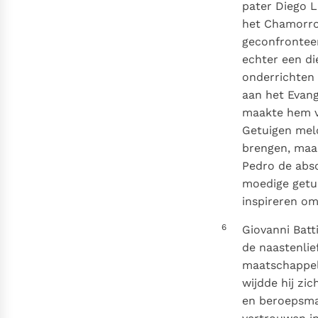
pater Diego L
het Chamorro-
geconfronteer
echter een die
onderrichten 
aan het Evang
maakte hem va
Getuigen meld
brengen, maar
Pedro de abso
moedige getui
inspireren om
6
Giovanni Batt
de naastenlie
maatschappel
wijdde hij zic
en beroepsmat