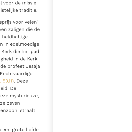
l voor de missie
31-08-2025
telijke traditie.
4840
prijs voor velen”
nl
n zaligen die de
t heldhaftige
en in edelmoedige
 Kerk die het pad
gheid in de Kerk
 de profeet Jesaja
 Rechtvaardige
. 53,11)
. Deze
heid. De
deze mysterieuze,
eze zeven
enzoon, straalt
 een grote liefde