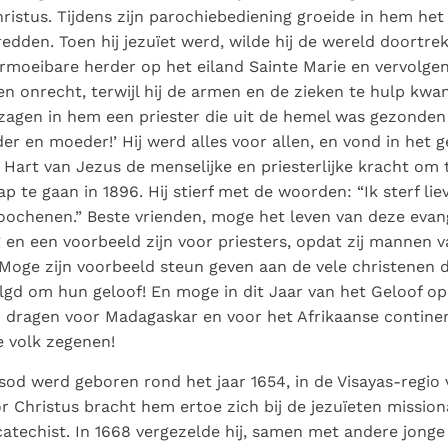
ristus. Tijdens zijn parochiebediening groeide in hem het
redden. Toen hij jezuïet werd, wilde hij de wereld doortre
rmoeibare herder op het eiland Sainte Marie en vervolg
gen onrecht, terwijl hij de armen en de zieken te hulp kwa
zagen in hem een priester die uit de hemel was gezonden 
er en moeder!’ Hij werd alles voor allen, en vond in het 
t Hart van Jezus de menselijke en priesterlijke kracht om 
p te gaan in 1896. Hij stierf met de woorden: “Ik sterf lie
loochenen.” Beste vrienden, moge het leven van deze evan
en een voorbeeld zijn voor priesters, opdat zij mannen
j! Moge zijn voorbeeld steun geven aan de vele christenen 
gd om hun geloof! En moge in dit Jaar van het Geloof op
n dragen voor Madagaskar en voor het Afrikaanse contin
 volk zegenen!
od werd geboren rond het jaar 1654, in de Visayas-regio v
oor Christus bracht hem ertoe zich bij de jezuïeten mission
catechist. In 1668 vergezelde hij, samen met andere jonge