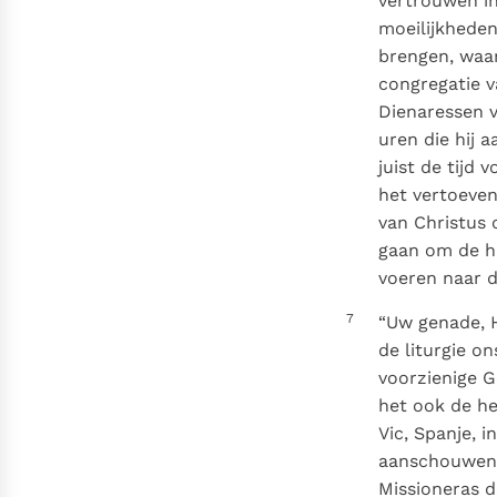
vertrouwen in
moeilijkheden
brengen, waaro
congregatie v
Dienaressen v
uren die hij 
juist de tijd
het vertoeven 
van Christus 
gaan om de ha
voeren naar d
7
“Uw genade, H
de liturgie on
voorzienige G
het ook de he
Vic, Spanje, 
aanschouwen 
Missioneras d