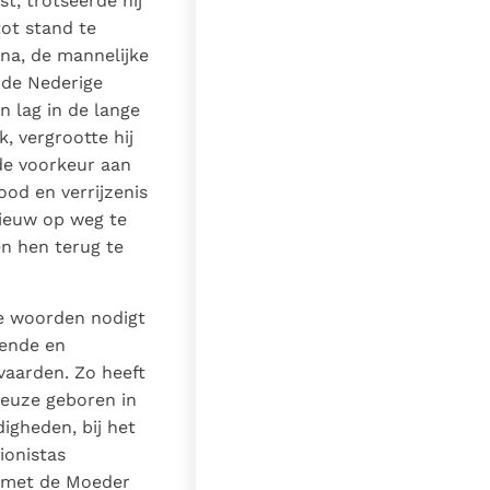
t, trotseerde hij
ot stand te
ana, de mannelijke
 de Nederige
n lag in de lange
, vergrootte hij
 de voorkeur aan
ood en verrijzenis
nieuw op weg te
n hen terug te
ze woorden nodigt
pende en
vaarden. Zo heeft
ieuze geboren in
digheden, bij het
ionistas
n met de Moeder