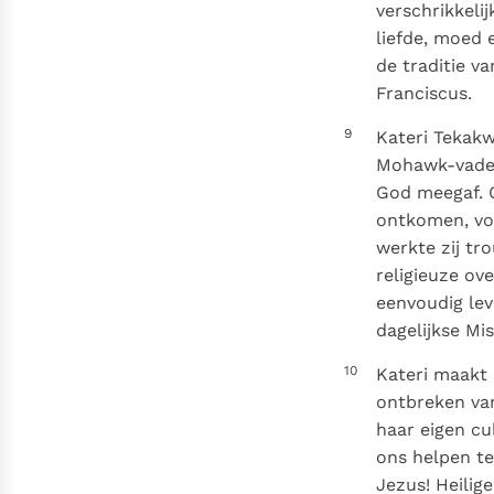
verschrikkeli
liefde, moed 
de traditie v
Franciscus.
9
Kateri Tekakw
Mohawk-vader 
God meegaf. O
ontkomen, von
werkte zij tr
religieuze ove
eenvoudig lev
dagelijkse Mi
10
Kateri maakt 
ontbreken van
haar eigen cu
ons helpen te 
Jezus! Heilig