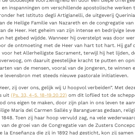
 de Goddelijke Voorzienigheid en door een diepe offergees
 en inspanningen om verschillende apostolische werken t
nder het Istituto degli Artigianelli, de uitgeverij Querini
an de Heilige Familie van Nazareth en de congregatie van
an de Heer. Het geheim van zijn intense en bedrijvige leve
aan het gebed wijdde. Wanneer hij overstelpt was door werk
 voor de ontmoeting met de Heer van hart tot hart. Hij gaf
voor het Allerheiligste Sacrament, terwijl hij het lijden, d
overwoog, om daaruit geestelijke kracht te putten en op
rten van de mensen, vooral van de jongeren, te winnen e
e levensbron met steeds nieuwe pastorale initiatieven.
eer, zij over ons, gelijk wij U hoopvol verbeiden”. Met de
s uit
(Ps. 33, 4-5. 18-19.20.22)
om dit loflied tot de schep
od ons eigen te maken, door zijn plan in ons leven te aan
ilige María del Carmen Sallés y Barangueras gedaan, relig
in 1848. Toen zij haar hoop vervuld zag, na vele wederwaar
van de groei van de Congregatie van de Zusters Concepc
e la Enseñanza die zij in 1892 had gesticht, kon zij same