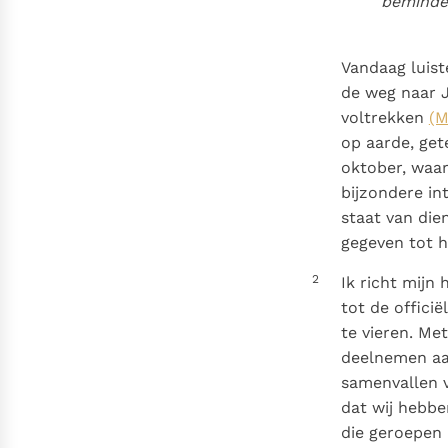
beminde 
Denzinger
Gebruiksvoorwaarden
Vandaag luist
de weg naar J
voltrekken
(M
op aarde, get
oktober, waar
bijzondere int
staat van die
gegeven tot he
2
Ik richt mijn 
tot de offici
te vieren. Me
deelnemen aan
samenvallen 
dat wij hebbe
die geroepen 