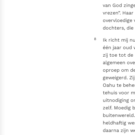
van God zinge
vrezen”. Haar
overvloedige 
dochters, die
8
Ik richt mij 
één jaar oud 
zij toe tot d
algemeen ove
oproep om de
geweigerd. Zi
Oahu te beher
tehuis voor m
uitnodiging o
zelf. Moedig 
buitenwereld.
heldhaftig we
daarna zijn w