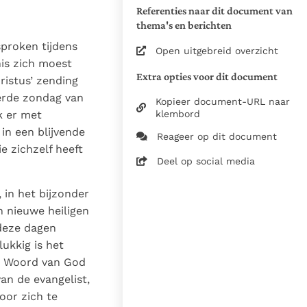
Tekakwitha, Anne Schäfer
Referenties naar dit document van
29e zondag door het jaar,
thema's en berichten
Jaar B
proken tijdens
Open uitgebreid overzicht
Paus Benedictus XVI
nis zich moest
Extra opties voor dit document
ristus’ zending
21 oktober 2012
derde zondag van
Kopieer document-URL naar
Pauselijke geschriften -
klembord
k er met
Homilieën
 in een blijvende
Reageer op dit document
2012, Libreria Editrice
e zichzelf heeft
Deel op social media
Vaticana / Stg. InterKerk /
Nederlandse
Bisschoppenconferentie
, in het bijzonder
n nieuwe heiligen
Vert. uit het Italiaans
 deze dagen
Bron
ukkig is het
Zie de gebruiksvoorwaarden
t Woord van God
van de documenten
an de evangelist,
21 oktober 2012
oor zich te
Dr. W.J.G.A. Veth pr.