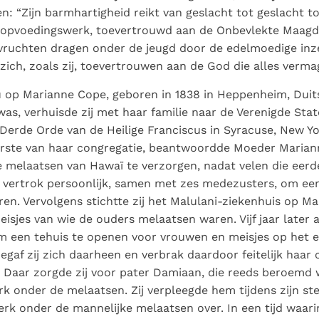
n: “Zijn barmhartigheid reikt van geslacht tot geslacht t
 opvoedingswerk, toevertrouwd aan de Onbevlekte Maagd, 
vruchten dragen onder de jeugd door de edelmoedige inz
 zich, zoals zij, toevertrouwen aan de God die alles verma
nu op Marianne Cope, geboren in 1838 in Heppenheim, Duits
was, verhuisde zij met haar familie naar de Verenigde Stat
e Derde Orde van de Heilige Franciscus in Syracuse, New Yor
rste van haar congregatie, beantwoordde Moeder Mariann
 melaatsen van Hawaï te verzorgen, nadat velen die eer
j vertrok persoonlijk, samen met zes medezusters, om ee
en. Vervolgens stichtte zij het Malulani-ziekenhuis op M
eisjes van wie de ouders melaatsen waren. Vijf jaar later 
m een tehuis te openen voor vrouwen en meisjes op het e
begaf zij zich daarheen en verbrak daardoor feitelijk haar
 Daar zorgde zij voor pater Damiaan, die reeds beroemd 
rk onder de melaatsen. Zij verpleegde hem tijdens zijn s
erk onder de mannelijke melaatsen over. In een tijd waar