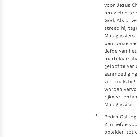
voor Jezus Ch
om zielen te 
God. Als onve
streed hij te
Malagassiërs 
bent onze vad
liefde van he
martelaarscha
geloof te ver
aanmoediging 
zijn zoals hi
worden vervol
rijke vruchte
Malagassische
5
Pedro Calungs
Zijn liefde v
opleiden tot 