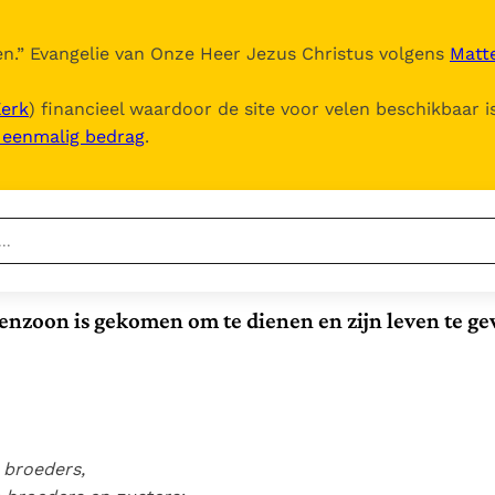
n.
” Evangelie van Onze Heer Jezus Christus volgens
Matte
Kerk
) financieel waardoor de site voor velen beschikbaar i
, eenmalig bedrag
.
Nieuwste
Berichten
nzoon is gekomen om te dienen en zijn leven te ge
Documenten
Paus naar Pavia om o.a. H.
losprijs voor de menigte (vgl. Mc 10,45)
Augustinus te eren
5. Het gebed van de
Het Vaticaan publiceert
Kerk
een nieuwe Latijnse
In Christus wordt
Vaticaanse financiële
uitgave van het Romeins
onze honger vervuld
waakhond verliest
Leer de kostbare
martyrologium
Paus spreekt het
 broeders,
autonomie
parel van Gods
Wereldvoedselprogramma
Gods Koninkrijk