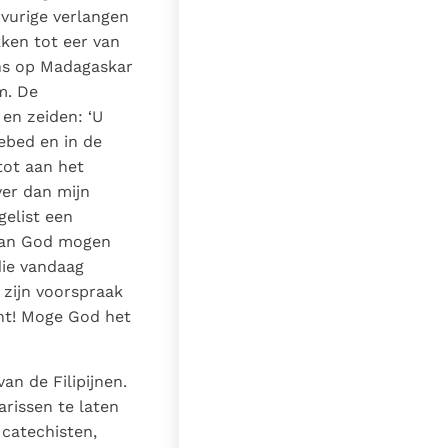
 vurige verlangen
kken tot eer van
ens op Madagaskar
m. De
en zeiden: ‘U
gebed en in de
tot aan het
ver dan mijn
gelist een
 van God mogen
die vandaag
 zijn voorspraak
ent! Moge God het
an de Filipijnen.
arissen te laten
 catechisten,