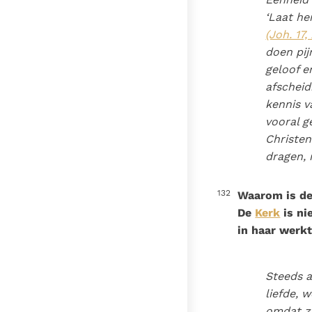
‘Laat he
(Joh. 17, 
doen pij
geloof e
afscheid
kennis v
vooral g
Christen
dragen, 
132
Waarom is de
De
Kerk
is ni
in haar werkt
Steeds a
liefde,
omdat z