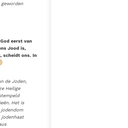
uw geworden
 God eerst van
ens Jood is,
 scheidt ons. In
van de Joden,
e Heilige
estempeld
eën. Het is
t jodendom
 jodenhaat
aus