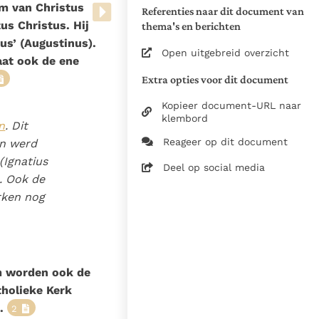
de Nederlandse vertaling)
am van Christus
Referenties naar dit document van
us Christus. Hij
thema's en berichten
Zie de gebruiksvoorwaarden
us’ (Augustinus).
van de documenten
Open uitgebreid overzicht
aat ook de ene
2013
Extra opties voor dit document
Uitgeverij Lannoo
Kopieer document-URL naar
http://www.lannoo.be/youcat
klembord
n
. Dit
10-12-2025
Reageer op dit document
en werd
4005
 (Ignatius
Deel op social media
nl
. Ook de
rken nog
m worden ook de
tholieke Kerk
.
2