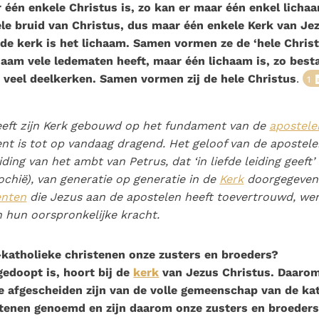
Paus in Pavia: St.
 één enkele Christus is, zo kan er maar één enkel licha
als een taak"
Augustinus toont ons de
ele bruid van Christus, dus maar één enkele Kerk van Jez
noodzaak om "naar het
 de kerk is het lichaam. Samen vormen ze de ‘hele Christ
innerlijk" toe te keren.
haam vele ledematen heeft, maar één lichaam is, zo best
t veel deelkerken. Samen vormen zij de hele Christus
.
1
eeft zijn Kerk gebouwd op het fundament van de
apostele
t is tot op vandaag dragend. Het geloof van de apostel
iding van het ambt van Petrus, dat ‘in liefde leiding geeft’
ochië), van generatie op generatie in de
Kerk
doorgegeven
nten
die Jezus aan de apostelen heeft toevertrouwd, we
n hun oorspronkelijke kracht.
-katholieke christenen onze zusters en broeders?
gedoopt is, hoort bij de
kerk
van Jezus Christus. Daaro
e afgescheiden zijn van de volle gemeenschap van de ka
stenen genoemd en zijn daarom onze zusters en broeders