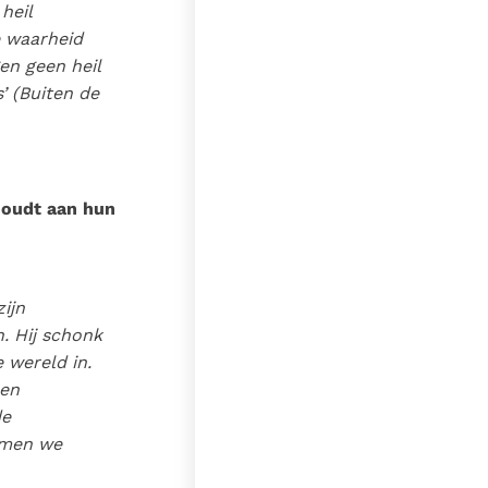
heil
e waarheid
en geen heil
s
’ (Buiten de
houdt aan hun
ijn
. Hij schonk
 wereld in.
 en
de
oemen we