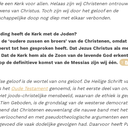
de een Kerk voor
allen
. Helaas zijn wij Christenen ontro
wens van Christus. Toch zijn wij door het geloof en de
chappelijke doop nog diep met elkaar verbonden.
ding heeft de Kerk met de Joden?
n de ‘oudere zussen en broers’ van de Christenen, omdat
eerst tot hen gesproken heeft. Dat Jezus Christus als m
 Dat de Kerk hem als de Zoon van de levende God erkent,
op de definitieve komst van de Messias zijn wij één.
7
se geloof is de wortel van ons geloof. De Heilige Schrift 
s het
Oude Testament
genoemd, is het eerste deel van onz
 Het joods-christelijke mensbeeld, waarvan de ethiek is g
Tien Geboden, is de grondslag van de westerse democrati
end dat Christenen eeuwenlang die nauwe band met he
verloochend en met pseudotheologische argumenten een
evoed die vaak dodelijke gevolgen had. Daarvoor heeft P