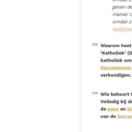
geven de
manier d
omdat z
heilighei
133
Waarom heet 
‘Katholiek’ (G
katholiek om
Sacramenten
verkondigen;
134
Wie behoort 
Volledig bij
de
paus
en
b
van de
Sacra