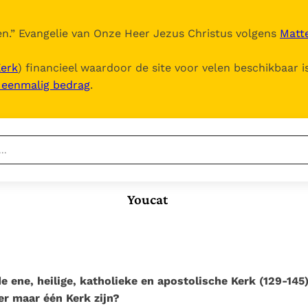
n.
” Evangelie van Onze Heer Jezus Christus volgens
Matte
Kerk
) financieel waardoor de site voor velen beschikbaar i
, eenmalig bedrag
.
Nieuwste
Berichten
Youcat
Documenten
Het Vaticaan publiceert
een nieuwe Latijnse
Vaticaanse financiële
uitgave van het Romeins
waakhond verliest
martyrologium
Paus spreekt het
autonomie
Wereldvoedselprogramma
de ene, heilige, katholieke en apostolische Kerk (129-145
Paus Leo XIV in Pavia: "De
toe
r maar één Kerk zijn?
stad is zowel een gave