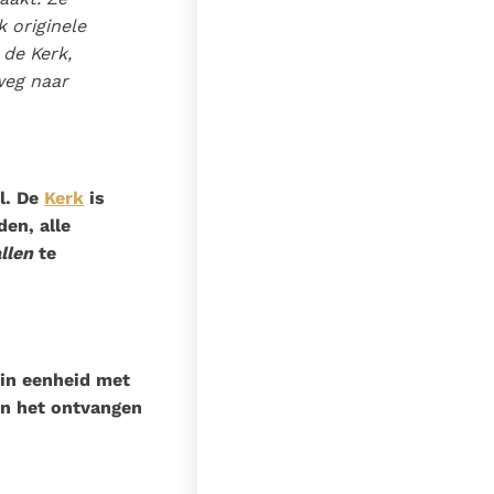
k originele
 de Kerk,
weg naar
el. De
Kerk
is
den, alle
allen
te
 in eenheid met
en het ontvangen