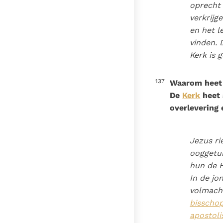
oprecht 
verkrijg
en het l
vinden. 
Kerk is g
137
Waarom heet 
De
Kerk
heet 
overlevering 
Jezus r
ooggetui
hun de H
In de jo
volmacht
bisscho
apostoli