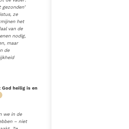
bt gezonden’
stus, ze
rmijnen het
aal van de
kenen nodig,
en, maar
an de
ijkheid
 God heilig is en
n we in de
hebben – niet
aakt. Ze