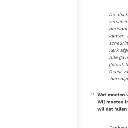
De afsch
vervalsi
bereidhe
kanten. 
scheurin
Kerk af
Alle gav
geloof, 
Geest va
‘herenig
131
Wat moeten w
Wij moeten in
wil dat ‘allen
Eenheid 