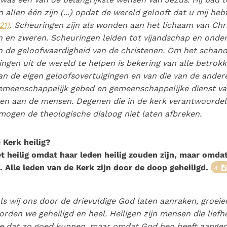
n allen één zijn (...) opdat de wereld gelooft dat u mij he
21)
. Scheuringen zijn als wonden aan het lichaam van Chri
n en zweren. Scheuringen leiden tot vijandschap en onde
n de geloofwaardigheid van de christenen. Om het schand
ingen uit de wereld te helpen is bekering van alle betrok
an de eigen geloofsovertuigingen en van die van de ander
emeenschappelijk gebed en gemeenschappelijke dienst v
en aan de mensen. Degenen die in de kerk verantwoordel
mogen de theologische dialoog niet laten afbreken.
 Kerk heilig?
et heilig omdat haar leden heilig zouden zijn, maar omdat
. Alle leden van de Kerk zijn door de doop geheiligd.
4
ls wij ons door de drievuldige God laten aanraken, groeie
 worden we
geheiligd
en heel. Heiligen zijn mensen die lief
e dat zo goed kunnen, maar omdat God hen heeft aanger