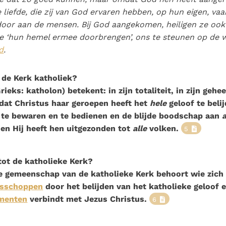
 liefde, die zij van God ervaren hebben, op hun eigen, vaa
oor aan de mensen. Bij God aangekomen, heiligen ze ook
e ‘hun hemel ermee doorbrengen’, ons te steunen op de 
d
.
de Kerk katholiek?
rieks: katholon) betekent: in zijn totaliteit, in zijn gehe
dat Christus haar geroepen heeft het
hele
geloof te belij
te bewaren en te bedienen en de blijde boodschap aan
 en Hij heeft hen uitgezonden tot
alle
volken.
5
tot de katholieke Kerk?
 de gemeenschap van de katholieke Kerk behoort wie zich
isschoppen
door het belijden van het katholieke geloof 
menten
verbindt met Jezus Christus.
6