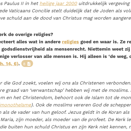
 Paulus II in het
heilige jaar 2000
uitdrukkelijk vergeving
de Vaticaans Concilie stelt duidelijk dat de Joden als vo
eve schuld aan de dood van Christus mag worden aangere
erk de overige religies?
cteert alles wat in andere
religies
goed en waar is. Ze r
 godsdienstvrijheid als mensenrecht. Niettemin weet zij
nige verlosser van alle mensen is. Hij alleen is ‘de weg,
h. 14, 6)
.
8
r die God zoekt, voelen wij ons als Christenen verbonden
re graad van ‘verwantschap’ hebben wij met de moslims. 
m en het Christendom, behoort ook de Islam tot de mon
monotheïsme
). Ook de moslims vereren God de schepper
als de vader van hun geloof. Jezus geldt in de Koran als
 Maria, zijn moeder, als moeder van de profeet. De Kerk le
ie buiten hun schuld Christus en zijn Kerk niet kennen,