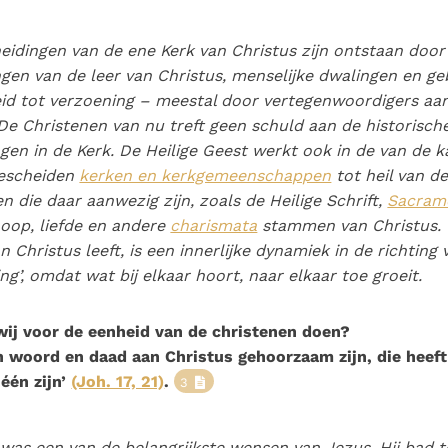
eidingen van de ene Kerk van Christus zijn ontstaan door
ngen van de leer van Christus, menselijke dwalingen en g
id tot verzoening – meestal door vertegenwoordigers aa
De Christenen van nu treft geen schuld aan de historisch
gen in de Kerk. De Heilige Geest werkt ook in de van de k
gescheiden
kerken en kerkgemeenschappen
tot heil van d
en die daar aanwezig zijn, zoals de Heilige Schrift,
Sacram
hoop, liefde en andere
charismata
stammen van Christus.
n Christus leeft, is een innerlijke dynamiek in de richting 
ing’, omdat wat bij elkaar hoort, naar elkaar toe groeit.
ij voor de eenheid van de christenen doen?
 woord en daad aan Christus gehoorzaam zijn, die heeft
 één zijn’
(Joh. 17, 21)
.
3
was een van de belangrijkste wensen van Jezus. Hij bad t