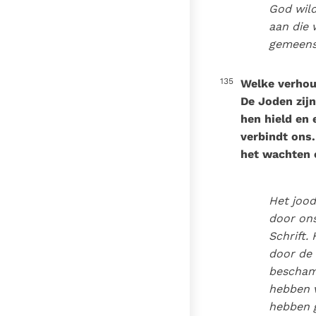
God wil
aan die 
gemeens
135
Welke verhou
De Joden zij
hen hield en 
verbindt ons.
het wachten 
Het jood
door on
Schrift.
door de 
bescham
hebben 
hebben g