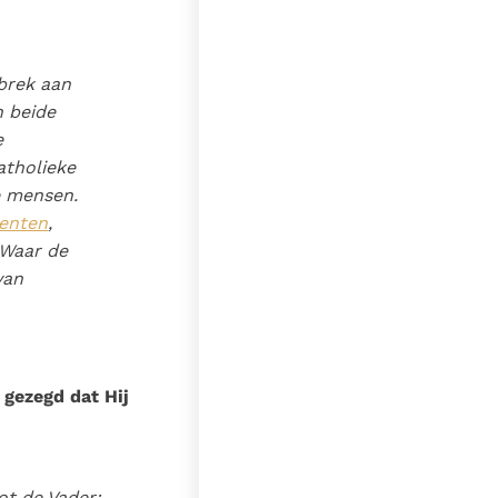
ebrek aan
n beide
e
atholieke
e mensen.
enten
,
 Waar de
van
 gezegd dat Hij
ot de Vader: