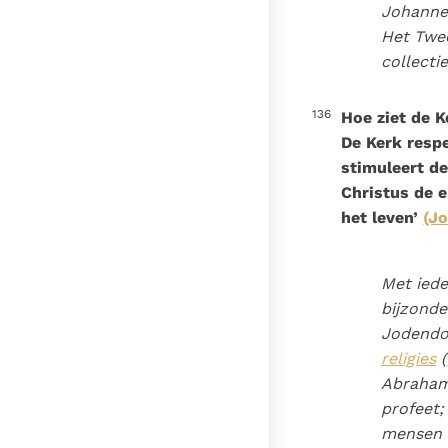
Johannes
Het Twee
collecti
136
Hoe ziet de K
De Kerk respe
stimuleert de
Christus de e
het leven’
(Jo
Met iede
bijzonde
Jodendo
religies
(
Abraham 
profeet;
mensen d