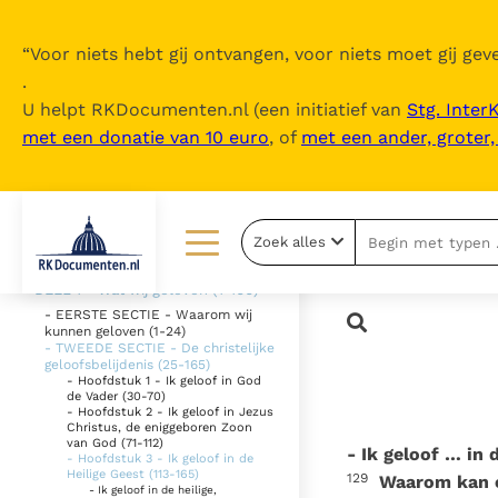
“
Voor niets hebt gij ontvangen, voor niets moet gij geve
.
U helpt RKDocumenten.nl (een initiatief van
Stg. Inter
met een donatie van 10 euro
, of
met een ander, groter
Inhoudsopgave
uitklappen
- Inhoud
Zoek alles
- Woord vooraf
Lezen
Over ons
- DEEL 1 - Wat wij geloven (1-166)
- EERSTE SECTIE - Waarom wij
kunnen geloven (1-24)
Documenten
Over RK Documenten
- TWEEDE SECTIE - De christelijke
geloofsbelijdenis (25-165)
Bijbel
Meedoen
- Hoofdstuk 1 - Ik geloof in God
de Vader (30-70)
- Hoofdstuk 2 - Ik geloof in Jezus
Thema’s
Doneren
Christus, de eniggeboren Zoon
van God (71-112)
- Ik geloof … in 
- Hoofdstuk 3 - Ik geloof in de
Berichten
Nieuwsbrief
Heilige Geest (113-165)
129
Waarom kan e
- Ik geloof in de heilige,