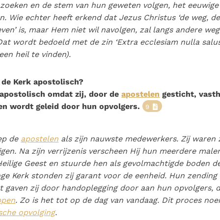
zoeken en de stem van hun geweten volgen, het eeuwige 
en. Wie echter heeft erkend dat Jezus Christus ‘de weg, d
even’ is, maar Hem niet wil navolgen, zal langs andere weg
Dat wordt bedoeld met de zin ‘
Extra ecclesiam nulla salu
een heil te vinden).
de Kerk apostolisch?
apostolisch omdat zij, door de
apostelen
gesticht, vast
en wordt geleid door hun opvolgers.
9
iep de
apostelen
als zijn nauwste medewerkers. Zij waren z
gen. Na zijn verrijzenis verscheen Hij hun meerdere malen
eilige Geest en stuurde hen als gevolmachtigde boden de
nge Kerk stonden zij garant voor de eenheid. Hun zending
 gaven zij door handoplegging door aan hun opvolgers, 
ppen
. Zo is het tot op de dag van vandaag. Dit proces n
sche opvolging
.