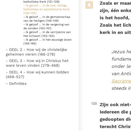
Denzinger
Gebruiksvoorwaarden
katholieke Kerk (121-128)
Zoals er maar
- Ik geloof … in de ene, heilige,
katholieke en apostolische Kerk
zijn, één enk
(129-145)
is het hoofd,
- Ik geloof … in de gemeenschap
van de heiligen (146-149)
Zoals het lic
- Ik geloof … in de vergeving van
de zonden (150-151)
kerk in en ui
- Ik geloof … in de verrijzenis van
het lichaam (152-155)
- Ik geloof … in het eeuwige leven
(156-165)
- DEEL 2 - Hoe wij de christelijke
Jezus h
geheimen vieren (166-278)
fundamen
- DEEL 3 - Hoe wij in Christus het
ware leven vinden (279-468)
onder le
- DEEL 4 - Hoe wij kunnen bidden
van Anti
(469-527)
Sacrame
- Definities
steeds i
130
Zijn ook niet
Iedereen die 
gedoopten di
terecht Chri