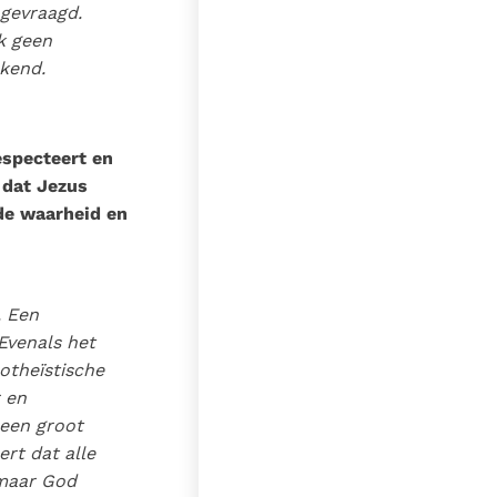
 gevraagd.
lk geen
kend.
especteert en
 dat Jezus
 de waarheid en
. Een
Evenals het
otheïstische
 en
 een groot
ert dat alle
 maar God