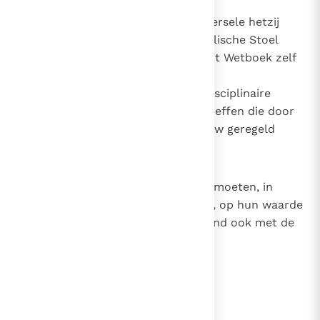
voorzien wordt;
alle strafwetten, hetzij universele hetzij
particuliere door de Apostolische Stoel
uitgevaardigd, tenzij ze in dit Wetboek zelf
opgenomen worden;
ook de overige universele disciplinaire
wetten die een materie betreffen die door
dit Wetboek volledig opnieuw geregeld
wordt.
§ 2 De canones van dit Wetboek moeten, in
zover deze oud recht weergeven, op hun waarde
geschat worden, rekening houdend ook met de
canonieke traditie.
lees verder