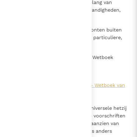
oordeel van de Ordinaris, naar gelang van
plaatselijke en persoonlijke omstandigheden,
niet verwijderd kunnen worden.
§ 2 Tot op heden geldende gewoonten buiten
het recht, hetzij universele hetzij particuliere,
worden gehandhaafd.
6
§ 1 Bij van kracht worden van dit Wetboek
worden opgeheven:
het
Codex Iuris Canonici (1917) - Wetboek van
Canoniek Recht
, afgekondigd in 1917;
ook andere wetten, hetzij universele hetzij
particuliere, in strijd met de voorschriften
van dit Wetboek, tenzij ten aanzien van
particuliere uitdrukkelijk iets anders