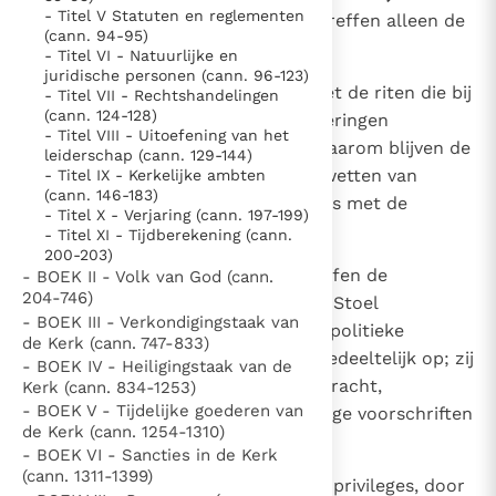
- Titel V Statuten en reglementen
1
De canones van dit Wetboek betreffen alleen de
Thema’s
Doneren
(cann. 94-95)
Latijnse Kerk.
- Titel VI - Natuurlijke en
Berichten
Nieuwsbrief
juridische personen (cann. 96-123)
2
Het Wetboek bepaalt meestal niet de riten die bij
Denzinger
Gebruiksvoorwaarden
- Titel VII - Rechtshandelingen
(cann. 124-128)
het voltrekken van liturgische vieringen
- Titel VIII - Uitoefening van het
onderhouden moeten worden, daarom blijven de
Nieuwste Documenten
leiderschap (cann. 129-144)
tot nu toe geldende liturgische wetten van
- Titel IX - Kerkelijke ambten
5. Het gebed van de Kerk
(cann. 146-183)
kracht, tenzij een ervan in strijd is met de
- Titel X - Verjaring (cann. 197-199)
In Christus wordt onze honger vervuld
canones van het Wetboek.
- Titel XI - Tijdberekening (cann.
Leer de kostbare parel van Gods koninkrijk te
200-203)
3
De canones van het Wetboek heffen de
- BOEK II - Volk van God (cann.
herkennen
Gods Koninkrijk groeit stilletjes door liefde, niet door
204-746)
verdragen, door de Apostolische Stoel
dwang
De mystiek. De mystieke verschijnselen en de
- BOEK III - Verkondigingstaak van
aangegaan met naties of andere politieke
de Kerk (cann. 747-833)
heiligheid
gemeenschappen, geheel noch gedeeltelijk op; zij
- BOEK IV - Heiligingstaak van de
Berichten
blijven derhalve evenals nu van kracht,
Kerk (cann. 834-1253)
- BOEK V - Tijdelijke goederen van
Het Vaticaan publiceert een nieuwe Latijnse uitgave
niettegenstaande daarmee strijdige voorschriften
de Kerk (cann. 1254-1310)
van het Romeins martyrologium
van dit Wetboek.
Vaticaanse financiële waakhond verliest autonomie
- BOEK VI - Sancties in de Kerk
(cann. 1311-1399)
Paus spreekt het Wereldvoedselprogramma toe
4
Verworven rechten, en eveneens privileges, door