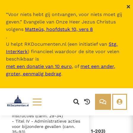
“
Voor niets hebt gij ontvangen, voor niets moet gij
geven.
” Evangelie van Onze Heer Jezus Christus
volgens
Matteüs, hoofdstuk 10, vers 8
Codex van het Canoniek Recht
.
U helpt RKDocumenten.nl (een initiatief van
Stg.
InterKerk
) financieel waardoor de site voor velen
Inhoudsopgave
beschikbaar is
uitklappen
met een donatie van 10 euro
, of
met een ander,
groter, eenmalig bedrag
.
- Inhoud
- BOEK I - Algemene normen
(cann. 1-203)
- Titel I - Kerkelijke wetten (cann.
7-22)
- Titel II - Gewoonte (cann. 23-28)
- Titel III - Algemene decreten en
Lezen
Over ons
instructies (cann. 29-34)
- Titel IV - Administratieve acties
Documenten
Over RK Documenten
voor bijzondere gevallen (cann.
- BOEK I - Algemene normen (cann. 1-203)
35-93)
Bijbel
Meedoen