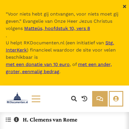
“
Voor niets hebt gij ontvangen, voor niets moet gij
geven.
” Evangelie van Onze Heer Jezus Christus
volgens
Matteüs, hoofdstuk 10, vers 8
.
U helpt RKDocumenten.nl (een initiatief van
Stg.
InterKerk
) financieel waardoor de site voor velen
beschikbaar is
met een donatie van 10 euro
, of
met een ander,
groter, eenmalig bedrag
.
Lezen
Over ons
H. Clemens van Rome
Documenten
Over RK Documenten
Bijbel
Meedoen