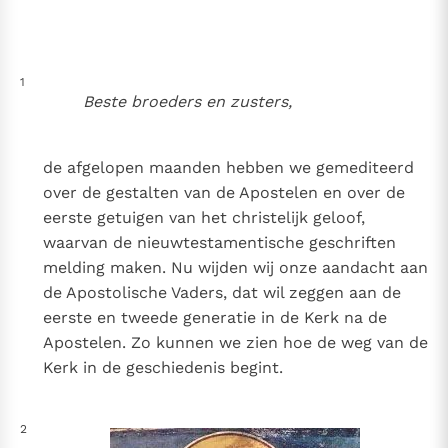
Thema’s
Doneren
Berichten
Nieuwsbrief
1
Denzinger
Gebruiksvoorwaarden
Beste broeders en zusters,
Nieuwste Documenten
de afgelopen maanden hebben we gemediteerd
5. Het gebed van de Kerk
over de gestalten van de Apostelen en over de
In Christus wordt onze honger vervuld
eerste getuigen van het christelijk geloof,
Leer de kostbare parel van Gods koninkrijk te
waarvan de nieuwtestamentische geschriften
herkennen
Gods Koninkrijk groeit stilletjes door liefde, niet door
melding maken. Nu wijden wij onze aandacht aan
dwang
De mystiek. De mystieke verschijnselen en de
de Apostolische Vaders, dat wil zeggen aan de
heiligheid
eerste en tweede generatie in de Kerk na de
Berichten
Apostelen. Zo kunnen we zien hoe de weg van de
Kerk in de geschiedenis begint.
Het Vaticaan publiceert een nieuwe Latijnse uitgave
van het Romeins martyrologium
Vaticaanse financiële waakhond verliest autonomie
2
Paus spreekt het Wereldvoedselprogramma toe