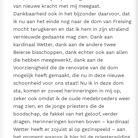
Paus Leo XIV in Pavia: "De stad is zowel een gave als
van nieuwe kracht met mij meegaat.
een taak"
Paus in Pavia: St. Augustinus toont ons de noodzaak om
Dankbaarheid ook in het bijzonder daarvoor, dat
"naar het innerlijk" toe te keren.
ik nu aan het einde nog naar de dom van Freising
mocht terugkeren en dat ik hem in zijn stralend
RK Documenten stelt heel veel belangrijke
vernieuwde gedaante mag zien. Dank aan
kerkelijke documenten van de Rooms
kardinaal Wetter, dank aan de andere twee
Katholieke Kerk in het Nederlands beschikbaar
Beierse bisschoppen, dank echter ook aan allen
en is volledig afhankelijk van donaties.
die hebben meegewerkt, dank aan de
Voorzienigheid die de renovatie van de dom
Ik help mee!
mogelijk heeft gemaakt, die nu in deze nieuwe
schoonheid voor ons staat! Nu ik in deze dom
sta, komen er zoveel herinneringen in mij op,
zeker ook omdat ik de oude medebroeders weer
mag zien, en de jonge priesters die de
boodschap, de fakkel van het geloof, verder
dragen. Herinneringen komen boven – kardinaal
Wetter heeft er zojuist al op gezinspeeld – aan
het moment waarop ik hier bij de priesterwijding