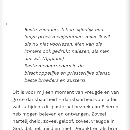
Thema’s
Doneren
Berichten
Nieuwsbrief
1
Denzinger
Gebruiksvoorwaarden
Beste vrienden, ik heb eigenlijk een
lange preek meegenomen, maar ik wil
Nieuwste Documenten
die nu niet voorlezen. Men kan die
5. Het gebed van de Kerk
immers ook gedrukt nalezen, als men
In Christus wordt onze honger vervuld
dat wil. (Applaus)
Beste medebroeders in de
Leer de kostbare parel van Gods koninkrijk te
bisschoppelijke en priesterlijke dienst,
herkennen
Gods Koninkrijk groeit stilletjes door liefde, niet door
beste broeders en zusters!
dwang
De mystiek. De mystieke verschijnselen en de
heiligheid
Dit is voor mij een moment van vreugde en van
Berichten
grote dankbaarheid – dankbaarheid voor alles
wat ik tijdens dit pastoraal bezoek aan Beieren
Het Vaticaan publiceert een nieuwe Latijnse uitgave
heb mogen beleven en ontvangen. Zoveel
van het Romeins martyrologium
Vaticaanse financiële waakhond verliest autonomie
hartelijkheid, zoveel geloof, zoveel vreugde in
Paus spreekt het Wereldvoedselprogramma toe
God, dat het mij diep heeft geraakt en als bron