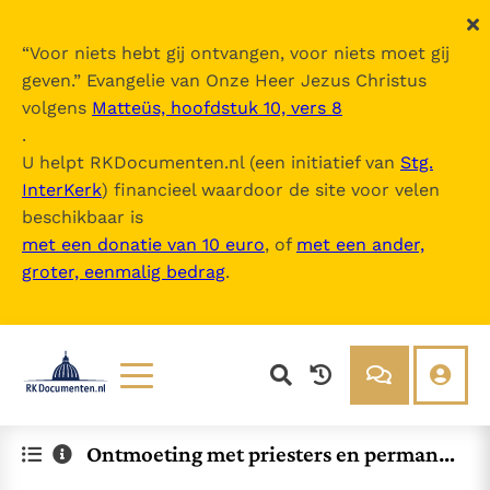
“
Voor niets hebt gij ontvangen, voor niets moet gij
geven.
” Evangelie van Onze Heer Jezus Christus
volgens
Matteüs, hoofdstuk 10, vers 8
.
U helpt RKDocumenten.nl (een initiatief van
Stg.
InterKerk
) financieel waardoor de site voor velen
beschikbaar is
met een donatie van 10 euro
, of
met een ander,
groter, eenmalig bedrag
.
Lezen
Over ons
Ontmoeting met priesters en permane
Documenten
Over RK Documenten
nte diakens van het Bisdom Beieren
Bijbel
Meedoen