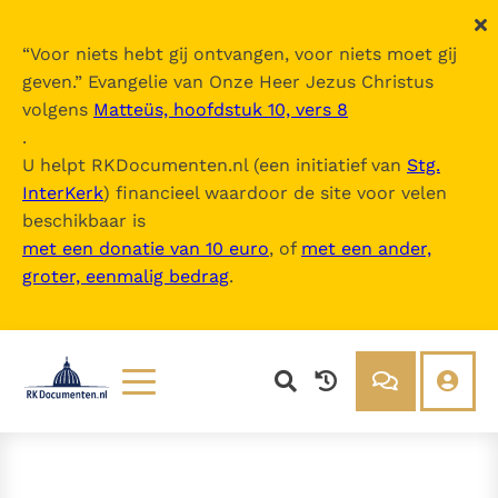
“
Voor niets hebt gij ontvangen, voor niets moet gij
geven.
” Evangelie van Onze Heer Jezus Christus
volgens
Matteüs, hoofdstuk 10, vers 8
.
U helpt RKDocumenten.nl (een initiatief van
Stg.
InterKerk
) financieel waardoor de site voor velen
beschikbaar is
met een donatie van 10 euro
, of
met een ander,
groter, eenmalig bedrag
.
Lezen
Over ons
Documenten
Over RK Documenten
Bijbel
Meedoen