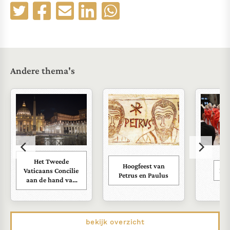
Andere thema's
Het Tweede
Hoogfeest van
Vaticaans Concilie
Kar
Petrus en Paulus
aan de hand van
zijn documenten
bekijk overzicht