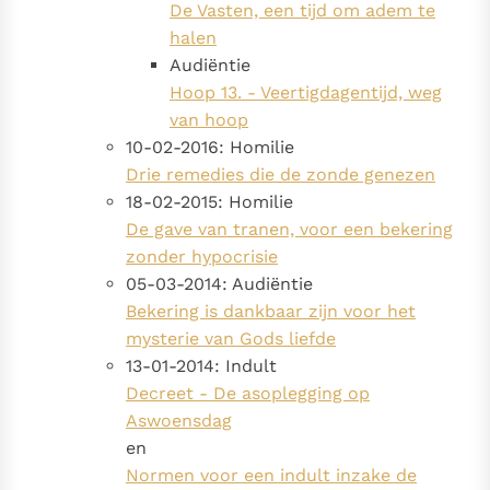
De Vasten, een tijd om adem te
Paus Leo XIV in Pavia: "De stad is zowel een gave als
halen
een taak"
Paus in Pavia: St. Augustinus toont ons de noodzaak om
Audiëntie
"naar het innerlijk" toe te keren.
Hoop 13. - Veertigdagentijd, weg
RK Documenten stelt heel veel belangrijke
van hoop
kerkelijke documenten van de Rooms
10-02-2016: Homilie
Katholieke Kerk in het Nederlands beschikbaar
Drie remedies die de zonde genezen
en is volledig afhankelijk van donaties.
18-02-2015: Homilie
De gave van tranen, voor een bekering
Ik help mee!
zonder hypocrisie
05-03-2014: Audiëntie
Bekering is dankbaar zijn voor het
mysterie van Gods liefde
13-01-2014: Indult
Decreet - De asoplegging op
Aswoensdag
en
Normen voor een indult inzake de