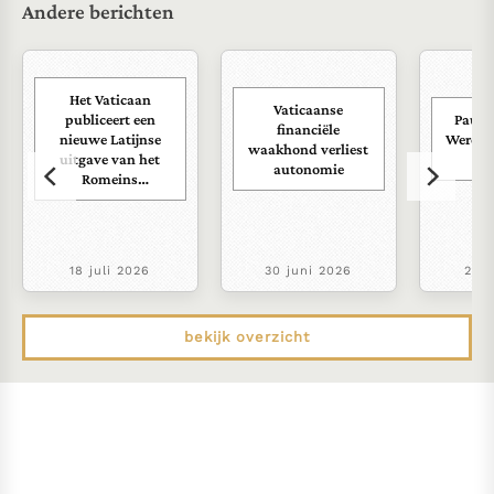
Andere berichten
Het Vaticaan
Vaticaanse
publiceert een
Paus s
financiële
nieuwe Latijnse
Wereld
waakhond verliest
uitgave van het
ra
autonomie
Romeins
martyrologium
18 juli 2026
30 juni 2026
22 j
bekijk overzicht