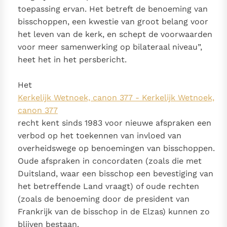
Paus Leo XIV in Pavia: "De stad is zowel een gave als
toepassing ervan. Het betreft de benoeming van
een taak"
bisschoppen, een kwestie van groot belang voor
Paus in Pavia: St. Augustinus toont ons de noodzaak om
het leven van de kerk, en schept de voorwaarden
"naar het innerlijk" toe te keren.
voor meer samenwerking op bilateraal niveau”,
RK Documenten stelt heel veel belangrijke
heet het in het persbericht.
kerkelijke documenten van de Rooms
Katholieke Kerk in het Nederlands beschikbaar
Het
en is volledig afhankelijk van donaties.
Kerkelijk Wetnoek, canon 377 - Kerkelijk Wetnoek,
canon 377
Ik help mee!
recht kent sinds 1983 voor nieuwe afspraken een
verbod op het toekennen van invloed van
overheidswege op benoemingen van bisschoppen.
Oude afspraken in concordaten (zoals die met
Duitsland, waar een bisschop een bevestiging van
het betreffende Land vraagt) of oude rechten
(zoals de benoeming door de president van
Frankrijk van de bisschop in de Elzas) kunnen zo
blijven bestaan.