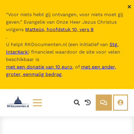
“
Voor niets hebt gij ontvangen, voor niets moet gij
geven.
” Evangelie van Onze Heer Jezus Christus
volgens
Matteüs, hoofdstuk 10, vers 8
.
U helpt RKDocumenten.nl (een initiatief van
Stg.
InterKerk
) financieel waardoor de site voor velen
beschikbaar is
met een donatie van 10 euro
, of
met een ander,
groter, eenmalig bedrag
.
Lezen
Over ons
Documenten
Over RK Documenten
Bijbel
Meedoen