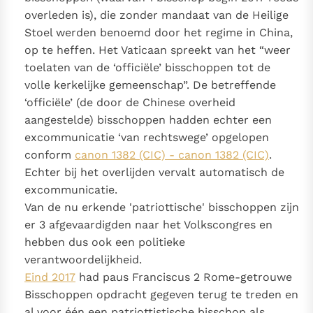
overleden is), die zonder mandaat van de Heilige
Stoel werden benoemd door het regime in China,
op te heffen. Het Vaticaan spreekt van het “weer
toelaten van de ‘officiële’ bisschoppen tot de
volle kerkelijke gemeenschap”. De betreffende
‘officiële’ (de door de Chinese overheid
aangestelde) bisschoppen hadden echter een
excommunicatie ‘van rechtswege’ opgelopen
conform
canon 1382 (CIC) - canon 1382 (CIC)
.
Echter bij het overlijden vervalt automatisch de
excommunicatie.
Van de nu erkende 'patriottische' bisschoppen zijn
er 3 afgevaardigden naar het Volkscongres en
hebben dus ook een politieke
verantwoordelijkheid.
Eind 2017
had paus Franciscus 2 Rome-getrouwe
Bisschoppen opdracht gegeven terug te treden en
al voor één een patriottistische bisschop als