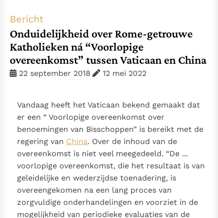
Thema’s
Doneren
Bericht
Berichten
Nieuwsbrief
Onduidelijkheid over Rome-getrouwe
Denzinger
Gebruiksvoorwaarden
Katholieken ná “Voorlopige
overeenkomst” tussen Vaticaan en China
Nieuwste Documenten
22 september 2018
12 mei 2022
5. Het gebed van de Kerk
In Christus wordt onze honger vervuld
Vandaag heeft het Vaticaan bekend gemaakt dat
Leer de kostbare parel van Gods koninkrijk te
er een “ Voorlopige overeenkomst over
herkennen
Gods Koninkrijk groeit stilletjes door liefde, niet door
benoemingen van Bisschoppen” is bereikt met de
dwang
De mystiek. De mystieke verschijnselen en de
regering van
China
. Over de inhoud van de
heiligheid
overeenkomst is niet veel meegedeeld. “De ...
voorlopige overeenkomst, die het resultaat is van
Berichten
geleidelijke en wederzijdse toenadering, is
Het Vaticaan publiceert een nieuwe Latijnse uitgave
overeengekomen na een lang proces van
van het Romeins martyrologium
Vaticaanse financiële waakhond verliest autonomie
zorgvuldige onderhandelingen en voorziet in de
Paus spreekt het Wereldvoedselprogramma toe
mogelijkheid van periodieke evaluaties van de