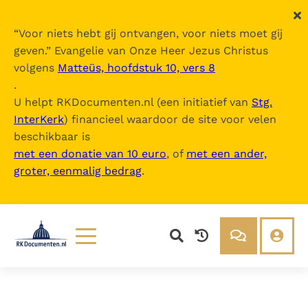
“
Voor niets hebt gij ontvangen, voor niets moet gij
geven.
” Evangelie van Onze Heer Jezus Christus
volgens
Matteüs, hoofdstuk 10, vers 8
.
U helpt RKDocumenten.nl (een initiatief van
Stg.
InterKerk
) financieel waardoor de site voor velen
beschikbaar is
met een donatie van 10 euro
, of
met een ander,
groter, eenmalig bedrag
.
Lezen
Over ons
Documenten
Over RK Documenten
Bijbel
Meedoen