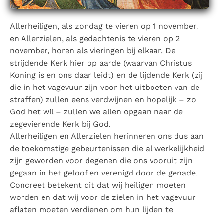
Paus Leo XIV in Pavia: "De stad is zowel een gave als
een taak"
Paus in Pavia: St. Augustinus toont ons de noodzaak om
Allerheiligen, als zondag te vieren op 1 november,
"naar het innerlijk" toe te keren.
en Allerzielen, als gedachtenis te vieren op 2
RK Documenten stelt heel veel belangrijke
november, horen als vieringen bij elkaar. De
kerkelijke documenten van de Rooms
strijdende Kerk hier op aarde (waarvan Christus
Katholieke Kerk in het Nederlands beschikbaar
Koning is en ons daar leidt) en de lijdende Kerk (zij
die in het vagevuur zijn voor het uitboeten van de
en is volledig afhankelijk van donaties.
straffen) zullen eens verdwijnen en hopelijk – zo
God het wil – zullen we allen opgaan naar de
Ik help mee!
zegevierende Kerk bij God.
Allerheiligen en Allerzielen herinneren ons dus aan
de toekomstige gebeurtenissen die al werkelijkheid
zijn geworden voor degenen die ons vooruit zijn
gegaan in het geloof en verenigd door de genade.
Concreet betekent dit dat wij heiligen moeten
worden en dat wij voor de zielen in het vagevuur
aflaten moeten verdienen om hun lijden te