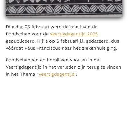
Paus Leo XIV in Pavia: "De stad is zowel een gave als
een taak"
Paus in Pavia: St. Augustinus toont ons de noodzaak om
"naar het innerlijk" toe te keren.
Dinsdag 25 februari werd de tekst van de
RK Documenten stelt heel veel belangrijke
Boodschap voor de
Veertigdagentijd 2025
kerkelijke documenten van de Rooms
gepubliceerd. Hij is op 6 februari j.l. gedateerd, dus
Katholieke Kerk in het Nederlands beschikbaar
vóórdat Paus Franciscus naar het ziekenhuis ging.
en is volledig afhankelijk van donaties.
Boodschappen en homilieën voor en in de
Ik help mee!
Veertigdagentijd in het verleden zijn terug te vinden
in het Thema “
Veertigdagentijd
“.