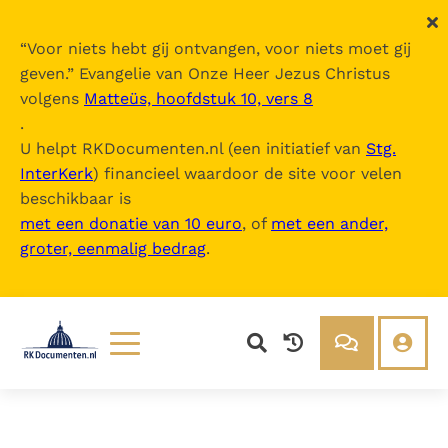
“
Voor niets hebt gij ontvangen, voor niets moet gij
geven.
” Evangelie van Onze Heer Jezus Christus
volgens
Matteüs, hoofdstuk 10, vers 8
.
U helpt RKDocumenten.nl (een initiatief van
Stg.
InterKerk
) financieel waardoor de site voor velen
beschikbaar is
met een donatie van 10 euro
, of
met een ander,
groter, eenmalig bedrag
.
Lezen
Over ons
Documenten
Over RK Documenten
Bijbel
Meedoen