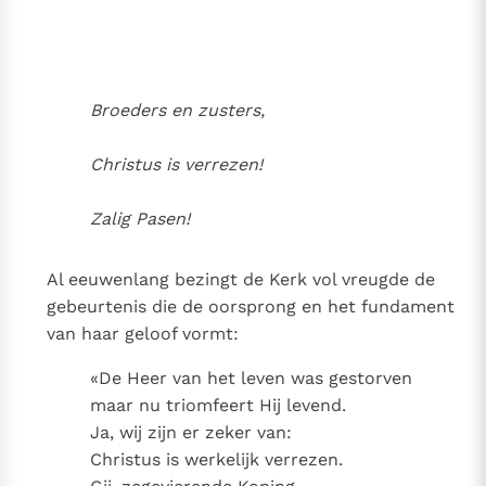
Thema’s
Doneren
Berichten
Nieuwsbrief
Denzinger
Gebruiksvoorwaarden
Broeders en zusters,
Nieuwste Documenten
Christus is verrezen!
5. Het gebed van de Kerk
In Christus wordt onze honger vervuld
Zalig Pasen!
Leer de kostbare parel van Gods koninkrijk te
herkennen
Al eeuwenlang bezingt de Kerk vol vreugde de
Gods Koninkrijk groeit stilletjes door liefde, niet door
gebeurtenis die de oorsprong en het fundament
dwang
De mystiek. De mystieke verschijnselen en de
van haar geloof vormt:
heiligheid
Berichten
«De Heer van het leven was gestorven
Het Vaticaan publiceert een nieuwe Latijnse uitgave
maar nu triomfeert Hij levend.
van het Romeins martyrologium
Ja, wij zijn er zeker van:
Vaticaanse financiële waakhond verliest autonomie
Christus is werkelijk verrezen.
Paus spreekt het Wereldvoedselprogramma toe