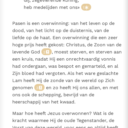
Gij, zegevierende Koning,
Paus Leo XIV in Pavia: "De stad is zowel een gave als
heb medelijden met ons»
1
een taak"
Paus in Pavia: St. Augustinus toont ons de noodzaak om
"naar het innerlijk" toe te keren.
Pasen is een overwinning: van het leven op de
RK Documenten stelt heel veel belangrijke
dood, van het licht op de duisternis, van de
kerkelijke documenten van de Rooms
liefde op de haat. Een overwinning die een zeer
Katholieke Kerk in het Nederlands beschikbaar
hoge prijs heeft gekost: Christus, de Zoon van de
en is volledig afhankelijk van donaties.
levende God
, moest sterven, en sterven aan
2
een kruis, nadat Hij een onrechtvaardig vonnis
had ondergaan, was bespot en gemarteld, en al
Ik help mee!
Zijn bloed had vergoten. Als het ware geslachte
Lam heeft Hij de zonde van de wereld op Zich
genomen
en zo heeft Hij ons allen, en met
3
ons ook de schepping, bevrijd van de
heerschappij van het kwaad.
Maar hoe heeft Jezus overwonnen? Wat is de
kracht waarmee Hij de oude Tegenstander, de
Vorst van deze wereld, voor eens en altijd heeft