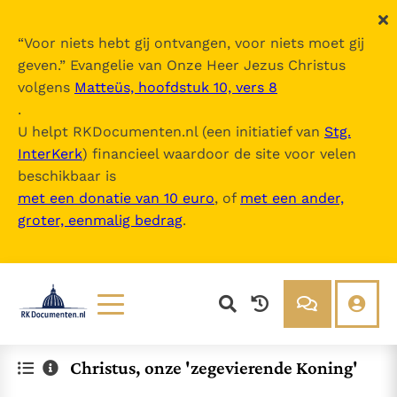
“
Voor niets hebt gij ontvangen, voor niets moet gij
geven.
” Evangelie van Onze Heer Jezus Christus
volgens
Matteüs, hoofdstuk 10, vers 8
.
U helpt RKDocumenten.nl (een initiatief van
Stg.
InterKerk
) financieel waardoor de site voor velen
beschikbaar is
met een donatie van 10 euro
, of
met een ander,
groter, eenmalig bedrag
.
Lezen
Over ons
Christus, onze 'zegevierende Koning'
Documenten
Over RK Documenten
Bijbel
Meedoen