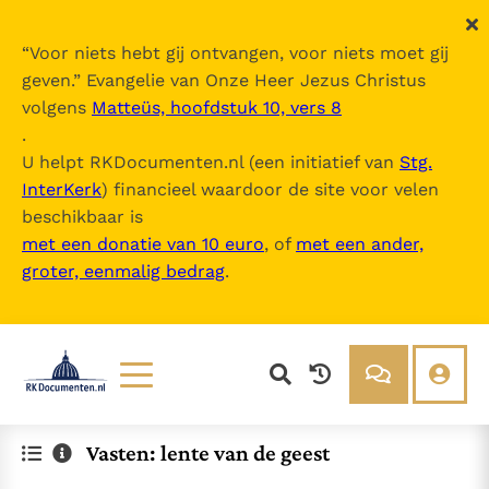
“
Voor niets hebt gij ontvangen, voor niets moet gij
geven.
” Evangelie van Onze Heer Jezus Christus
volgens
Matteüs, hoofdstuk 10, vers 8
.
U helpt RKDocumenten.nl (een initiatief van
Stg.
InterKerk
) financieel waardoor de site voor velen
beschikbaar is
met een donatie van 10 euro
, of
met een ander,
groter, eenmalig bedrag
.
Lezen
Over ons
Vasten: lente van de geest
Documenten
Over RK Documenten
Bijbel
Meedoen