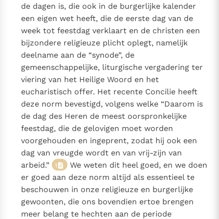
de dagen is, die ook in de burgerlijke kalender
Paus Leo XIV in Pavia: "De stad is zowel een gave als
een eigen wet heeft, die de eerste dag van de
een taak"
Paus in Pavia: St. Augustinus toont ons de noodzaak om
week tot feestdag verklaart en de christen een
"naar het innerlijk" toe te keren.
bijzondere religieuze plicht oplegt, namelijk
RK Documenten stelt heel veel belangrijke
deelname aan de “synode”, de
kerkelijke documenten van de Rooms
gemeenschappelijke, liturgische vergadering ter
Katholieke Kerk in het Nederlands beschikbaar
viering van het Heilige Woord en het
en is volledig afhankelijk van donaties.
eucharistisch offer. Het recente Concilie heeft
deze norm bevestigd, volgens welke “Daarom is
Ik help mee!
de dag des Heren de meest oorspronkelijke
feestdag, die de gelovigen moet worden
voorgehouden en ingeprent, zodat hij ook een
dag van vreugde wordt en van vrij-zijn van
arbeid.”
We weten dit heel goed, en we doen
1
er goed aan deze norm altijd als essentieel te
beschouwen in onze religieuze en burgerlijke
gewoonten, die ons bovendien ertoe brengen
meer belang te hechten aan de periode