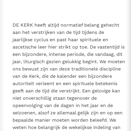
Thema’s
Doneren
Berichten
Nieuwsbrief
DE KERK heeft altijd normatief belang gehecht
Denzinger
Gebruiksvoorwaarden
aan het verstrijken van de tijd tijdens de
jaarlijkse cyclus en past haar spirituele en
Nieuwste Documenten
ascetische leer hier strikt op toe. De vastentijd is
5. Het gebed van de Kerk
een bijzondere, intense periode, die vandaag, dit
In Christus wordt onze honger vervuld
jaar, liturgisch gezien gelukkig begint. We moeten
Leer de kostbare parel van Gods koninkrijk te
ons bewust zijn van deze traditionele discipline
herkennen
Gods Koninkrijk groeit stilletjes door liefde, niet door
van de Kerk, die de kalender een bijzondere
dwang
autoriteit verleent en een spirituele betekenis
De mystiek. De mystieke verschijnselen en de
geeft aan de tijd die verstrijkt. Een gelovige kan
heiligheid
niet onverschillig staan tegenover de
Berichten
opeenvolging van de dagen in het jaar en de
Het Vaticaan publiceert een nieuwe Latijnse uitgave
seizoenen, alsof ze allemaal gelijk zijn en op een
van het Romeins martyrologium
Vaticaanse financiële waakhond verliest autonomie
bepaalde manier moeten worden beleefd. We
Paus spreekt het Wereldvoedselprogramma toe
weten hoe belangrijk de wekelijkse indeling van