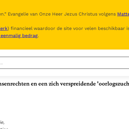
n.
” Evangelie van Onze Heer Jezus Christus volgens
Matte
Kerk
) financieel waardoor de site voor velen beschikbaar i
, eenmalig bedrag
.
Nieuwste
Berichten
senrechten en een zich verspreidende 'oorlogszuch
Documenten
Het Vaticaan publiceert
een nieuwe Latijnse
5. Het gebed van de
Vaticaanse financiële
uitgave van het Romeins
Kerk
waakhond verliest
In Christus wordt
martyrologium
Paus spreekt het
autonomie
onze honger vervuld
Wereldvoedselprogramma
Leer de kostbare
Paus Leo XIV in Pavia: "De
e,
toe
parel van Gods
stad is zowel een gave
Gods Koninkrijk