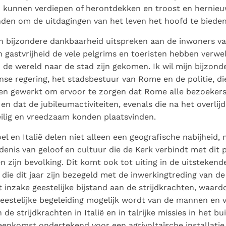
 kunnen verdiepen of herontdekken en troost en hernie
den om de uitdagingen van het leven het hoofd te bieden
ijn bijzondere dankbaarheid uitspreken aan de inwoners v
n gastvrijheid de vele pelgrims en toeristen hebben verwe
n de wereld naar de stad zijn gekomen. Ik wil mijn bijzon
anse regering, het stadsbestuur van Rome en de politie, di
ben gewerkt om ervoor te zorgen dat Rome alle bezoeker
n dat de jubileumactiviteiten, evenals die na het overlij
eilig en vreedzaam konden plaatsvinden.
oel en Italië delen niet alleen een geografische nabijheid,
denis van geloof en cultuur die de Kerk verbindt met dit 
n zijn bevolking. Dit komt ook tot uiting in de uitstekende
 die dit jaar zijn bezegeld met de inwerkingtreding van de 
inzake geestelijke bijstand aan de strijdkrachten, waard
geestelijke begeleiding mogelijk wordt van de mannen en 
 de strijdkrachten in Italië en in talrijke missies in het b
enkomst ondertekend voor een agrivoltaïsche installatie 