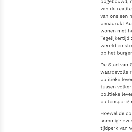
opgebouwd, m
van de realite
van ons een h
benadrukt Aug
wonen met hun
Tegelijkertij
wereld en stre
op het burgerl
De Stad van G
waardevolle r
politieke lev
tussen volker
politieke lev
buitensporig n
Hoewel de con
sommige overe
tijdperk van 