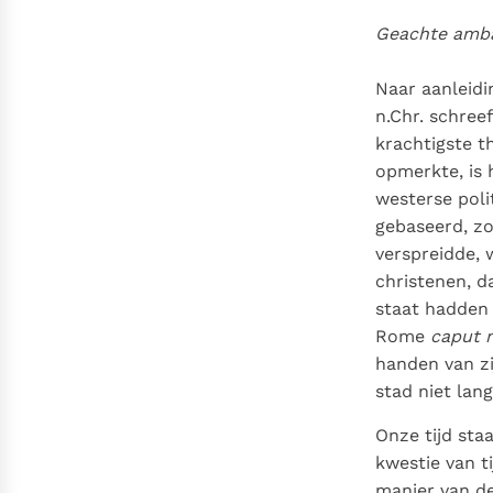
Geachte amba
Naar aanleidi
n.Chr. schree
krachtigste t
opmerkte, is 
westerse poli
gebaseerd, zo
verspreidde, w
christenen, d
staat hadden 
Rome
caput 
handen van zi
stad niet lang
Onze tijd staa
kwestie van t
manier van de