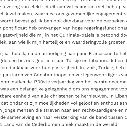
de levering van elektriciteit aan Vaticaanstad met behulp 
lijk zal maken, waarmee ons gezamenlijke engagement v
wordt bevestigd. Ik ben ook dankbaar voor de bezoeken d
n pontificaat heb ontvangen van hoge regeringsfunctiona
e gastvrijheid die mij in het Quirinale-paleis is betoond d
iek, aan wie ik mijn hartelijke en waarderingvolle groeten
 jaar heb ik, na de uitnodiging aan paus Franciscus te h
gde een bezoek gebracht aan Turkije en Libanon. Ik ben d
den dankbaar voor hun gastvrijheid. In İznik, Turkije, heb
 patriarch van Constantinopel en vertegenwoordigers va
denominaties de 1700ste verjaardag van het eerste oecume
t was een belangrijke gelegenheid om ons engagement voo
htbare eenheid van alle christenen te hernieuwen. In Liba
dat ondanks zijn moeilijkheden vol geloof en enthousiasm
n jonge mensen die streven naar een rechtvaardigere en
e samenleving en naar versterking van de band tussen c
het Land van de Cederbomen uniek maakt in de wereld.