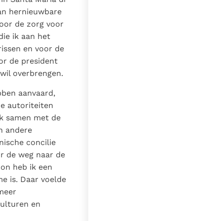
van hernieuwbare
oor de zorg voor
ie ik aan het
rissen en voor de
oor de president
 wil overbrengen.
ebben aanvaard,
e autoriteiten
 ik samen met de
n andere
nische concilie
r de weg naar de
non heb ik een
e is. Daar voelde
 meer
ulturen en