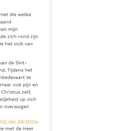
 met die welke
gaand
van mijn
de zich rond zijn
ie het volk van
van de Sint-
nd. Tijdens het
mbedevaart te
 maar ook pijn en
Christus zelf,
lijkheid op zich
en overwogen
ing van Kerstmis
.
tie met de Heer