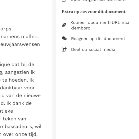
Pauselijke geschriften -
Extra opties voor dit document
Toespraken
Kopieer document-URL naar
Vert. uit het Engels
klembord
corps
Zie de gebruiksvoorwaarden
 namens u allen.
Reageer op dit document
van de documenten
nieuwjaarswensen
Deel op social media
9 januari 2026
Vincent Kemme
ique dat bij de
23-01-2026
g, aangezien ik
9785
te hoeden. Ik
nl
 dankbaar voor
eid van de nieuwe
d. Ik dank de
atieke
r teken van
ambassadeurs, wil
 over onze tijd,