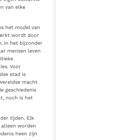
en van elke
ns het model van
merkt wordt door
, in het bijzonder
 waar mensen leven
itieke
ies. Voor
dse stad is
 wereldse macht
 de geschiedenis
t, noch is het
er tijden. Elk
t alleen worden
denis heen zijn