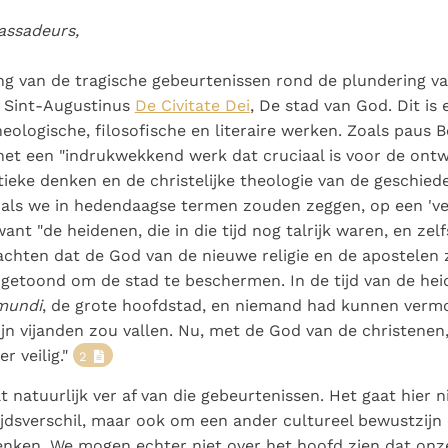
ssadeurs,
ng van de tragische gebeurtenissen rond de plundering v
f Sint-Augustinus
De Civitate Dei
, De stad van God. Dit is 
heologische, filosofische en literaire werken. Zoals paus 
het een "indrukwekkend werk dat cruciaal is voor de ontw
tieke denken en de christelijke theologie van de geschiede
als we in hedendaagse termen zouden zeggen, op een 'ver
ant "de heidenen, die in die tijd nog talrijk waren, en zel
achten dat de God van de nieuwe religie en de apostelen ze
getoond om de stad te beschermen. In de tijd van de he
mundi
, de grote hoofdstad, en niemand had kunnen vermo
jn vijanden zou vallen. Nu, met de God van de christenen,
er veilig."
2
t natuurlijk ver af van die gebeurtenissen. Het gaat hier 
ijdsverschil, maar ook om een ander cultureel bewustzijn
nken. We mogen echter niet over het hoofd zien dat onze