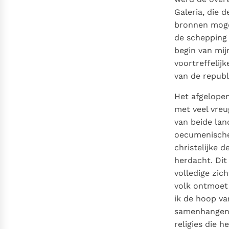
Galeria, die 
bronnen moge
de schepping 
begin van mij
voortreffelijk
van de republ
Het afgelopen
met veel vreu
van beide lan
oecumenische
christelijke 
herdacht. Di
volledige zic
volk ontmoet 
ik de hoop va
samenhangend
religies die 