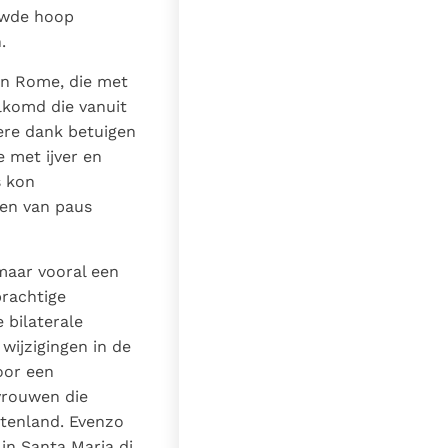
uwde hoop
.
an Rome, die met
lkomd die vanuit
dere dank betuigen
e met ijver en
s kon
den van paus
 maar vooral een
prachtige
 bilaterale
wijzigingen in de
oor een
vrouwen die
uitenland. Evenzo
in Santa Maria di