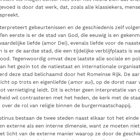
gevoed is door dat werk, dat, zoals alle klassiekers, mens
spreekt.
terpreteert gebeurtenissen en de geschiedenis zelf volge
Ten eerste is er de stad van God, die eeuwig is en geken
ardelijke liefde (amor Dei), evenals liefde voor de naaste
is er de aardse stad, die een tijdelijke verblijfplaats is
ood. Tegenwoordig omvat deze laatste alle sociale en pol
van het gezin tot de natiestaat en internationale organisat
rd deze stad belichaamd door het Romeinse Rijk. De aar
icht op trots en eigenliefde (
amor sui
), op de dorst naar
tot vernietiging leidt. Dit is echter geen interpretatie van
heid wil contrasteren met het heden, de kerk met de staa
k over de rol van religie binnen de burgermaatschappij.
tinus bestaan de twee steden naast elkaar tot het einde d
en externe als een interne dimensie, want ze moeten nie
et licht van de externe manier waarop ze door de geschie