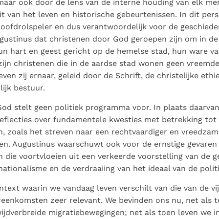
aar ook door de lens van de interne houding van elk me
it van het leven en historische gebeurtenissen. In dit pers
oofdrolspeler en dus verantwoordelijk voor de geschiede
ustinus dat christenen door God geroepen zijn om in de
 hart en geest gericht op de hemelse stad, hun ware va
d zijn christenen die in de aardse stad wonen geen vreemde
ven zij ernaar, geleid door de Schrift, de christelijke eth
ijk bestuur.
od stelt geen politiek programma voor. In plaats daarvan
eflecties over fundamentele kwesties met betrekking tot 
en, zoals het streven naar een rechtvaardiger en vreedza
en. Augustinus waarschuwt ook voor de ernstige gevaren
en die voortvloeien uit een verkeerde voorstelling van de g
ationalisme en de verdraaiing van het ideaal van de politi
text waarin we vandaag leven verschilt van die van de vij
enkomsten zeer relevant. We bevinden ons nu, net als t
wijdverbreide migratiebewegingen; net als toen leven we in