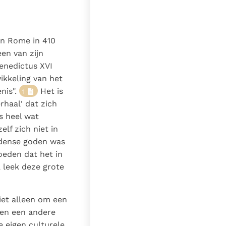
an Rome in 410
een van zijn
Benedictus XVI
ikkeling van het
nis".
Het is
1
haal' dat zich
fs heel wat
lf zich niet in
idense goden was
eden dat het in
 leek deze grote
niet alleen om een
 en een andere
 eigen culturele