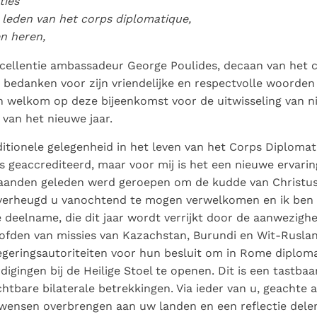
ties
Paus in Pavia: St.
koninkrijk te
als een taak"
groeit stilletjes door
leden van het corps diplomatique,
Augustinus toont ons de
herkennen
De mystiek. De
liefde, niet door
n heren,
noodzaak om "naar het
mystieke
dwang
innerlijk" toe te keren.
verschijnselen en de
Excellentie ambassadeur George Poulides, decaan van het 
heiligheid
 bedanken voor zijn vriendelijke en respectvolle woorden
en welkom op deze bijeenkomst voor de uitwisseling van 
 van het nieuwe jaar.
aditionele gelegenheid in het leven van het Corps Diplomat
 is geaccrediteerd, maar voor mij is het een nieuwe ervarin
aanden geleden werd geroepen om de kudde van Christus 
verheugd u vanochtend te mogen verwelkomen en ik ben
deelname, die dit jaar wordt verrijkt door de aanwezigh
ofden van missies van Kazachstan, Burundi en Wit-Ruslan
egeringsautoriteiten voor hun besluit om in Rome diplom
igingen bij de Heilige Stoel te openen. Dit is een tastbaa
htbare bilaterale betrekkingen. Via ieder van u, geachte 
 wensen overbrengen aan uw landen en een reflectie delen