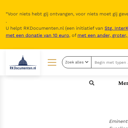
“
Voor niets hebt gij ontvangen, voor niets moet gij geve
.
U helpt RKDocumenten.nl (een initiatief van
Stg. Inter
met een donatie van 10 euro
, of
met een ander, groter
Zoek alles
Lezen
Over ons
Men
Documenten
Over RK Documenten
Bijbel
Meedoen
Thema’s
Doneren
Berichten
Nieuwsbrief
Eminenti