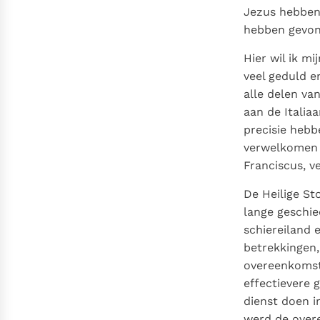
Jezus hebben
hebben gevon
Hier wil ik m
veel geduld e
alle delen va
aan de Italia
precisie heb
verwelkomen e
Franciscus, v
De Heilige St
lange geschie
schiereiland e
betrekkingen,
overeenkomst 
effectievere 
dienst doen in
werd de overe