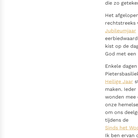
die zo geteke
Het afgelopen
rechtstreeks 
Jubileumjaar
eerbiedwaardi
kist op de da
God met een e
Enkele dagen 
Pietersbasili
Heilige Jaar
s
maken. Ieder 
wonden mee om
onze hemelse 
om ons deelg
tijdens de
Sinds het Woo
Ik ben ervan 