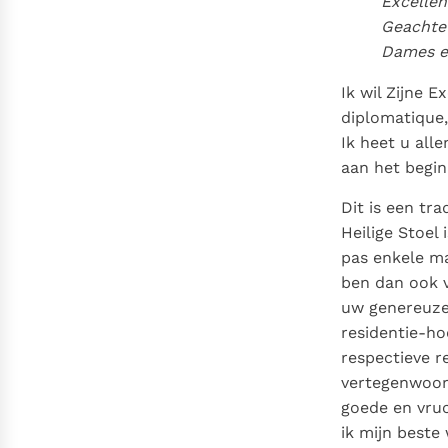
Excellen
Denzinger
Gebruiksvoorwaarden
Geachte 
Dames e
Ik wil Zijne 
diplomatique,
Ik heet u all
aan het begin
Dit is een tr
Heilige Stoel
pas enkele m
ben dan ook 
uw genereuze 
residentie-ho
respectieve r
vertegenwoord
goede en vruc
ik mijn beste