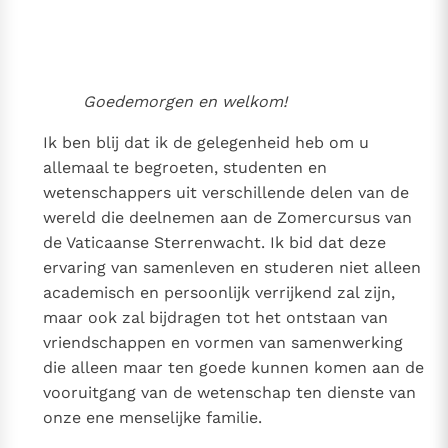
Thema’s
Doneren
Berichten
Nieuwsbrief
Denzinger
Gebruiksvoorwaarden
Goedemorgen en welkom!
Nieuwste Documenten
Ik ben blij dat ik de gelegenheid heb om u
allemaal te begroeten, studenten en
5. Het gebed van de Kerk
wetenschappers uit verschillende delen van de
In Christus wordt onze honger vervuld
wereld die deelnemen aan de Zomercursus van
Leer de kostbare parel van Gods koninkrijk te
de Vaticaanse Sterrenwacht. Ik bid dat deze
herkennen
Gods Koninkrijk groeit stilletjes door liefde, niet door
ervaring van samenleven en studeren niet alleen
dwang
De mystiek. De mystieke verschijnselen en de
academisch en persoonlijk verrijkend zal zijn,
heiligheid
maar ook zal bijdragen tot het ontstaan van
Berichten
vriendschappen en vormen van samenwerking
die alleen maar ten goede kunnen komen aan de
Het Vaticaan publiceert een nieuwe Latijnse uitgave
vooruitgang van de wetenschap ten dienste van
van het Romeins martyrologium
Vaticaanse financiële waakhond verliest autonomie
onze ene menselijke familie.
Paus spreekt het Wereldvoedselprogramma toe