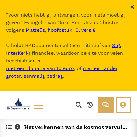
“
Voor niets hebt gij ontvangen, voor niets moet gij
geven.
” Evangelie van Onze Heer Jezus Christus
volgens
Matteüs, hoofdstuk 10, vers 8
.
U helpt RKDocumenten.nl (een initiatief van
Stg.
InterKerk
) financieel waardoor de site voor velen
beschikbaar is
met een donatie van 10 euro
, of
met een ander,
groter, eenmalig bedrag
.
Lezen
Over ons
Het verkennen van de kosmos vervult
Documenten
Over RK Documenten
ons met verwondering
Bijbel
Meedoen