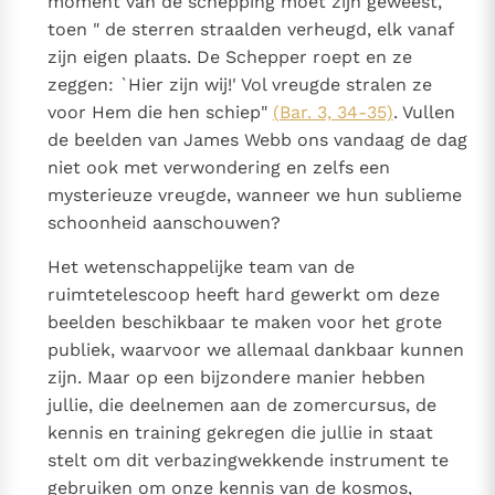
moment van de schepping moet zijn geweest,
toen " de sterren straalden verheugd, elk vanaf
zijn eigen plaats. De Schepper roept en ze
zeggen: `Hier zijn wij!' Vol vreugde stralen ze
voor Hem die hen schiep"
(Bar. 3, 34-35)
. Vullen
de beelden van James Webb ons vandaag de dag
niet ook met verwondering en zelfs een
mysterieuze vreugde, wanneer we hun sublieme
schoonheid aanschouwen?
Het wetenschappelijke team van de
ruimtetelescoop heeft hard gewerkt om deze
beelden beschikbaar te maken voor het grote
publiek, waarvoor we allemaal dankbaar kunnen
zijn. Maar op een bijzondere manier hebben
jullie, die deelnemen aan de zomercursus, de
kennis en training gekregen die jullie in staat
stelt om dit verbazingwekkende instrument te
gebruiken om onze kennis van de kosmos,