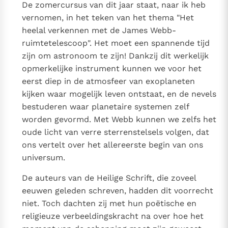
De zomercursus van dit jaar staat, naar ik heb
Paus Leo XIV in Pavia: "De stad is zowel een gave als
vernomen, in het teken van het thema "Het
een taak"
Paus in Pavia: St. Augustinus toont ons de noodzaak om
heelal verkennen met de James Webb-
"naar het innerlijk" toe te keren.
ruimtetelescoop". Het moet een spannende tijd
RK Documenten stelt heel veel belangrijke
zijn om astronoom te zijn! Dankzij dit werkelijk
kerkelijke documenten van de Rooms
opmerkelijke instrument kunnen we voor het
Katholieke Kerk in het Nederlands beschikbaar
eerst diep in de atmosfeer van exoplaneten
en is volledig afhankelijk van donaties.
kijken waar mogelijk leven ontstaat, en de nevels
bestuderen waar planetaire systemen zelf
Ik help mee!
worden gevormd. Met Webb kunnen we zelfs het
oude licht van verre sterrenstelsels volgen, dat
ons vertelt over het allereerste begin van ons
universum.
De auteurs van de Heilige Schrift, die zoveel
eeuwen geleden schreven, hadden dit voorrecht
niet. Toch dachten zij met hun poëtische en
religieuze verbeeldingskracht na over hoe het