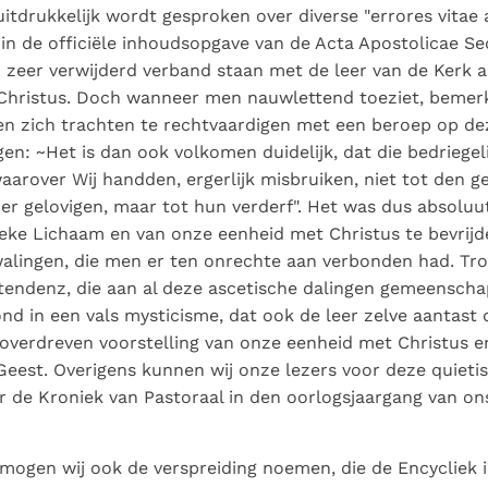
uitdrukkelijk wordt gesproken over diverse "errores vitae 
 in de officiële inhoudsopgave van de Acta Apostolicae Sed
n zeer verwijderd verband staan met de leer van de Kerk a
Christus. Doch wanneer men nauwlettend toeziet, bemerk
n zich trachten te rechtvaardigen met een beroep op dez
en: ~Het is dan ook volkomen duidelijk, dat die bedriegeli
aarover Wij handden, ergerlijk misbruiken, niet tot den ge
er gelovigen, maar tot hun verderf". Het was dus absoluut
eke Lichaam en van onze eenheid met Christus te bevrijd
alingen, die men er ten onrechte aan verbonden had. Tr
 tendenz, die aan al deze ascetische dalingen gemeenschapp
nd in een vals mysticisme, dat ook de leer zelve aantast
 overdreven voorstelling van onze eenheid met Christus 
eest. Overigens kunnen wij onze lezers voor deze quieti
r de Kroniek van Pastoraal in den oorlogsjaargang van ons 
 mogen wij ook de verspreiding noemen, die de Encycliek 