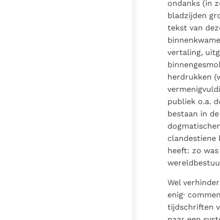
ondanks (in z
bladzijden gr
tekst van dez
binnenkwamen
vertaling, ui
binnengesmokk
herdrukken (
vermenigvuldi
publiek o.a. 
bestaan in de
dogmatischen 
clandestiene 
heeft: zo was
wereldbestuur
Wel verhinder
enig· commen
tijdschriften
naar een sys