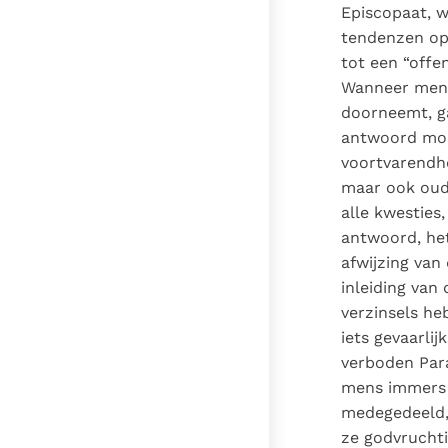
Episcopaat, w
tendenzen op 
tot een “offe
Wanneer men d
doorneemt, ga
antwoord moe
voortvarendhe
maar ook oude
alle kwesties
antwoord, hetz
afwijzing van
inleiding van
verzinsels he
iets gevaarli
verboden Para
mens immers n
medegedeeld, 
ze godvruchti