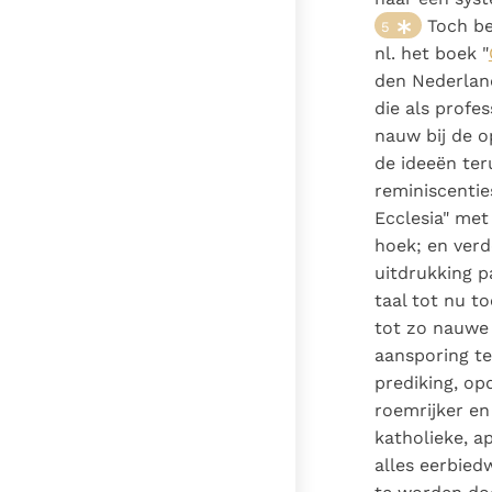
Toch bez
5
nl. het boek "
den Nederland
die als profe
nauw bij de o
de ideeën teru
reminiscentie
Ecclesia" met 
hoek; en verd
uitdrukking p
taal tot nu to
tot zo nauwe
aansporing te
prediking, op
roemrijker en
katholieke, a
alles eerbied