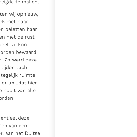
reigde te maken.
ten wij opnieuw,
eek met haar
n beletten haar
len met de rust
eel, zij kon
 worden bewaard"
n. Zo werd deze
 tijden toch
tegelijk ruimte
er op ,,dat hier
 nooit van alle
oorden
entieel deze
emen van een
r, aan het Duitse