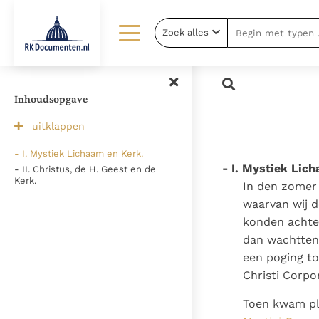
Zoek alles
Lezen
Over ons
Documenten
Over RK Documenten
Inhoudsopgave
Bijbel
Meedoen
uitklappen
Thema’s
Doneren
- I. Mystiek Lichaam en Kerk.
- I. Mystiek Lic
- II. Christus, de H. Geest en de
Berichten
Nieuwsbrief
Kerk.
In den zomer
Denzinger
Gebruiksvoorwaarden
waarvan wij d
konden achte
dan wachtten
een poging to
Christi Corpo
Toen kwam plo