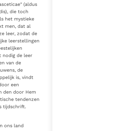
asceticae" (aldus
is), die toch
ls het mystieke
t men, dat al
e leer, zodat de
jke leerstellingen
estelijken
 nodig de leer
en van de
ouwens, de
elijk is, vindt
 door een
en den door Hem
stische tendenzen
tijdschrift.
in ons land