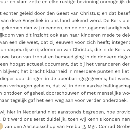
vuur en vlam zette en elke rustige bezinning onmogelijk d
 echter geleid door den Geest van Christus; en dat besef
 van deze Encycliek in ons land bekend werd. De Kerk bl
er gekomen dan wij meenden, en de oorlogsomstandighede
ijkdom van dit inzicht ook aan haar kinderen mede te de
van een die weet, dat zij eeuwen voor zich heeft; integend
 onnaspeurlijke rijkdommen van Christus, die in de Kerk
euwe bron van troost en bemoediging in de donkere dage
 een hoogst actueel document, dat bij het veranderen der
 blijven; het bracht klaarheid in meerdere punten en liet 
dieper doordringen in de openbaringsgegevens; het wees. 
 een verborgen geheim, dat wij in deze aardse ballingschap
en ontdoen of geheel doorschouwen of met menselijke w
maar tegelijk gaf het een weg aan voor verder onderzoek.
ij hier in Nederland niet aanstonds begrepen, hoe provid
. Dit werd ons eerst duidelijk, toen wij kennis konden n
van den Aartsbisschop van Freiburg, Mgr. Conrad Gröbe