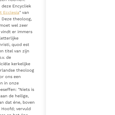
n deze Encycliek
t Ecclesia
" van
. Deze theoloog,
 moet wel zeer
 vindt er immers
etterlijke
risti, quod est
 titel van zijn
.v. de
ciële kerkelijke
erlandse theoloog
or ons een
n in onze
seffen: "Niets is
aan de heilige,
an dat éne, boven
 Hoofd; vervuld