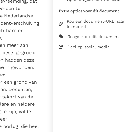
bevreemding, dat
Katholieke Stemmen, jrg.
werpen te
Extra opties voor dit document
42, p. 4-14, 42-50
de Nederlandse
Kopieer document-URL naar
Overige hoofdstukken zijn
ccentverschuiving
klembord
nog in bewerking.
chtbare en
Zie de gebruiksvoorwaarden
Reageer op dit document
,
van de documenten
een meer aan
Deel op social media
23 juni 2023
 besef gegroeid
ren hadden deze
03-09-2023
me in gevonden.
8955
uwe
nl
er een grond van
ren. Docenten,
t tekort van de
lare en heldere
te zijn, wilde
meer
 oorlog, die heel