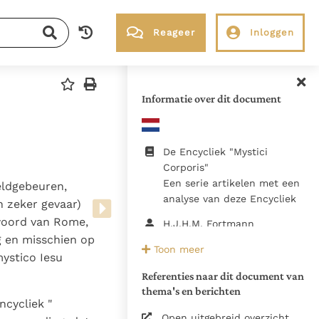
Reageer
Inloggen
RK Documenten stelt heel veel belangrijke
kerkelijke documenten van de Rooms
Informatie over dit document
Katholieke Kerk in het Nederlands
beschikbaar en is volledig afhankelijk van
donaties.
De Encycliek "Mystici
Corporis"
Een serie artikelen met een
eldgebeuren,
Ik help mee!
analyse van deze Encycliek
 zeker gevaar)
woord van Rome,
H.J.H.M. Fortmann
g en misschien op
Toon meer
1946
ystico Iesu
Kerkelijke schrijvers -
Referenties naar dit document van
thema's en berichten
Bijdragen
ncycliek "
1946, Nederlandsche
Open uitgebreid overzicht