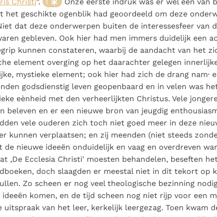
is Christi
".
Onze eerste indruk was er wel een van 
1
it het geschikte ogenblik had geoordeeld om deze onder
iet dat deze onderwerpen buiten de interessesfeer van 
aren gebleven. Ook hier had men immers duidelijk een a
egrip kunnen constateren, waarbij de aandacht van het zi
che element overging op het daarachter gelegen innerlijke
jke, mystieke element; ook hier had zich de drang nam· 
nden godsdienstig leven geopenbaard en in velen was het
eke eènheid met den verheerlijkten Christus. Vele jonge
en beleven en er een nieuwe bron van jeugdig enthousias
dden vele ouderen zich toch niet goed meer in deze nie
r kunnen verplaatsen; en zij meenden (niet steeds zond
t de nieuwe ideeën onduidelijk en vaag en overdreven wa
aat ,De Ecclesia Christi' moesten behandelen, beseften he
boeken, doch slaagden er meestal niet in dit tekort op k
vullen. Zo scheen er nog veel theologische bezinning nodig 
 ideeën komen, en de tijd scheen nog niet rijp voor een 
e uitspraak van het leer, kerkelijk leergezag. Toen kwam de