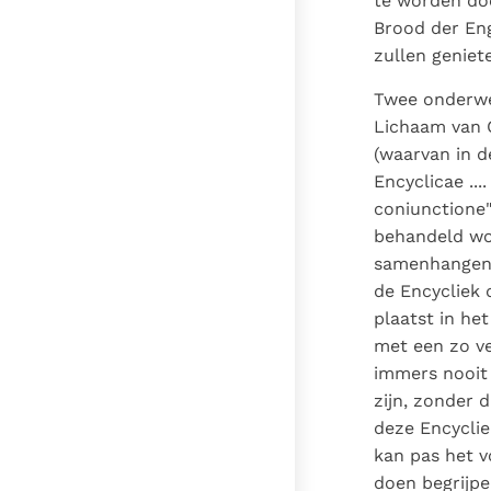
te worden doo
Brood der Eng
zullen geniet
Twee onderwe
Lichaam van C
(waarvan in de
Encyclicae ..
coniunctione"
behandeld wor
samenhangen; 
de Encycliek 
plaatst in he
met een zo ve
immers nooit 
zijn, zonder 
deze Encyclie
kan pas het v
doen begrijp