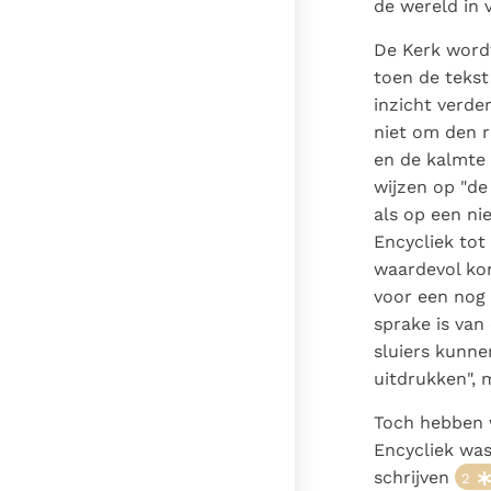
de wereld in 
De Kerk wordt
toen de tekst
inzicht verd
niet om den r
en de kalmte 
wijzen op "de
als op een ni
Encycliek tot
waardevol kon
voor een nog 
sprake is van
sluiers kunn
uitdrukken", 
Toch hebben w
Encycliek was
schrijven
2