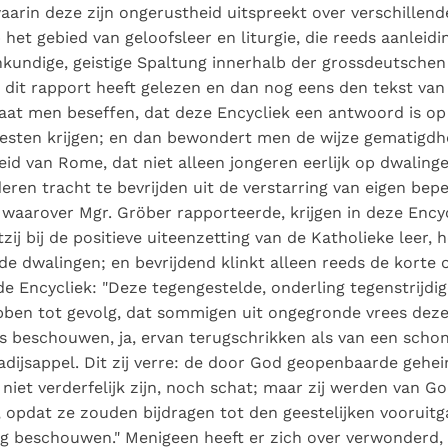
aarin deze zijn ongerustheid uitspreekt over verschille
het gebied van geloofsleer en liturgie, die reeds aanleid
nkundige, geistige Spaltung innerhalb der grossdeutschen G
it rapport heeft gelezen en dan nog eens den tekst van
at men beseffen, dat deze Encycliek een antwoord is op 
sten krijgen; en dan bewondert men de wijze gematigdh
id van Rome, dat niet alleen jongeren eerlijk op dwalinge
ren tracht te bevrijden uit de verstarring van eigen beper
, waarover Mgr. Gröber rapporteerde, krijgen in deze Encyc
ij bij de positieve uiteenzetting van de Katholieke leer, he
 de dwalingen; en bevrijdend klinkt alleen reeds de korte
 de Encycliek: "Deze tegengestelde, onderling tegenstrijdig
bben tot gevolg, dat sommigen uit ongegronde vrees deze
jks beschouwen, ja, ervan terugschrikken als van een scho
dijsappel. Dit zij verre: de door God geopenbaarde geh
iet verderfelijk zijn, noch schat; maar zij werden van 
opdat ze zouden bijdragen tot den geestelijken vooruitg
g beschouwen." Menigeen heeft er zich over verwonderd, 