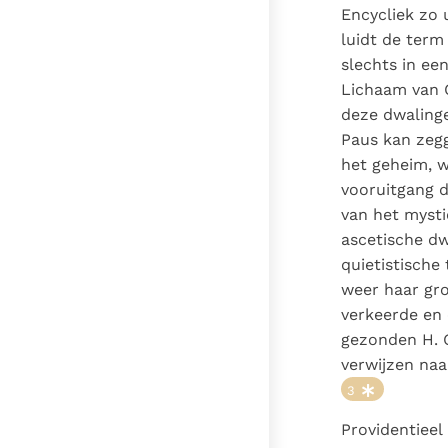
Encycliek zo 
luidt de term
slechts in ee
Lichaam van 
deze dwalinge
Paus kan zegg
het geheim, w
vooruitgang d
van het mysti
ascetische dw
quietistische
weer haar gro
verkeerde en
gezonden H. G
verwijzen naa
3
Providentieel