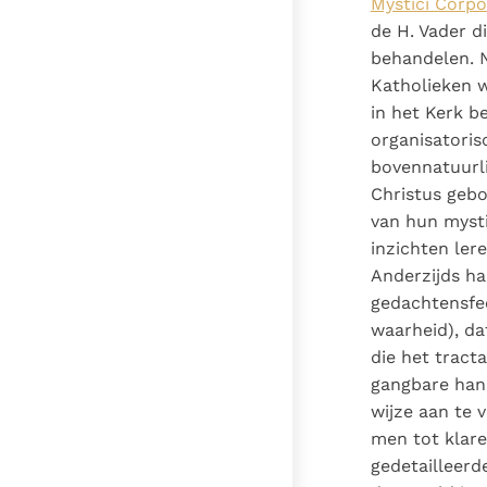
Mystici Corpor
de H. Vader d
behandelen. N
Katholieken w
in het Kerk b
organisatoris
bovennatuurli
Christus gebo
van hun mysti
inzichten ler
Anderzijds ha
gedachtensfee
waarheid), da
die het tract
gangbare hand
wijze aan te 
men tot klare
gedetailleerd