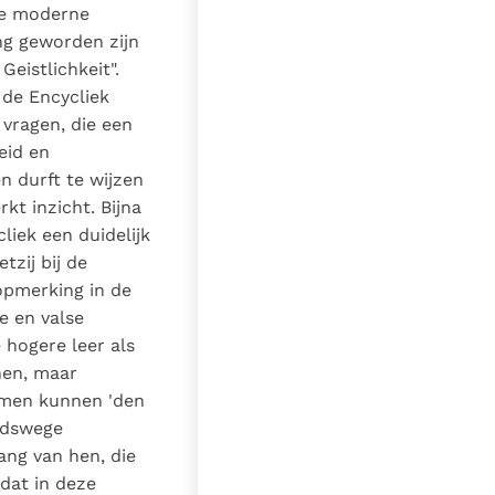
nde moderne
ing geworden zijn
eistlichkeit".
 de Encycliek
vragen, die een
eid en
n durft te wijzen
kt inzicht. Bijna
liek een duidelijk
tzij bij de
 opmerking in de
e en valse
 hogere leer als
nen, maar
eimen kunnen 'den
Godswege
ang van hen, die
dat in deze