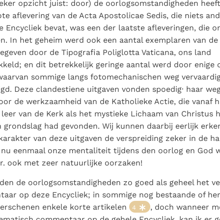
eker opzicht juist: door) de oorlogsomstandigheden heef
ote aflevering van de Acta Apostolicae Sedis, die niets an
e Encycliek bevat, was een der laatste afleveringen, die o
. In het geheim werd ook een aantal exemplaren van de
tgegeven door de Tipografia Poliglotta Vaticana, ons land
eld; en dit betrekkelijk geringe aantal werd door enige 
waarvan sommige langs fotomechanischen weg vervaardigd
gd. Deze clandestiene uitgaven vonden spoedig· haar we
door de werkzaamheid van de Katholieke Actie, die vanaf h
 leer van de Kerk als het mystieke Lichaam van Christus 
grondslag had gevonden. Wij kunnen daarbij eerlijk erke
karakter van deze uitgaven de verspreiding zeker in de h
 nu eenmaal onze mentaliteit tijdens den oorlog en God we
. ook met zeer natuurlijke oorzaken!
den de oorlogsomstandigheden zo goed als geheel het ve
taar op deze Encycliek; in sommige nog bestaande of he
 verschenen enkele korte artikelen
, doch wanneer me
4
tematisch commentaar op de gehele Encycliek, kan ik er 