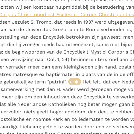
itten wij een kostbaar hulpmiddel bij de bestudering va
Corpus Christi quod est Ecclesia - Corpus Christi quod es
sen Jezuïet S. Tromp, dat reeds in 1937 werd uitgegeven
ssor aan de Universitas Gregoriana te Rome verbonden is,
pstelling van deze Encycliek betrokken zijn geweest; men
g, die hij vroeger reeds had uiteengezet, soms met bijna l
s; de beginwoorden van de Encycliek ("Mystici Corporis Ch
een verwijzing naar Col. 1, 24) herinneren terstond aan den
er verraden meer dan eens kleinigheden zijn hand, zoals b
atres matresque ex baptismate" in plaats van de in de offi
e gebruikelijke term "patrini".
Het feit, dat een Ned
6
 samenwerking met den H. Vader werd geroepen moge vo
 meer zijn om den inhoud van deze Encycliek te verwerke
dat alle Nederlandse Katholieken nog beter mogen gaan be
 eervoller, niets geeft hoger adeldom, dan deel te hebben 
postolische en roomse Kerk en zo ledematen te worden v
waardige Lichaam; geleid te worden door een zo verheven