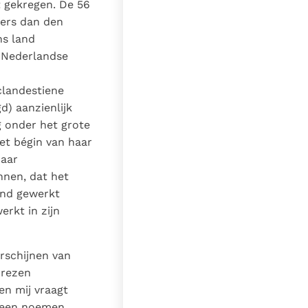
t gekregen. De 56
ders dan den
ns land
 Nederlandse
clandestiene
) aanzienlijk
g onder het grote
et bégin van haar
haar
nnen, dat het
and gewerkt
rkt in zijn
rschijnen van
rrezen
n mij vraagt
geen noemen.