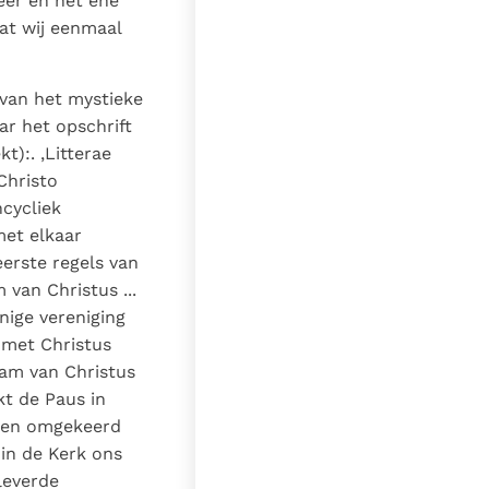
eer en het éne
at wij eenmaal
van het mystieke
ar het opschrift
t):. ,Litterae
Christo
cycliek
met elkaar
erste regels van
 van Christus ...
nige vereniging
 met Christus
aam van Christus
kt de Paus in
; en omgekeerd
 in de Kerk ons
leverde