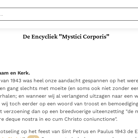
Nieuwste
Berichten
De Encycliek "Mystici Corporis"
Documenten
Paus naar Pavia om o.a. H.
Augustinus te eren
In Christus wordt
Het Vaticaan publiceert
onze honger vervuld
een nieuwe Latijnse
Leer de kostbare
Vaticaanse financiële
uitgave van het Romeins
parel van Gods
waakhond verliest
Gods Koninkrijk
haam en Kerk.
martyrologium
Paus spreekt het
koninkrijk te
autonomie
groeit stilletjes door
 van 1943 was heel onze aandacht gespannen op het wer
Wereldvoedselprogramma
herkennen
De mystiek. De
Paus Leo XIV in Pavia: "De
liefde, niet door
en gang slechts met moeite (en soms ook niet zonder een
toe
mystieke
stad is zowel een gave
dwang
Open uw hart voor
rhalen; en wanneer wij al verlangend uitzagen naar een 
verschijnselen en de
als een taak"
het zaad van Gods
 wij toch eerder op een woord van troost en bemoedigin
heiligheid
Woord
t verzoening dan op een breedvoerige uiteenzetting "de m
re deque nostra in eo cum Christo coniunctione".
tseling op het feest van Sint Petrus en Paulus 1943 de E