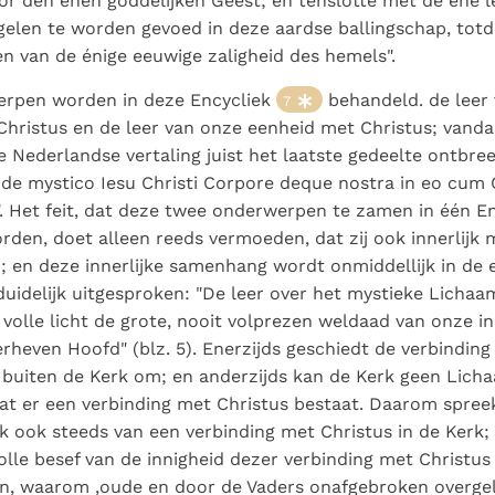
r den énen goddelijken Geest; en tenslotte met de éne l
elen te worden gevoed in deze aardse ballingschap, totd
en van de énige eeuwige zaligheid des hemels".
rpen worden in deze Encycliek
behandeld. de leer 
7
hristus en de leer van onze eenheid met Christus; vanda
 Nederlandse vertaling juist het laatste gedeelte ontbreek
.. de mystico Iesu Christi Corpore deque nostra in eo cum 
. Het feit, dat deze twee onderwerpen te zamen in één En
den, doet alleen reeds vermoeden, dat zij ook innerlijk 
en deze innerlijke samenhang wordt onmiddellijk in de e
duidelijk uitgesproken: "De leer over het mystieke Lichaam
t volle licht de grote, nooit volprezen weldaad van onze in
rheven Hoofd" (blz. 5). Enerzijds geschiedt de verbinding
buiten de Kerk om; en anderzijds kan de Kerk geen Lich
dat er een verbinding met Christus bestaat. Daarom spree
k ook steeds van een verbinding met Christus in de Kerk
olle besef van de innigheid dezer verbinding met Christus
en, waarom ,oude en door de Vaders onafgebroken overge