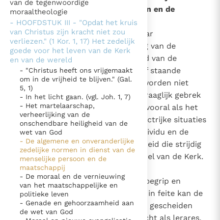
van de tegenwoordige
in dienst van de menselijke persoon en de
moraaltheologie
Thema’s
Doneren
maatschappij
- HOOFDSTUK III - "Opdat het kruis
Berichten
Nieuwsbrief
van Christus zijn kracht niet zou
95
De leer van de Kerk en vooral haar
verliezen." (1 Kor. 1, 17) Het zedelijk
Denzinger
Gebruiksvoorwaarden
standvastigheid in de verdediging van de
goede voor het leven van de Kerk
universele en blijvende geldigheid van de
en van de wereld
Nieuwste Documenten
zedelijke geboden die op zichzelf staande
- "Christus heeft ons vrijgemaakt
om in de vrijheid te blijven." (Gal.
slechte handelingen verbieden, worden niet
5. Het gebed van de Kerk
5, 1)
zelden als teken van een onverdraaglijk gebrek
- In het licht gaan. (vgl. Joh. 1, 7)
In Christus wordt onze honger vervuld
- Het martelaarschap,
aan toegeeflijkheid bekritiseerd, vooral als het
Leer de kostbare parel van Gods koninkrijk te
verheerlijking van de
gaat om zeer complexe en conflictrijke situaties
onschendbare heiligheid van de
herkennen
Gods Koninkrijk groeit stilletjes door liefde, niet door
van het huidige leven van het individu en de
wet van God
dwang
- De algemene en onveranderlijke
De mystiek. De mystieke verschijnselen en de
maatschappij: een ontoegeeflijkheid die strijdig
zedelijke normen in dienst van de
heiligheid
zou zijn met een moederlijk gevoel van de Kerk.
menselijke persoon en de
Berichten
maatschappij
- De moraal en de vernieuwing
Deze zou het, zo zegt men, aan begrip en
Het Vaticaan publiceert een nieuwe Latijnse uitgave
van het maatschappelijke en
barmhartigheid ontbreken. Maar in feite kan de
politieke leven
van het Romeins martyrologium
Vaticaanse financiële waakhond verliest autonomie
- Genade en gehoorzaamheid aan
moederlijkheid van de Kerk nooit gescheiden
Paus spreekt het Wereldvoedselprogramma toe
de wet van God
worden van haar zendingsopdracht als lerares,