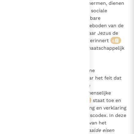
waardigheid van elke mens beschermen, dienen
ze het behoud van de menselijke sociale
netwerken en de juiste en vruchtbare
ontwikkeling hiervan. Vooral de geboden van de
tweede tafel van de Decaloog, waar Jezus de
jongeman uit het evangelie aan herinnert
6
vormen de grondregels van elk maatschappelijk
leven.
Deze geboden worden in algemene
bewoordingen geformuleerd. Maar het feit dat
"begin, draagster en doel van alle
maatschappelijke instituten de menselijke
persoon is en ook zijn moet"
staat toe en
7
maakt het mogelijk een precisering en verklaring
te geven in een uitvoerige gedragscodex. In deze
zin zijn de zedelijke grondregels van het
maatschappelijke leven met
bepaalde eisen