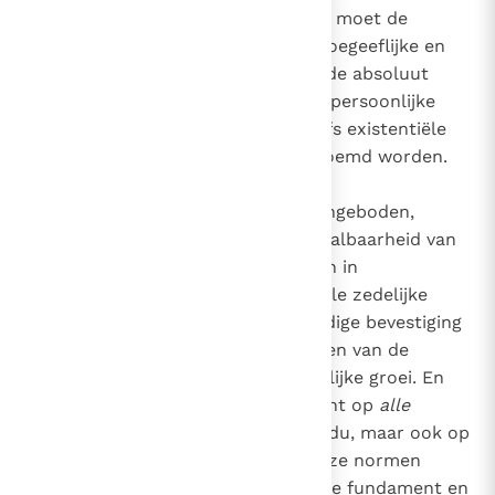
tegen haar geen vrijheid kan zijn, moet de
categorische, dat wil zeggen ontoegeeflijke en
compromisloze verdediging van de absoluut
nooit prijs te geven eisen van de persoonlijke
waarde van de mens, weg en zelfs existentiële
voorwaarde voor de vrijheid genoemd worden.
Deze dienst wordt
elke mens
aangeboden,
gezien in de uniciteit en onherhaalbaarheid van
zijn wezen en zijn bestaan. Alleen in
gehoorzaamheid aan de universele zedelijke
normen vindt de mens een volledige bevestiging
van het unieke van zijn persoon en van de
mogelijkheid van werkelijke zedelijke groei. En
juist daarom is deze dienst gericht op
alle
mensen:
niet alleen op het individu, maar ook op
de gemeenschap als zodanig. Deze normen
vormen inderdaad het onwrikbare fundament en