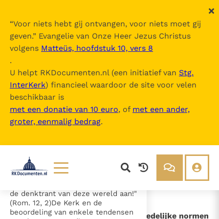
“
Voor niets hebt gij ontvangen, voor niets moet gij
geven.
” Evangelie van Onze Heer Jezus Christus
volgens
Matteüs, hoofdstuk 10, vers 8
Veritatis Splendor
.
U helpt RKDocumenten.nl (een initiatief van
Stg.
InterKerk
) financieel waardoor de site voor velen
Inhoudsopgave
beschikbaar is
uitklappen
met een donatie van 10 euro
, of
met een ander,
groter, eenmalig bedrag
.
- Inhoud
- Inleiding
- HOOFDSTUK I - "Meester, wat
voor goeds moet ik doen...? (Mt. 19,
16) Christus en het antwoord op de
morele vraag
- HOOFDSTUK II - "Past u niet aan
Lezen
Over ons
de denktrant van deze wereld aan!"
(Rom. 12, 2)De Kerk en de
Documenten
Over RK Documenten
beoordeling van enkele tendensen
- De algemene en onveranderlijke zedelijke normen
Bijbel
Meedoen