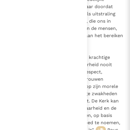
waarheid verbergt of afzwakt, maar doordat
men ze in haar diepe betekenis als uitstraling
van de eeuwige wijsheid van God, die ons in
Christus bereikt, en als dienst aan de mensen,
aan de groei van zijn vrijheid en aan het bereiken
van zijn zaligheid voorlegt.
2
Tegelijkertijd kan de duidelijke en krachtige
voorstelling van de zedelijke waarheid nooit
afzien van een diep en oprecht respect,
getekend door geduldige en vertrouwen
schenkende liefde, dat de mens op zijn morele
weg nodig heeft, die vaak vanwege zwakheden
en pijnlijke situaties moeilijk blijkt. De Kerk kan
nooit van het "beginsel van de waarheid en de
juistheid van haar gevolgen" afzien, op basis
waarvan ze "het niet toestaat, goed te noemen,
wat slecht is, en slecht wat goed is".
Paus