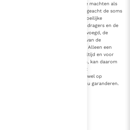
verbonden, die zowel de publieke machten als
de burgers moeten navolgen. Ongeacht de soms
goede bedoelingen en de vaak moeilijke
omstandigheden zijn deze ambtsdragers en de
afzonderlijke individuen nooit bevoegd, de
onvervreemdbare grondrechten van de
menselijke persoon te schenden. Alleen een
moraal, die normen erkent, die altijd en voor
allen zonder uitzondering gelden, kan daarom
het ethische fundament voor het
maatschappelijke samenleven zowel op
nationaal als internationaal niveau garanderen.
lees verder