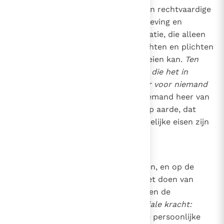
de betrouwbare garantie voor een rechtvaardige
en vreedzame menselijke samenleving en
daarmee voor een echte democratie, die alleen
in de gelijkheid van al haar in rechten en plichten
verenigde leden ontstaan en groeien kan.
Ten
aanzien van de zedelijke normen die het in
zichzelf slechte verbieden, zijn er voor niemand
privileges of uitzonderingen.
Of iemand heer van
de wereld of de "ellendigste" is op aarde, dat
maakt geen verschil: Voor de zedelijke eisen zijn
we allen volkomen gelijk.
97
Zo ontsluiten de zedelijke normen, en op de
eerste plaats de negatieve, die het doen van
kwaad verbieden, hun
betekenis
en de
tegelijkertijd persoonlijke en sociale kracht:
doordat ze de onvoorwaardelijke persoonlijke