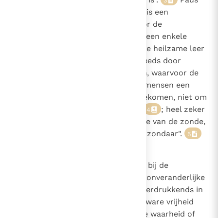
3
Paulus VI heeft geschreven: "Het is een
uitmuntende vorm van liefde voor de
onsterfelijke zielen, als men op geen enkele
manier beperkingen oplegt aan de heilzame leer
van Christus. Dit moet echter steeds door
geduld en liefde begeleid worden, waarvoor de
Heer zelf in zijn omgang met de mensen een
voorbeeld heeft gegeven. Hij is gekomen, niet om
te oordelen maar om te redden
; heel zeker
4
was hij onverzoenlijk ten opzichte van de zonde,
maar hij was barmhartig voor de zondaar".
5
96
De vasthoudendheid van de Kerk bij de
verdediging van de universele en onveranderlijke
zedelijke normen heeft niets onderdrukkends in
zich. Ze dient enkel en alleen de ware vrijheid
van de mens: Omdat er buiten de waarheid of