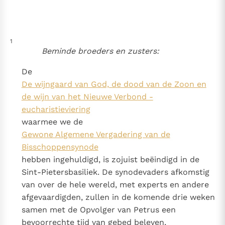
Thema’s
Doneren
Berichten
Nieuwsbrief
1
Denzinger
Gebruiksvoorwaarden
Beminde broeders en zusters:
Nieuwste Documenten
De
De wijngaard van God, de dood van de Zoon en
5. Het gebed van de Kerk
de wijn van het Nieuwe Verbond -
In Christus wordt onze honger vervuld
eucharistieviering
Leer de kostbare parel van Gods koninkrijk te
waarmee we de
herkennen
Gods Koninkrijk groeit stilletjes door liefde, niet door
Gewone Algemene Vergadering van de
dwang
De mystiek. De mystieke verschijnselen en de
Bisschoppensynode
heiligheid
hebben ingehuldigd, is zojuist beëindigd in de
Berichten
Sint-Pietersbasiliek. De synodevaders afkomstig
van over de hele wereld, met experts en andere
Het Vaticaan publiceert een nieuwe Latijnse uitgave
afgevaardigden, zullen in de komende drie weken
van het Romeins martyrologium
Vaticaanse financiële waakhond verliest autonomie
samen met de Opvolger van Petrus een
Paus spreekt het Wereldvoedselprogramma toe
bevoorrechte tijd van gebed beleven,