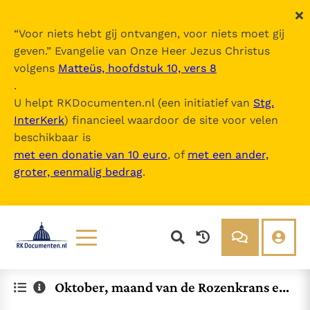
“
Voor niets hebt gij ontvangen, voor niets moet gij
geven.
” Evangelie van Onze Heer Jezus Christus
volgens
Matteüs, hoofdstuk 10, vers 8
.
U helpt RKDocumenten.nl (een initiatief van
Stg.
InterKerk
) financieel waardoor de site voor velen
beschikbaar is
met een donatie van 10 euro
, of
met een ander,
groter, eenmalig bedrag
.
Lezen
Over ons
Oktober, maand van de Rozenkrans en
Documenten
Over RK Documenten
de Missie
Bijbel
Meedoen