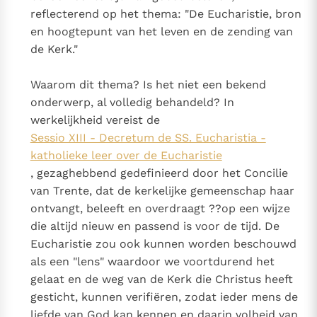
Paus Leo XIV in Pavia: "De stad is zowel een gave als
reflecterend op het thema: "De Eucharistie, bron
een taak"
Paus in Pavia: St. Augustinus toont ons de noodzaak om
en hoogtepunt van het leven en de zending van
"naar het innerlijk" toe te keren.
de Kerk."
RK Documenten stelt heel veel belangrijke
Waarom dit thema? Is het niet een bekend
kerkelijke documenten van de Rooms
onderwerp, al volledig behandeld? In
Katholieke Kerk in het Nederlands beschikbaar
werkelijkheid vereist de
en is volledig afhankelijk van donaties.
Sessio XIII - Decretum de SS. Eucharistia -
katholieke leer over de Eucharistie
Ik help mee!
, gezaghebbend gedefinieerd door het Concilie
van Trente, dat de kerkelijke gemeenschap haar
ontvangt, beleeft en overdraagt ??op een wijze
die altijd nieuw en passend is voor de tijd. De
Eucharistie zou ook kunnen worden beschouwd
als een "lens" waardoor we voortdurend het
gelaat en de weg van de Kerk die Christus heeft
gesticht, kunnen verifiëren, zodat ieder mens de
liefde van God kan kennen en daarin volheid van