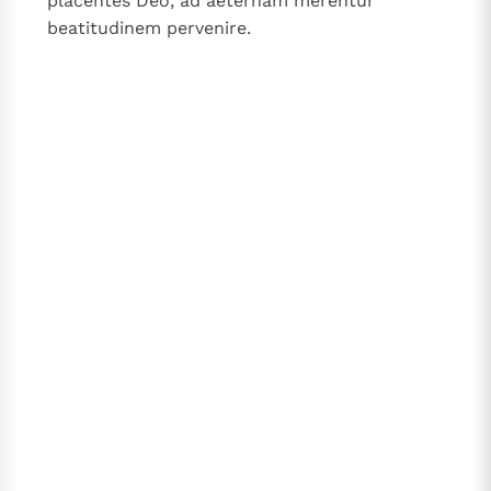
placentes Deo, ad aeternam merentur
beatitudinem pervenire.