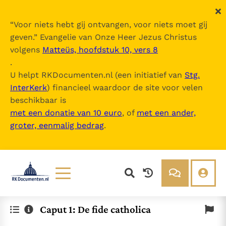
“
Voor niets hebt gij ontvangen, voor niets moet gij
geven.
” Evangelie van Onze Heer Jezus Christus
volgens
Matteüs, hoofdstuk 10, vers 8
.
U helpt RKDocumenten.nl (een initiatief van
Stg.
InterKerk
) financieel waardoor de site voor velen
beschikbaar is
met een donatie van 10 euro
, of
met een ander,
groter, eenmalig bedrag
.
Lezen
Over ons
Caput 1: De fide catholica
Documenten
Over RK Documenten
Bijbel
Meedoen