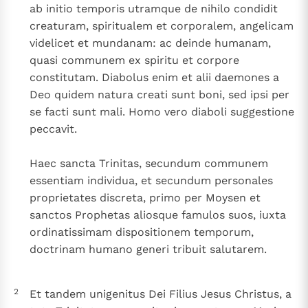
ab initio temporis utramque de nihilo condidit
Paus Leo XIV in Pavia: "De stad is zowel een gave als
creaturam, spiritualem et corporalem, angelicam
een taak"
Paus in Pavia: St. Augustinus toont ons de noodzaak om
videlicet et mundanam: ac deinde humanam,
"naar het innerlijk" toe te keren.
quasi communem ex spiritu et corpore
RK Documenten stelt heel veel belangrijke
constitutam. Diabolus enim et alii daemones a
kerkelijke documenten van de Rooms
Deo quidem natura creati sunt boni, sed ipsi per
Katholieke Kerk in het Nederlands beschikbaar
se facti sunt mali. Homo vero diaboli suggestione
en is volledig afhankelijk van donaties.
peccavit.
Ik help mee!
Haec sancta Trinitas, secundum communem
essentiam individua, et secundum personales
proprietates discreta, primo per Moysen et
sanctos Prophetas aliosque famulos suos, iuxta
ordinatissimam dispositionem temporum,
doctrinam humano generi tribuit salutarem.
2
Et tandem unigenitus Dei Filius Jesus Christus, a