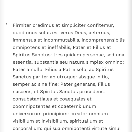
Thema’s
Doneren
Berichten
Nieuwsbrief
1
Firmiter credimus et simpliciter confitemur,
Denzinger
Gebruiksvoorwaarden
quod unus solus est verus Deus, aeternus,
immensus et incommutabilis, incomprehensibilis
Nieuwste Documenten
omnipotens et ineffabilis, Pater et Filius et
5. Het gebed van de Kerk
Spiritus Sanctus: tres quidem personae, sed una
In Christus wordt onze honger vervuld
essentia, substantia seu natura simplex omnino:
Leer de kostbare parel van Gods koninkrijk te
Pater a nullo, Filius a Patre solo, ac Spiritus
herkennen
Gods Koninkrijk groeit stilletjes door liefde, niet door
Sanctus pariter ab utroque: absque initio,
dwang
semper ac sine fine: Pater generans, Filius
De mystiek. De mystieke verschijnselen en de
nascens, et Spiritus Sanctus procedens:
heiligheid
consubstantiales et coaequales et
Berichten
coomnipotentes et coaeterni: unum
Het Vaticaan publiceert een nieuwe Latijnse uitgave
universorum principium: creator omnium
van het Romeins martyrologium
Vaticaanse financiële waakhond verliest autonomie
visibilium et invisibilium, spiritualium et
Paus spreekt het Wereldvoedselprogramma toe
corporalium: qui sua omnipotenti virtute simul