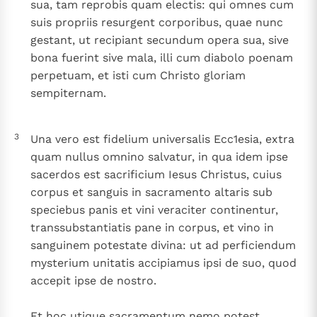
sua, tam reprobis quam electis: qui omnes cum
suis propriis resurgent corporibus, quae nunc
gestant, ut recipiant secundum opera sua, sive
bona fuerint sive mala, illi cum diabolo poenam
perpetuam, et isti cum Christo gloriam
sempiternam.
3
Una vero est fidelium universalis Ecc1esia, extra
quam nullus omnino salvatur, in qua idem ipse
sacerdos est sacrificium Iesus Christus, cuius
corpus et sanguis in sacramento altaris sub
speciebus panis et vini veraciter continentur,
transsubstantiatis pane in corpus, et vino in
sanguinem potestate divina: ut ad perficiendum
mysterium unitatis accipiamus ipsi de suo, quod
accepit ipse de nostro.
Et hoc utique sacramentum nemo potest