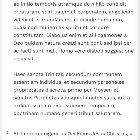
ab initio temporis utramque de nihilo condidit
Paus Leo XIV in Pavia: "De stad is zowel een gave als
creaturam, spiritualem et corporalem, angelicam
een taak"
Paus in Pavia: St. Augustinus toont ons de noodzaak om
videlicet et mundanam: ac deinde humanam,
"naar het innerlijk" toe te keren.
quasi communem ex spiritu et corpore
RK Documenten stelt heel veel belangrijke
constitutam. Diabolus enim et alii daemones a
kerkelijke documenten van de Rooms
Deo quidem natura creati sunt boni, sed ipsi per
Katholieke Kerk in het Nederlands beschikbaar
se facti sunt mali. Homo vero diaboli suggestione
en is volledig afhankelijk van donaties.
peccavit.
Ik help mee!
Haec sancta Trinitas, secundum communem
essentiam individua, et secundum personales
proprietates discreta, primo per Moysen et
sanctos Prophetas aliosque famulos suos, iuxta
ordinatissimam dispositionem temporum,
doctrinam humano generi tribuit salutarem.
2
Et tandem unigenitus Dei Filius Jesus Christus, a