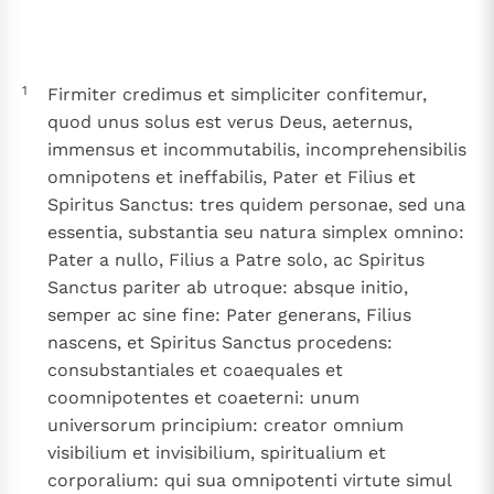
Thema’s
Doneren
Berichten
Nieuwsbrief
1
Firmiter credimus et simpliciter confitemur,
Denzinger
Gebruiksvoorwaarden
quod unus solus est verus Deus, aeternus,
immensus et incommutabilis, incomprehensibilis
Nieuwste Documenten
omnipotens et ineffabilis, Pater et Filius et
5. Het gebed van de Kerk
Spiritus Sanctus: tres quidem personae, sed una
In Christus wordt onze honger vervuld
essentia, substantia seu natura simplex omnino:
Leer de kostbare parel van Gods koninkrijk te
Pater a nullo, Filius a Patre solo, ac Spiritus
herkennen
Gods Koninkrijk groeit stilletjes door liefde, niet door
Sanctus pariter ab utroque: absque initio,
dwang
semper ac sine fine: Pater generans, Filius
De mystiek. De mystieke verschijnselen en de
nascens, et Spiritus Sanctus procedens:
heiligheid
consubstantiales et coaequales et
Berichten
coomnipotentes et coaeterni: unum
Het Vaticaan publiceert een nieuwe Latijnse uitgave
universorum principium: creator omnium
van het Romeins martyrologium
Vaticaanse financiële waakhond verliest autonomie
visibilium et invisibilium, spiritualium et
Paus spreekt het Wereldvoedselprogramma toe
corporalium: qui sua omnipotenti virtute simul