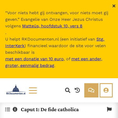
“
Voor niets hebt gij ontvangen, voor niets moet gij
geven.
” Evangelie van Onze Heer Jezus Christus
volgens
Matteüs, hoofdstuk 10, vers 8
.
U helpt RKDocumenten.nl (een initiatief van
Stg.
InterKerk
) financieel waardoor de site voor velen
beschikbaar is
met een donatie van 10 euro
, of
met een ander,
groter, eenmalig bedrag
.
Lezen
Over ons
Caput 1: De fide catholica
Documenten
Over RK Documenten
Bijbel
Meedoen