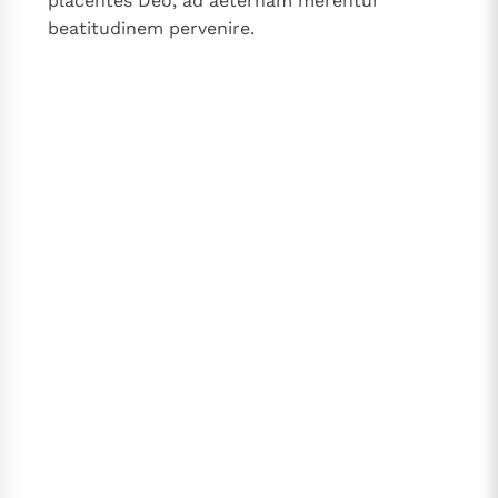
placentes Deo, ad aeternam merentur
beatitudinem pervenire.