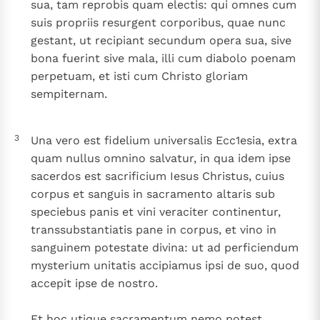
sua, tam reprobis quam electis: qui omnes cum
suis propriis resurgent corporibus, quae nunc
gestant, ut recipiant secundum opera sua, sive
bona fuerint sive mala, illi cum diabolo poenam
perpetuam, et isti cum Christo gloriam
sempiternam.
3
Una vero est fidelium universalis Ecc1esia, extra
quam nullus omnino salvatur, in qua idem ipse
sacerdos est sacrificium Iesus Christus, cuius
corpus et sanguis in sacramento altaris sub
speciebus panis et vini veraciter continentur,
transsubstantiatis pane in corpus, et vino in
sanguinem potestate divina: ut ad perficiendum
mysterium unitatis accipiamus ipsi de suo, quod
accepit ipse de nostro.
Et hoc utique sacramentum nemo potest