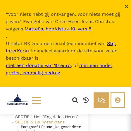
“
Voor niets hebt gij ontvangen, voor niets moet gij
geven.
” Evangelie van Onze Heer Jezus Christus
volgens
Matteüs, hoofdstuk 10, vers 8
Marialis Cultus
.
U helpt RKDocumenten.nl (een initiatief van
Stg.
InterKerk
) financieel waardoor de site voor velen
Inhoudsopgave
beschikbaar is
uitklappen
met een donatie van 10 euro
, of
met een ander,
groter, eenmalig bedrag
.
- === Aanleiding en doel
- DEEL 1 De verering van Maria in
de liturgie
- DEEL 2 De vernieuwing van de
Mariale vroomheid
- DEEL 3 Het "Engel des Heren" en
de Rozenkrans
Lezen
Over ons
- SECTIE 1 Het "Engel des Heren"
Documenten
Over RK Documenten
- SECTIE 2 De Rozenkrans
- Paragraaf 1 Pauselijke geschriften
- SECTIE 2 De Rozenkrans
Bijbel
Meedoen