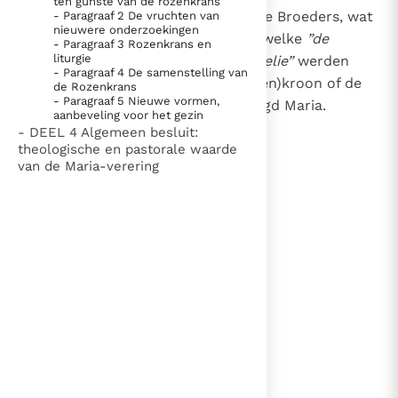
ten gunste van de rozenkrans
42
Thans willen Wij, Eerbiedwaardige Broeders, wat
- Paragraaf 2 De vruchten van
Thema’s
Doneren
nieuwere onderzoekingen
langer stilstaan bij die gebeden, welke
”de
- Paragraaf 3 Rozenkrans en
Berichten
Nieuwsbrief
liturgie
samenvatting van heel het Evangelie”
werden
- Paragraaf 4 De samenstelling van
Denzinger
Gebruiksvoorwaarden
genoemd
. Namelijk de (Rozen)kroon of de
1
de Rozenkrans
- Paragraaf 5 Nieuwe vormen,
“Rozenkrans”
van de heilige Maagd Maria.
aanbeveling voor het gezin
Nieuwste Documenten
- DEEL 4 Algemeen besluit:
theologische en pastorale waarde
5. Het gebed van de Kerk
van de Maria-verering
In Christus wordt onze honger vervuld
lees verder
Leer de kostbare parel van Gods koninkrijk te
herkennen
Gods Koninkrijk groeit stilletjes door liefde, niet door
dwang
De mystiek. De mystieke verschijnselen en de
heiligheid
Berichten
Het Vaticaan publiceert een nieuwe Latijnse uitgave
van het Romeins martyrologium
Vaticaanse financiële waakhond verliest autonomie
Paus spreekt het Wereldvoedselprogramma toe