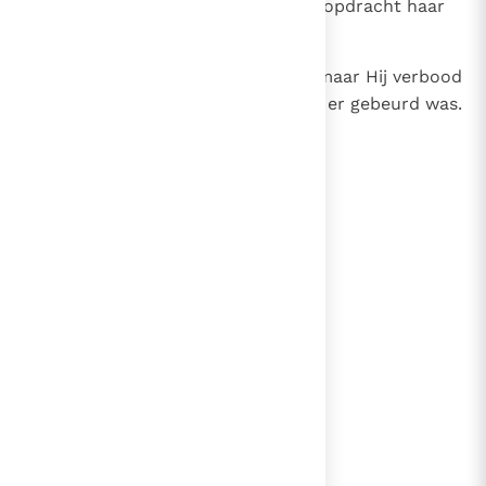
onmiddellijk stond ze op. Hij gaf opdracht haar
te eten te geven.
56
Haar ouders stonden verbaasd, maar Hij verbood
hun aan iemand te vertellen wat er gebeurd was.
lees verder