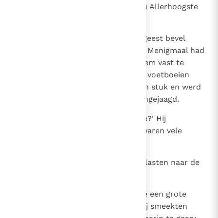
mij te maken, Jezus, Zoon van de Allerhoogste
God? Ik bid u, kwel mij niet!'
29
Want Jezus had aan de onreine geest bevel
gegeven uit de man weg te gaan. Menigmaal had
die hem al meegesleept en om hem vast te
houden werd hij dan in hand- en voetboeien
geketend, maar hij trok de boeien stuk en werd
door de duivel de eenzaamheid ingejaagd.
30
Jezus vroeg hem nu: 'Hoe heet je?' Hij
antwoordde: 'Legioen.' Want er waren vele
duivels in hem gevaren.
31
Ze smeekten Hem hun niet te gelasten naar de
afgrond terug te keren.
32
Nu was men daar in het gebergte een grote
troep zwijnen aan het hoeden. Zij smeekten