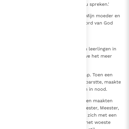
broeders staan buiten en willen u spreken.'
21
Maar Hij gaf hun ten antwoord: 'Mijn moeder en
mijn broeders zijn zij, die het woord van God
horen en ernaar handelen.'
22
ZEE EN WIND GEHOORZAMEN
Op zekere dag stapte Hij met zijn leerlingen in
een boot en zei tot hen: 'Laten we het meer
oversteken.' Ze staken van wal
23
en onder het varen viel Hij in slaap. Toen een
hevige stormbui op het meer losbarstte, maakte
het schip water en ze verkeerden in nood.
24
Ze liepen dan ook naar Hem toe en maakten
Hem wakker met de uitroep: 'Meester, Meester,
wij vergaan!' Hij stond op, richtte zich met een
dwingend woord tot de wind en het woeste