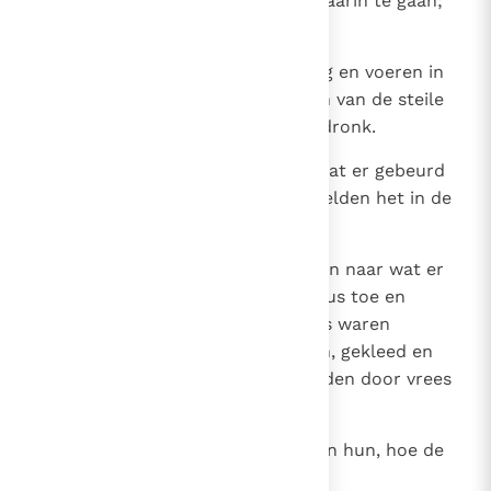
Hem, dat Hij hun zou toestaan daarin te gaan;
Jezus stond het hun toe.
33
De duivels gingen uit de man weg en voeren in
de zwijnen, waarop de troep zich van de steile
oever in het meer stortte en verdronk.
34
Toen de zwijnenhoeders zagen wat er gebeurd
was, namen zij de vlucht en vertelden het in de
stad en op het land.
35
Daarop kwamen de mensen kijken naar wat er
gebeurd was. Zij gingen naar Jezus toe en
vonden de man uit wie de duivels waren
weggegaan aan zijn voeten zitten, gekleed en
goed bij zijn verstand; en ze werden door vrees
bevangen.
36
Die het gezien hadden verhaalden hun, hoe de
bezetene genezen was.