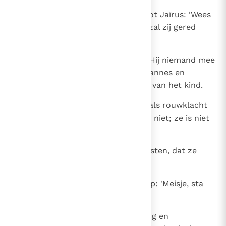
50
Maar Jezus die het hoorde, zei tot Jaïrus: 'Wees
niet bang, maar heb geloof, dan zal zij gered
worden.'
51
Toen Hij aan het huis kwam, liet Hij niemand mee
binnengaan, behalve Petrus, Johannes en
Jakobus, en de vader en moeder van het kind.
52
Allen waren luid aan het wenen als rouwklacht
over haar. Maar Hij sprak: 'Weent niet; ze is niet
gestorven, maar slaapt.'
53
Ze lachten Hem uit, omdat ze wisten, dat ze
gestorven was.
54
Hij pakte haar bij de hand en roep: 'Meisje, sta
op!'
55
Haar levensgeesten keerden terug en