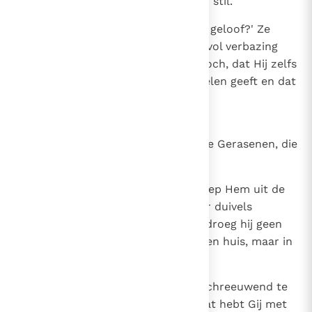
water, ze bedaarden en het werd stil.
25
En Hij sprak tot hen: 'Waar is uw geloof?' Ze
werden door vrees bevangen en vol verbazing
zeiden ze tot elkaar: 'Wie is Hij toch, dat Hij zelfs
aan de winden en het water bevelen geeft en dat
ze Hem gehoorzamen?'
26
LEGIOEN VAN DUIVELS
Zij landden nu in de streek van de Gerasenen, die
tegenover Galilea ligt.
27
Zodra Hij aan land was gegaan, liep Hem uit de
stad een man tegemoet, die door duivels
bezeten was. Sinds geruime tijd droeg hij geen
kleren meer en verbleef niet in een huis, maar in
de grafspelonken.
28
Toen hij Jezus zag, viel hij Hem schreeuwend te
voet en riep met luider stem: 'Wat hebt Gij met