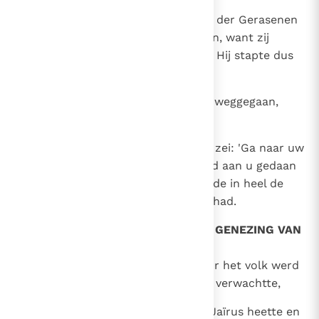
37
Heel de bevolking van het gebied der Gerasenen
vroeg Hem nu bij hen weg te gaan, want zij
waren van grote vrees bevangen. Hij stapte dus
in de boot en keerde terug.
38
De man uit wie de duivels waren weggegaan,
vroeg bij Hem te mogen blijven.
39
Maar Jezus stuurde hem weg en zei: 'Ga naar uw
huis terug en vertel alles wat God aan u gedaan
heeft.' Hij ging heen en verkondigde in heel de
stad wat Jezus aan hem gedaan had.
40
OPWEKKING JAÏRUS' DOCHTER; GENEZING VAN
EEN VROUW
Toen Jezus bij zijn terugkeer door het volk werd
ontvangen, omdat iedereen Hem verwachtte,
41
trad er een man naar voren, die Jaïrus heette en