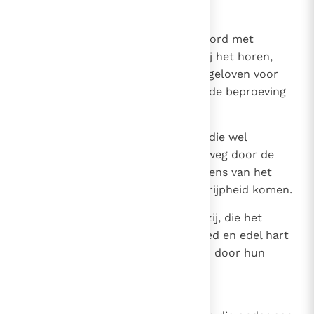
gered worden.
13
Die op de rots, zijn zij die het woord met
blijdschap ontvangen wanneer zij het horen,
maar zij hebben geen wortel, zij geloven voor
een ogenblik, maar ten tijde van de beproeving
vallen zij af.
14
Wat onder de distels viel, zijn zij die wel
geluisterd hebben, maar gaandeweg door de
zorgen, de rijkdom en de genoegens van het
leven verstrikt raken en niet tot rijpheid komen.
15
Het zaad in de goede aarde zijn zij, die het
woord dat Zij hoorden in een goed en edel hart
bewaren en vrucht voortbrengen door hun
standvastigheid.
16
DE LAMP