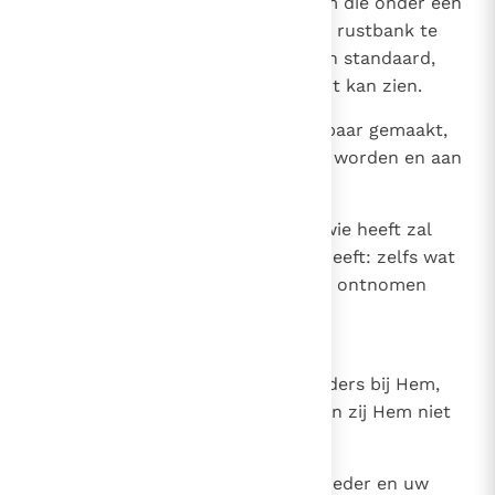
Niemand steekt een lamp aan om die onder een
schaal te verbergen of onder een rustbank te
zetten, maar hij plaatst ze op een standaard,
opdat al wie binnenkomt het licht kan zien.
17
Niets is verborgen dat niet openbaar gemaakt,
niets geheim dat niet bekend zal worden en aan
het licht zal komen.
18
Let dus op, hoe gij luistert. Aan wie heeft zal
gegeven worden; maar wie niet heeft: zelfs wat
hij meent te hebben zal hem nog ontnomen
worden.'
19
DE WIL VAN GOD BOVEN ALLES
Zijn moeder kwam met zijn broeders bij Hem,
maar vanwege de menigte konden zij Hem niet
bereiken.
20
Men liet Hem dus weten: 'Uw moeder en uw