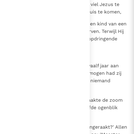
overste van de synagoge was. Hij viel Jezus te
voet en smeekte Hem naar zijn huis te komen,
42
want hij had maar één dochter, een kind van een
jaar of twaalf, en deze lag op sterven. Terwijl Hij
er heen ging, raakte Hij door de opdringende
menigte bekneld.
43
Er was een vrouw bij die sinds twaalf jaar aan
bloedvloeiing leed. Haar hele vermogen had zij
aan dokters uitgegeven, maar bij niemand
genezing kunnen vinden.
44
Zij naderde Hem van achteren, raakte de zoom
van zijn mantel aan en op hetzelfde ogenblik
hield haar bloedvloeiing op.
45
Jezus vroeg nu: 'Wie heeft mij aangeraakt?' Allen