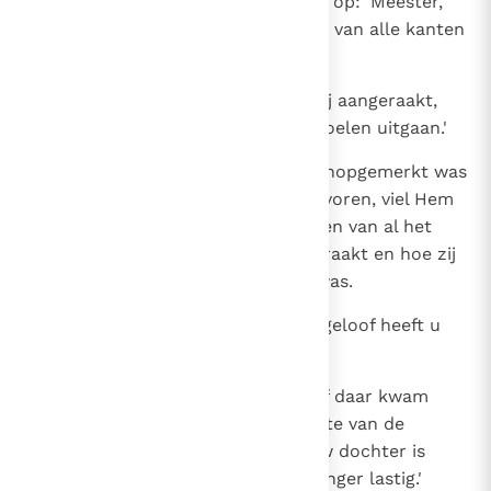
ontkenden het en Petrus merkte op: 'Meester,
de samengepakte menigte dringt van alle kanten
tegen U op.'
46
Maar Jezus zei: 'Iemand heeft Mij aangeraakt,
want Ik heb een kracht van Mij voelen uitgaan.'
47
Toen de vrouw zag, dat zij niet onopgemerkt was
gebleven, kwam zij bevend naar voren, viel Hem
te voet en verhaalde ten aanhoren van al het
volk, waarom zij Hem had aangeraakt en hoe zij
op hetzelfde ogenblik genezen was.
48
Hij sprak tot haar: 'Dochter, uw geloof heeft u
genezen; ga in vrede.'
49
Nog was Hij niet uitgesproken, of daar kwam
iemand uit het huis van de overste van de
synagoge met de boodschap: 'Uw dochter is
gestorven; val de Meester niet langer lastig.'